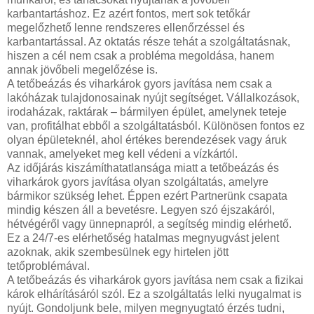
karbantartáshoz. Ez azért fontos, mert sok tetőkár
megelőzhető lenne rendszeres ellenőrzéssel és
karbantartással. Az oktatás része tehát a szolgáltatásnak,
hiszen a cél nem csak a probléma megoldása, hanem
annak jövőbeli megelőzése is.
A tetőbeázás és viharkárok gyors javítása nem csak a
lakóházak tulajdonosainak nyújt segítséget. Vállalkozások,
irodaházak, raktárak – bármilyen épület, amelynek teteje
van, profitálhat ebből a szolgáltatásból. Különösen fontos ez
olyan épületeknél, ahol értékes berendezések vagy áruk
vannak, amelyeket meg kell védeni a vízkártól.
Az időjárás kiszámíthatatlansága miatt a tetőbeázás és
viharkárok gyors javítása olyan szolgáltatás, amelyre
bármikor szükség lehet. Éppen ezért Partnerünk csapata
mindig készen áll a bevetésre. Legyen szó éjszakáról,
hétvégéről vagy ünnepnapról, a segítség mindig elérhető.
Ez a 24/7-es elérhetőség hatalmas megnyugvást jelent
azoknak, akik szembesülnek egy hirtelen jött
tetőproblémával.
A tetőbeázás és viharkárok gyors javítása nem csak a fizikai
károk elhárításáról szól. Ez a szolgáltatás lelki nyugalmat is
nyújt. Gondoljunk bele, milyen megnyugtató érzés tudni,