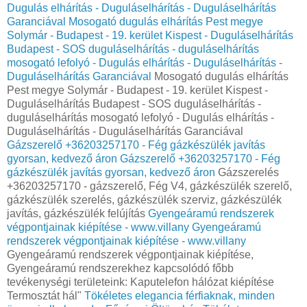
Dugulás elhárítás - Duguláselhárítás - Duguláselhárítás
Garanciával
Mosogató dugulás elhárítás Pest megye
Solymár - Budapest - 19. kerület Kispest - Duguláselhárítás
Budapest - SOS duguláselhárítás - duguláselhárítás
mosogató lefolyó - Dugulás elhárítás - Duguláselhárítás -
Duguláselhárítás Garanciával
Mosogató dugulás elhárítás
Pest megye Solymár - Budapest - 19. kerület Kispest -
Duguláselhárítás Budapest - SOS duguláselhárítás -
duguláselhárítás mosogató lefolyó - Dugulás elhárítás -
Duguláselhárítás - Duguláselhárítás Garanciával
Gázszerelő +36203257170 - Fég gázkészülék javítás
gyorsan, kedvező áron
Gázszerelő +36203257170 - Fég
gázkészülék javítás gyorsan, kedvező áron
Gázszerelés
+36203257170 - gázszerelő, Fég V4, gázkészülék szerelő,
gázkészülék szerelés, gázkészülék szerviz, gázkészülék
javítás, gázkészülék felújítás
Gyengeáramú rendszerek
végpontjainak kiépítése - www.villany
Gyengeáramú
rendszerek végpontjainak kiépítése - www.villany
Gyengeáramú rendszerek végpontjainak kiépítése,
Gyengeáramú rendszerekhez kapcsolódó főbb
tevékenységi területeink: Kaputelefon hálózat kiépítése
Termosztát hál"
Tökéletes elegancia férfiaknak, minden