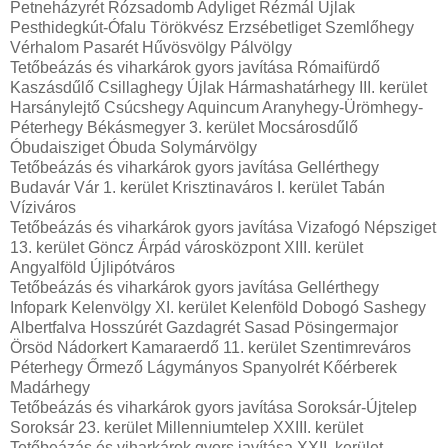
Petneházyrét Rózsadomb Adyliget Rézmál Újlak
Pesthidegkút-Ófalu Törökvész Erzsébetliget Szemlőhegy
Vérhalom Pasarét Hűvösvölgy Pálvölgy
Tetőbeázás és viharkárok gyors javítása Rómaifürdő
Kaszásdűlő Csillaghegy Újlak Hármashatárhegy III. kerület
Harsánylejtő Csúcshegy Aquincum Aranyhegy-Ürömhegy-
Péterhegy Békásmegyer 3. kerület Mocsárosdűlő
Óbudaisziget Óbuda Solymárvölgy
Tetőbeázás és viharkárok gyors javítása Gellérthegy
Budavár Vár 1. kerület Krisztinaváros I. kerület Tabán
Víziváros
Tetőbeázás és viharkárok gyors javítása Vizafogó Népsziget
13. kerület Göncz Árpád városközpont XIII. kerület
Angyalföld Újlipótváros
Tetőbeázás és viharkárok gyors javítása Gellérthegy
Infopark Kelenvölgy XI. kerület Kelenföld Dobogó Sashegy
Albertfalva Hosszúrét Gazdagrét Sasad Pösingermajor
Örsöd Nádorkert Kamaraerdő 11. kerület Szentimreváros
Péterhegy Őrmező Lágymányos Spanyolrét Kőérberek
Madárhegy
Tetőbeázás és viharkárok gyors javítása Soroksár-Újtelep
Soroksár 23. kerület Millenniumtelep XXIII. kerület
Tetőbeázás és viharkárok gyors javítása XXII. kerület