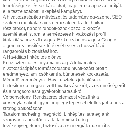
lehetőségeket és kockázatokat, majd erre alapozva indítják
el a testre szabott linképítési kampányt.
A hivatkozásépítés művészet és tudomány egyszerre. SEO
szakértő munkatársaink nemcsak értik a technikai
részleteket, hanem rendelkeznek azzal a kreatív
szemlélettel is, ami a természetes hivatkozási profil
kialakításához szükséges. Ez kulcsfontosságú a Google
algoritmus-frissítések túléléséhez és a hosszútávú
rangsorolás biztosításához.
A Havidíjas linképítés előnyei
Konzisztencia és folyamatosság: A folyamatos
hivatkozásépítés természetesebb hivatkozási profilt
eredményez, ami csökkenti a büntetések kockázatát.
Mérhető eredmények: Havi részletes jelentéseket
biztosítunk a megszerzett hivatkozásokról, azok minőségéről
és a rangsorolásra gyakorolt hatásukról.
Versenyelőny: Rendszeres elemzést végzünk a
versenytársakról, így mindig egy lépéssel előttük járhatunk a
stratégiaalkotásban.
Tartalommarketing integráció: Linképítési stratégiánk
szorosan kapcsolódik a tartalommarketing
tevékenységekhez, biztosítva a szinergiák maximális