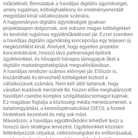
működését. Bemutatjuk a havidíjas digitális ügynökséget,
amely rugalmas, költséghatékony és eredményorientált
megoldást kínál vállalkozások számára.
A hagyományos digitális ügynökségek gyakran
projektalapon dolgoznak, ami sokszor magas költségekkel
és kevésbé rugalmas együttműködéssel jár. Ezzel szemben
a havidíjas digitális ügynökség koncepciója egy teljesen új
megközelítést kínál. Ahelyett, hogy egyetlen projektre
koncentrálnánk, hosszú távú partnerséget építünk
ügyfeleinkkel, és hónapról hónapra támogatjuk őket a
digitális marketingstratégiájuk megvalósításában.
A havidíjas rendszer számos előnnyel jár. Először is,
kiszámítható és tervezhető költségeket biztosít a
vállalkozások számára. Nem kell attól tartaniuk, hogy
váratlan kiadások merülnek fel, hiszen előre meghatározott
havidíjért cserébe komplex szolgáltatáscsomagot kapnak.
Ez magában foglalja a közösségi média menedzsmentet, a
tartalomgyártást, a keresőoptimalizálást (SEO), a fizetett
hirdetések kezelését és még sok mást.
Másodszor, a havidíjas együttműködés lehetővé teszi a
hosszú távú stratégiai tervezést. Ügyfeleinkkel közösen
feltérképezzük céljaikat, célközönségüket és erőforrásaikat,