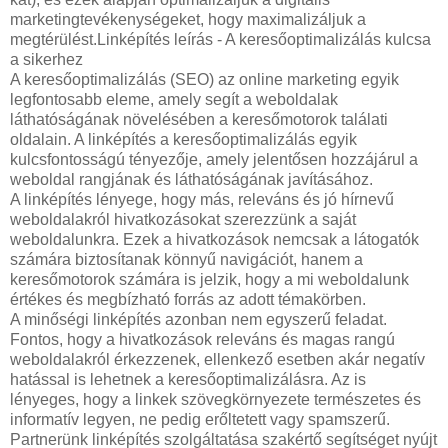
marketingtevékenységeket, hogy maximalizáljuk a
megtérülést.Linképítés leírás - A keresőoptimalizálás kulcsa
a sikerhez
A keresőoptimalizálás (SEO) az online marketing egyik
legfontosabb eleme, amely segít a weboldalak
láthatóságának növelésében a keresőmotorok találati
oldalain. A linképítés a keresőoptimalizálás egyik
kulcsfontosságú tényezője, amely jelentősen hozzájárul a
weboldal rangjának és láthatóságának javításához.
A linképítés lényege, hogy más, releváns és jó hírnevű
weboldalakról hivatkozásokat szerezzünk a saját
weboldalunkra. Ezek a hivatkozások nemcsak a látogatók
számára biztosítanak könnyű navigációt, hanem a
keresőmotorok számára is jelzik, hogy a mi weboldalunk
értékes és megbízható forrás az adott témakörben.
A minőségi linképítés azonban nem egyszerű feladat.
Fontos, hogy a hivatkozások releváns és magas rangú
weboldalakról érkezzenek, ellenkező esetben akár negatív
hatással is lehetnek a keresőoptimalizálásra. Az is
lényeges, hogy a linkek szövegkörnyezete természetes és
informatív legyen, ne pedig erőltetett vagy spamszerű.
Partnerünk linképítés szolgáltatása szakértő segítséget nyújt