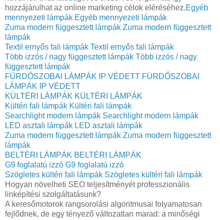
hozzájárulhat az online marketing célok eléréséhez.
Egyéb
mennyezeti lámpák
Egyéb mennyezeti lámpák
Zuma modern függesztett lámpák
Zuma modern függesztett
lámpák
Textil ernyős fali lámpák
Textil ernyős fali lámpák
Több izzós / nagy függesztett lámpák
Több izzós / nagy
függesztett lámpák
FÜRDŐSZOBAI LÁMPÁK IP VÉDETT
FÜRDŐSZOBAI
LÁMPÁK IP VÉDETT
KÜLTÉRI LÁMPÁK
KÜLTÉRI LÁMPÁK
Kültéri fali lámpák
Kültéri fali lámpák
Searchlight modern lámpák
Searchlight modern lámpák
LED asztali lámpák
LED asztali lámpák
Zuma modern függesztett lámpák
Zuma modern függesztett
lámpák
BELTÉRI LÁMPÁK
BELTÉRI LÁMPÁK
G9 foglalatú izzó
G9 foglalatú izzó
Szögletes kültéri fali lámpák
Szögletes kültéri fali lámpák
Hogyan növelheti SEO teljesítményét professzionális
linképítési szolgáltatásunk?
A keresőmotorok rangsorolási algoritmusai folyamatosan
fejlődnek, de egy tényező változatlan marad: a minőségi