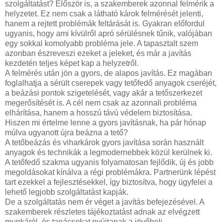
szolgáltatást? Először is, a szakemberek azonnal felmérik a
helyzetet. Ez nem csak a látható károk felmérését jelenti,
hanem a rejtett problémák feltárását is. Gyakran előfordul
ugyanis, hogy ami kívülről apró sérülésnek tűnik, valójában
egy sokkal komolyabb probléma jele. A tapasztalt szem
azonban észreveszi ezeket a jeleket, és már a javítás
kezdetén teljes képet kap a helyzetről.
A felmérés után jön a gyors, de alapos javítás. Ez magában
foglalhatja a sérült cserepek vagy tetőfedő anyagok cseréjét,
a beázási pontok szigetelését, vagy akár a tetőszerkezet
megerősítését is. A cél nem csak az azonnali probléma
elhárítása, hanem a hosszú távú védelem biztosítása.
Hiszen mi értelme lenne a gyors javításnak, ha pár hónap
múlva ugyanott újra beázna a tető?
A tetőbeázás és viharkárok gyors javítása során használt
anyagok és technikák a legmodernebbek közül kerülnek ki.
A tetőfedő szakma ugyanis folyamatosan fejlődik, új és jobb
megoldásokat kínálva a régi problémákra. Partnerünk lépést
tart ezekkel a fejlesztésekkel, így biztosítva, hogy ügyfelei a
lehető legjobb szolgáltatást kapják.
De a szolgáltatás nem ér véget a javítás befejezésével. A
szakemberek részletes tájékoztatást adnak az elvégzett
munkáról, és tanácsokat nyújtanak a jövőbeli