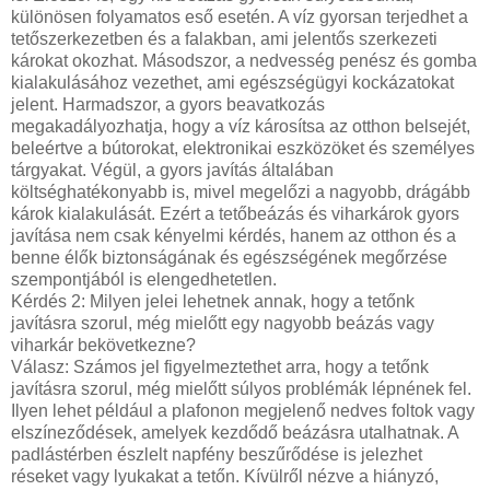
különösen folyamatos eső esetén. A víz gyorsan terjedhet a
tetőszerkezetben és a falakban, ami jelentős szerkezeti
károkat okozhat. Másodszor, a nedvesség penész és gomba
kialakulásához vezethet, ami egészségügyi kockázatokat
jelent. Harmadszor, a gyors beavatkozás
megakadályozhatja, hogy a víz károsítsa az otthon belsejét,
beleértve a bútorokat, elektronikai eszközöket és személyes
tárgyakat. Végül, a gyors javítás általában
költséghatékonyabb is, mivel megelőzi a nagyobb, drágább
károk kialakulását. Ezért a tetőbeázás és viharkárok gyors
javítása nem csak kényelmi kérdés, hanem az otthon és a
benne élők biztonságának és egészségének megőrzése
szempontjából is elengedhetetlen.
Kérdés 2: Milyen jelei lehetnek annak, hogy a tetőnk
javításra szorul, még mielőtt egy nagyobb beázás vagy
viharkár bekövetkezne?
Válasz: Számos jel figyelmeztethet arra, hogy a tetőnk
javításra szorul, még mielőtt súlyos problémák lépnének fel.
Ilyen lehet például a plafonon megjelenő nedves foltok vagy
elszíneződések, amelyek kezdődő beázásra utalhatnak. A
padlástérben észlelt napfény beszűrődése is jelezhet
réseket vagy lyukakat a tetőn. Kívülről nézve a hiányzó,