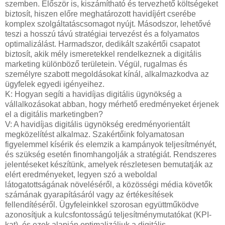
szemben. Először is, kiszámítható és tervezhető költségeket
biztosít, hiszen előre meghatározott havidíjért cserébe
komplex szolgáltatáscsomagot nyújt. Másodszor, lehetővé
teszi a hosszú távú stratégiai tervezést és a folyamatos
optimalizálást. Harmadszor, dedikált szakértői csapatot
biztosít, akik mély ismeretekkel rendelkeznek a digitális
marketing különböző területein. Végül, rugalmas és
személyre szabott megoldásokat kínál, alkalmazkodva az
ügyfelek egyedi igényeihez.
K: Hogyan segíti a havidíjas digitális ügynökség a
vállalkozásokat abban, hogy mérhető eredményeket érjenek
el a digitális marketingben?
V: A havidíjas digitális ügynökség eredményorientált
megközelítést alkalmaz. Szakértőink folyamatosan
figyelemmel kísérik és elemzik a kampányok teljesítményét,
és szükség esetén finomhangolják a stratégiát. Rendszeres
jelentéseket készítünk, amelyek részletesen bemutatják az
elért eredményeket, legyen szó a weboldal
látogatottságának növeléséről, a közösségi média követők
számának gyarapításáról vagy az értékesítések
fellendítéséről. Ügyfeleinkkel szorosan együttműködve
azonosítjuk a kulcsfontosságú teljesítménymutatókat (KPI-
kat), és ezek alapján optimalizáljuk a digitális