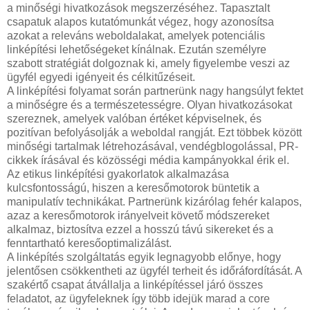
a minőségi hivatkozások megszerzéséhez. Tapasztalt
csapatuk alapos kutatómunkát végez, hogy azonosítsa
azokat a releváns weboldalakat, amelyek potenciális
linképítési lehetőségeket kínálnak. Ezután személyre
szabott stratégiát dolgoznak ki, amely figyelembe veszi az
ügyfél egyedi igényeit és célkitűzéseit.
A linképítési folyamat során partnerünk nagy hangsúlyt fektet
a minőségre és a természetességre. Olyan hivatkozásokat
szereznek, amelyek valóban értéket képviselnek, és
pozitívan befolyásolják a weboldal rangját. Ezt többek között
minőségi tartalmak létrehozásával, vendégblogolással, PR-
cikkek írásával és közösségi média kampányokkal érik el.
Az etikus linképítési gyakorlatok alkalmazása
kulcsfontosságú, hiszen a keresőmotorok büntetik a
manipulatív technikákat. Partnerünk kizárólag fehér kalapos,
azaz a keresőmotorok irányelveit követő módszereket
alkalmaz, biztosítva ezzel a hosszú távú sikereket és a
fenntartható keresőoptimalizálást.
A linképítés szolgáltatás egyik legnagyobb előnye, hogy
jelentősen csökkentheti az ügyfél terheit és időráfordítását. A
szakértő csapat átvállalja a linképítéssel járó összes
feladatot, az ügyfeleknek így több idejük marad a core