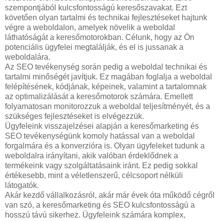
szempontjából kulcsfontosságú keresőszavakat. Ezt
követően olyan tartalmi és technikai fejlesztéseket hajtunk
végre a weboldalon, amelyek növelik a weboldal
láthatóságát a keresőmotorokban. Célunk, hogy az Ön
potenciális ügyfelei megtalálják, és el is jussanak a
weboldalára.
Az SEO tevékenység során pedig a weboldal technikai és
tartalmi minőségét javítjuk. Ez magában foglalja a weboldal
felépítésének, kódjának, képeinek, valamint a tartalomnak
az optimalizálását a keresőmotorok számára. Emellett
folyamatosan monitorozzuk a weboldal teljesítményét, és a
szükséges fejlesztéseket is elvégezzük.
Ügyfeleink visszajelzései alapján a keresőmarketing és
SEO tevékenységünk komoly hatással van a weboldal
forgalmára és a konverzióra is. Olyan ügyfeleket tudunk a
weboldalra irányítani, akik valóban érdeklődnek a
termékeink vagy szolgáltatásaink iránt. Ez pedig sokkal
értékesebb, mint a véletlenszerű, célcsoport nélküli
látogatók.
Akár kezdő vállalkozásról, akár már évek óta működő cégről
van szó, a keresőmarketing és SEO kulcsfontosságú a
hosszú távú sikerhez. Ügyfeleink számára komplex,