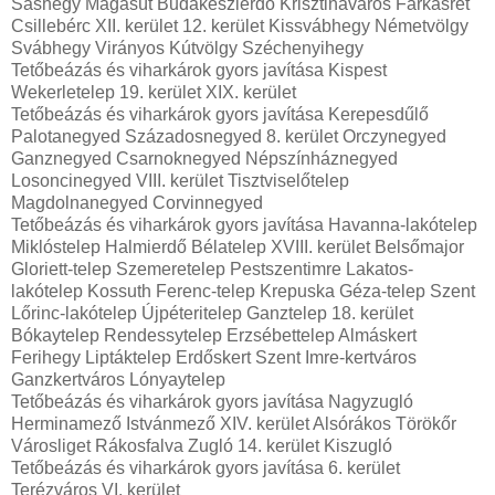
Sashegy Magasút Budakeszierdő Krisztinaváros Farkasrét
Csillebérc XII. kerület 12. kerület Kissvábhegy Németvölgy
Svábhegy Virányos Kútvölgy Széchenyihegy
Tetőbeázás és viharkárok gyors javítása Kispest
Wekerletelep 19. kerület XIX. kerület
Tetőbeázás és viharkárok gyors javítása Kerepesdűlő
Palotanegyed Századosnegyed 8. kerület Orczynegyed
Ganznegyed Csarnoknegyed Népszínháznegyed
Losoncinegyed VIII. kerület Tisztviselőtelep
Magdolnanegyed Corvinnegyed
Tetőbeázás és viharkárok gyors javítása Havanna-lakótelep
Miklóstelep Halmierdő Bélatelep XVIII. kerület Belsőmajor
Gloriett-telep Szemeretelep Pestszentimre Lakatos-
lakótelep Kossuth Ferenc-telep Krepuska Géza-telep Szent
Lőrinc-lakótelep Újpéteritelep Ganztelep 18. kerület
Bókaytelep Rendessytelep Erzsébettelep Almáskert
Ferihegy Liptáktelep Erdőskert Szent Imre-kertváros
Ganzkertváros Lónyaytelep
Tetőbeázás és viharkárok gyors javítása Nagyzugló
Herminamező Istvánmező XIV. kerület Alsórákos Törökőr
Városliget Rákosfalva Zugló 14. kerület Kiszugló
Tetőbeázás és viharkárok gyors javítása 6. kerület
Terézváros VI. kerület