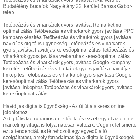
Budatétény Budafok Nagytétény 22. kerület Baross Gábor-
telep
Tetőbeázás és viharkárok gyors javítása Remarketing
optimalizálás Tetőbeázás és viharkárok gyors javítása PPC
kampánykészítés Tetőbeázás és viharkárok gyors javítása
havidíjas digitális ügynökség Tetőbeázás és viharkárok
gyors javítása havidíjas keresőoptimalizálás Tetőbeázás és
viharkárok gyors javítása webáruház keresőoptimalizálás
Tetőbeázás és viharkárok gyors javítása Google kampány
kezelés Tetőbeázás és viharkárok gyors javítása havidíjas
linképítés Tetőbeázás és viharkárok gyors javítása Google
keresőoptimalizálás Tetőbeázás és viharkárok gyors
javítása linképítés Tetőbeázás és viharkárok gyors javítása
keresőoptimalizálás
Havidíjas digitális ügynökség - Az új út a sikeres online
jelenléthez
A digitális kor rohamosan fejlődik, és ezzel együtt az online
marketing világa is folyamatosan változik. Cégünk felismerte
ezt a tendenciát, és létrehozott egy egyedülálló
szolgáltatást, amely forradalmasítja a digitális ügynökségek