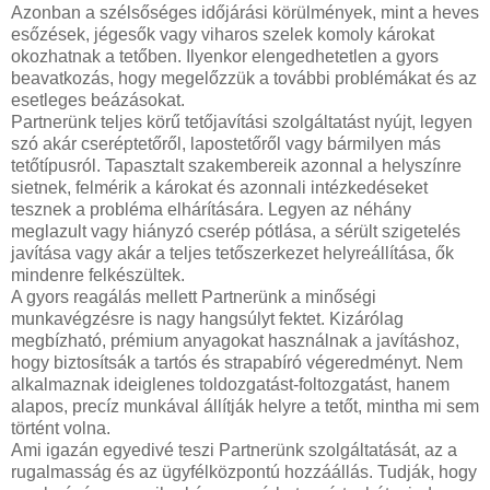
Azonban a szélsőséges időjárási körülmények, mint a heves
esőzések, jégesők vagy viharos szelek komoly károkat
okozhatnak a tetőben. Ilyenkor elengedhetetlen a gyors
beavatkozás, hogy megelőzzük a további problémákat és az
esetleges beázásokat.
Partnerünk teljes körű tetőjavítási szolgáltatást nyújt, legyen
szó akár cseréptetőről, lapostetőről vagy bármilyen más
tetőtípusról. Tapasztalt szakembereik azonnal a helyszínre
sietnek, felmérik a károkat és azonnali intézkedéseket
tesznek a probléma elhárítására. Legyen az néhány
meglazult vagy hiányzó cserép pótlása, a sérült szigetelés
javítása vagy akár a teljes tetőszerkezet helyreállítása, ők
mindenre felkészültek.
A gyors reagálás mellett Partnerünk a minőségi
munkavégzésre is nagy hangsúlyt fektet. Kizárólag
megbízható, prémium anyagokat használnak a javításhoz,
hogy biztosítsák a tartós és strapabíró végeredményt. Nem
alkalmaznak ideiglenes toldozgatást-foltozgatást, hanem
alapos, precíz munkával állítják helyre a tetőt, mintha mi sem
történt volna.
Ami igazán egyedivé teszi Partnerünk szolgáltatását, az a
rugalmasság és az ügyfélközpontú hozzáállás. Tudják, hogy