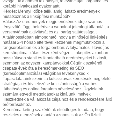
vizsgáljuk a domén tekintélyét, relevanciáját, forgalmát és
korábbi hivatkozási gyakorlatát.
Kérdés: Mennyi időbe telik, amíg látható eredmények
mutatkoznak a linképítési munkából?
Válasz:Az eredmények megjelenésének ideje számos
tényezőtől függ, beleértve a weboldal jelenlegi állapotát, a
versenytársak aktivitását és az iparág sajátosságait.
Általánosságban elmondható, hogy a minőségi linképítés
hatásai 2-4 hónap elteltével kezdenek megmutatkozni a
rangsorolásban és a forgalomban. A folyamatos, Havidíjas
keresőoptimalizálás részeként végzett linképítés azonban
hosszútávon stabil és fenntartható eredményeket biztosít,
szemben az egyszeri kampányokkal.Cégünk szakértői
csapata évek óta a keresőmarketing és SEO
(keresőoptimalizálás) világában tevékenykedik.
Tapasztalataink szerint a kulcsszavas keresések megfelelő
stratégiája és kivitelezése kulcsfontosságú a webes
láthatóság és online forgalom növeléséhez. Ügyfeleink
számára egyedi megoldásokat kínálunk, melyek
illeszkednek a vállalkozás céljaihoz és a rendelkezésre álló
erőforrásokhoz.
Keresőmarketing szakértőink elsődleges feladata, hogy
részletes elemzések alapján azonosítsuk az Ön üzleti