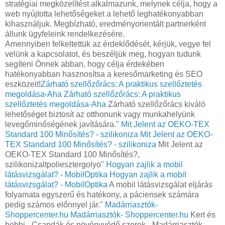
stratégiai megközelítést alkalmazunk, melynek célja, hogy a
web nyújtotta lehetőségeket a lehető leghatékonyabban
kihasználjuk. Megbízható, eredményorientált partnerként
állunk ügyfeleink rendelkezésére.
Amennyiben felkeltettük az érdeklődését, kérjük, vegye fel
velünk a kapcsolatot, és beszéljük meg, hogyan tudunk
segíteni Önnek abban, hogy célja érdekében
hatékonyabban hasznosítsa a keresőmarketing és SEO
eszközeit!
Zárható szellőzőrács: A praktikus szellőztetés
megoldása-Aha
Zárható szellőzőrács: A praktikus
szellőztetés megoldása-Aha
Zárható szellőzőrács kiváló
lehetőséget biztosít az otthonunk vagy munkahelyünk
levegőminőségének javítására."
Mit Jelent az OEKO-TEX
Standard 100 Minősítés? - szilikoniza
Mit Jelent az OEKO-
TEX Standard 100 Minősítés? - szilikoniza
Mit Jelent az
OEKO-TEX Standard 100 Minősítés?,
szilikonizaltpoliesztergolyo"
Hogyan zajlik a mobil
látásvizsgálat? - MobilOptika
Hogyan zajlik a mobil
látásvizsgálat? - MobilOptika
A mobil látásvizsgálat eljárás
folyamata egyszerű és hatékony, a páciensek számára
pedig számos előnnyel jár."
Madárriasztók-
Shoppercenter.hu
Madárriasztók- Shoppercenter.hu
Kert és
hobbi - Csapdák és növényvédő szerek - Madárriasztók