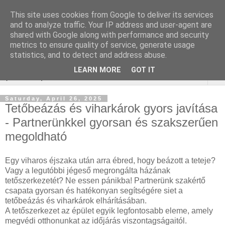
This site uses cookies from Google to deliver its services
Online marketing Bor
and to analyze traffic. Your IP address and user-agent are
shared with Google along with performance and security
webáruház
metrics to ensure quality of service, generate usage
statistics, and to detect and address abuse.
LEARN MORE
GOT IT
▼
Saturday, April 26, 2025
Tetőbeázás és viharkárok gyors javítása
- Partnerünkkel gyorsan és szakszerűen
megoldható
Egy viharos éjszaka után arra ébred, hogy beázott a teteje?
Vagy a legutóbbi jégeső megrongálta házának
tetőszerkezetét? Ne essen pánikba! Partnerünk szakértő
csapata gyorsan és hatékonyan segítségére siet a
tetőbeázás és viharkárok elhárításában.
A tetőszerkezet az épület egyik legfontosabb eleme, amely
megvédi otthonunkat az időjárás viszontagságaitól.