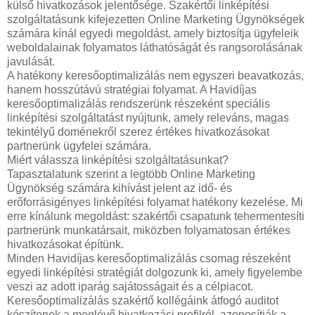
külső hivatkozások jelentősége. Szakértői linképítési
szolgáltatásunk kifejezetten Online Marketing Ügynökségek
számára kínál egyedi megoldást, amely biztosítja ügyfeleik
weboldalainak folyamatos láthatóságát és rangsorolásának
javulását.
A hatékony keresőoptimalizálás nem egyszeri beavatkozás,
hanem hosszútávú stratégiai folyamat. A Havidíjas
keresőoptimalizálás rendszerünk részeként speciális
linképítési szolgáltatást nyújtunk, amely releváns, magas
tekintélyű doménekről szerez értékes hivatkozásokat
partnerünk ügyfelei számára.
Miért válassza linképítési szolgáltatásunkat?
Tapasztalatunk szerint a legtöbb Online Marketing
Ügynökség számára kihívást jelent az idő- és
erőforrásigényes linképítési folyamat hatékony kezelése. Mi
erre kínálunk megoldást: szakértői csapatunk tehermentesíti
partnerünk munkatársait, miközben folyamatosan értékes
hivatkozásokat építünk.
Minden Havidíjas keresőoptimalizálás csomag részeként
egyedi linképítési stratégiát dolgozunk ki, amely figyelembe
veszi az adott iparág sajátosságait és a célpiacot.
Keresőoptimalizálás szakértő kollégáink átfogó auditot
készítenek a meglévő hivatkozási profilról, azonosítják a