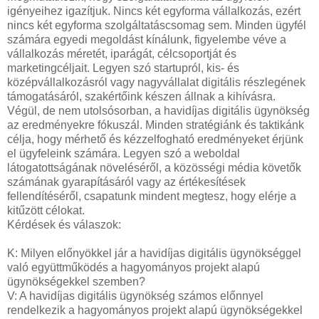
igényeihez igazítjuk. Nincs két egyforma vállalkozás, ezért
nincs két egyforma szolgáltatáscsomag sem. Minden ügyfél
számára egyedi megoldást kínálunk, figyelembe véve a
vállalkozás méretét, iparágát, célcsoportját és
marketingcéljait. Legyen szó startupról, kis- és
középvállalkozásról vagy nagyvállalat digitális részlegének
támogatásáról, szakértőink készen állnak a kihívásra.
Végül, de nem utolsósorban, a havidíjas digitális ügynökség
az eredményekre fókuszál. Minden stratégiánk és taktikánk
célja, hogy mérhető és kézzelfogható eredményeket érjünk
el ügyfeleink számára. Legyen szó a weboldal
látogatottságának növeléséről, a közösségi média követők
számának gyarapításáról vagy az értékesítések
fellendítéséről, csapatunk mindent megtesz, hogy elérje a
kitűzött célokat.
Kérdések és válaszok:
K: Milyen előnyökkel jár a havidíjas digitális ügynökséggel
való együttműködés a hagyományos projekt alapú
ügynökségekkel szemben?
V: A havidíjas digitális ügynökség számos előnnyel
rendelkezik a hagyományos projekt alapú ügynökségekkel