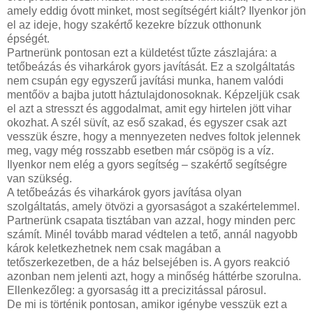
amely eddig óvott minket, most segítségért kiált? Ilyenkor jön
el az ideje, hogy szakértő kezekre bízzuk otthonunk
épségét.
Partnerünk pontosan ezt a küldetést tűzte zászlajára: a
tetőbeázás és viharkárok gyors javítását. Ez a szolgáltatás
nem csupán egy egyszerű javítási munka, hanem valódi
mentőöv a bajba jutott háztulajdonosoknak. Képzeljük csak
el azt a stresszt és aggodalmat, amit egy hirtelen jött vihar
okozhat. A szél süvít, az eső szakad, és egyszer csak azt
vesszük észre, hogy a mennyezeten nedves foltok jelennek
meg, vagy még rosszabb esetben már csöpög is a víz.
Ilyenkor nem elég a gyors segítség – szakértő segítségre
van szükség.
A tetőbeázás és viharkárok gyors javítása olyan
szolgáltatás, amely ötvözi a gyorsaságot a szakértelemmel.
Partnerünk csapata tisztában van azzal, hogy minden perc
számít. Minél tovább marad védtelen a tető, annál nagyobb
károk keletkezhetnek nem csak magában a
tetőszerkezetben, de a ház belsejében is. A gyors reakció
azonban nem jelenti azt, hogy a minőség háttérbe szorulna.
Ellenkezőleg: a gyorsaság itt a precizitással párosul.
De mi is történik pontosan, amikor igénybe vesszük ezt a