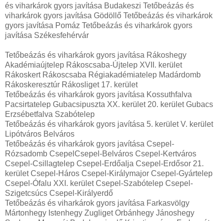
és viharkárok gyors javítása Budakeszi Tetőbeázás és
viharkárok gyors javítása Gödöllő Tetőbeázás és viharkárok
gyors javítása Pomáz Tetőbeázás és viharkárok gyors
javítása Székesfehérvár
Tetőbeázás és viharkárok gyors javítása Rákoshegy
Akadémiaújtelep Rákoscsaba-Újtelep XVII. kerület
Rákoskert Rákoscsaba Régiakadémiatelep Madárdomb
Rákoskeresztúr Rákosliget 17. kerület
Tetőbeázás és viharkárok gyors javítása Kossuthfalva
Pacsirtatelep Gubacsipuszta XX. kerület 20. kerület Gubacs
Erzsébetfalva Szabótelep
Tetőbeázás és viharkárok gyors javítása 5. kerület V. kerület
Lipótváros Belváros
Tetőbeázás és viharkárok gyors javítása Csepel-
Rózsadomb CsepelCsepel-Belváros Csepel-Kertváros
Csepel-Csillagtelep Csepel-Erdőalja Csepel-Erdősor 21.
kerület Csepel-Háros Csepel-Királymajor Csepel-Gyártelep
Csepel-Ófalu XXI. kerület Csepel-Szabótelep Csepel-
Szigetcsúcs Csepel-Királyerdő
Tetőbeázás és viharkárok gyors javítása Farkasvölgy
Mártonhegy Istenhegy Zugliget Orbánhegy Jánoshegy