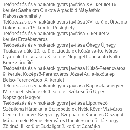
Tetőbeázás és viharkárok gyors javítása XVI. kerület 16.
kerület Sashalom Cinkota Árpádföld Mátyásföld
Rákosszentmihály
Tetőbeázás és viharkárok gyors javítása XV. kerület Újpalota
Rákospalota 15. kerület Pestújhely
Tetőbeázás és viharkárok gyors javítása 7. kerület VII.
kerület Erzsébetváros
Tetőbeázás és viharkárok gyors javítása Óhegy Újhegy
Téglagyárdűlő 10. kerület Ligettelek Kőbánya-Kertváros
Gyárdűlő Felsőrákos X. kerület Népliget Laposdűlő Kúttó
Keresztúridűlő
Tetőbeázás és viharkárok gyors javítása Külső-Ferencváros
9. kerület Középső-Ferencváros József Attila-lakótelep
Belső-Ferencváros IX. kerület
Tetőbeázás és viharkárok gyors javítása Káposztásmegyer
IV. kerület Istvántelek 4. kerület Székesdűlő Újpest
Népsziget Megyer
Tetőbeázás és viharkárok gyors javítása Lipótmező
Szépilona Hársakalja Erzsébettelek Nyék Kővár Víziváros
Gercse Felhévíz Szépvölgy Széphalom Kurucles Országút
Máriaremete Remetekertváros Budakeszierdő Hárshegy
Zöldmál II. kerület Budaliget 2. kerület Csatárka