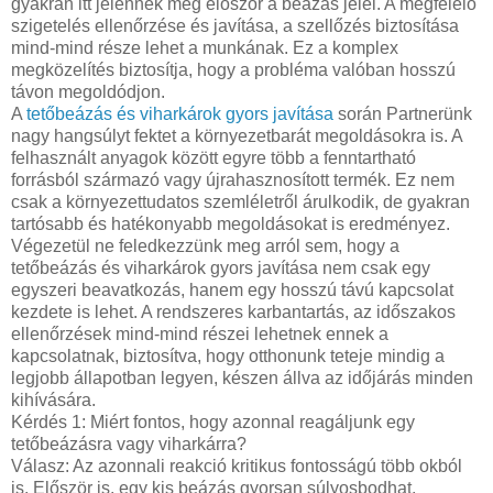
gyakran itt jelennek meg először a beázás jelei. A megfelelő
szigetelés ellenőrzése és javítása, a szellőzés biztosítása
mind-mind része lehet a munkának. Ez a komplex
megközelítés biztosítja, hogy a probléma valóban hosszú
távon megoldódjon.
A
tetőbeázás és viharkárok gyors javítása
során Partnerünk
nagy hangsúlyt fektet a környezetbarát megoldásokra is. A
felhasznált anyagok között egyre több a fenntartható
forrásból származó vagy újrahasznosított termék. Ez nem
csak a környezettudatos szemléletről árulkodik, de gyakran
tartósabb és hatékonyabb megoldásokat is eredményez.
Végezetül ne feledkezzünk meg arról sem, hogy a
tetőbeázás és viharkárok gyors javítása nem csak egy
egyszeri beavatkozás, hanem egy hosszú távú kapcsolat
kezdete is lehet. A rendszeres karbantartás, az időszakos
ellenőrzések mind-mind részei lehetnek ennek a
kapcsolatnak, biztosítva, hogy otthonunk teteje mindig a
legjobb állapotban legyen, készen állva az időjárás minden
kihívására.
Kérdés 1: Miért fontos, hogy azonnal reagáljunk egy
tetőbeázásra vagy viharkárra?
Válasz: Az azonnali reakció kritikus fontosságú több okból
is. Először is, egy kis beázás gyorsan súlyosbodhat,