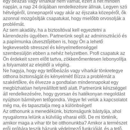
egy beázás vagy viharkár nem várhat, ezért a hét minden
napján, a nap 24 órájában rendelkezésre állnak. Legyen szó
hétvégéről, ünnepnapról vagy akár az éjszaka közepéről, ők
azonnal mozgósítják csapatukat, hogy mielőbb orvosolják a
problémát.
Az sem akadály, ha a biztosítóval kell egyeztetni a
kárrendezés ügyében. Partnerünk segít az adminisztráció és
a papírmunka útvesztőjében is, hogy Ön a lehető
legkevesebb stresszel és kényelmetlenséggel
szembesüljön ebben a nehéz helyzetben. Profi csapatuk az
Ön érdekeit szem előtt tartva, zökkenőmentesen lebonyolítja
a folyamatot az elejétől a végéig.
Ne hagyja, hogy egy tetőbeázás vagy viharkár tönkretegye
otthona biztonságát és kényelmét! Bízza a problémát a
szakértőkre, és élvezze a gondtalan mindennapokat egy
megbízhatóan helyreállított tető alatt. Partnerünk készséggel
áll rendelkezésére, hogy gyorsan és hatékonyan megoldást
nyújtson bármilyen tetőgondra. Vegye fel velük a kapcsolatot
még ma, és tapasztalja meg a különbséget!
Az otthonunk a menedékünk, biztonságunk bástyája, ahol
nyugalomra lelünk a külvilág viharai elől. De mi történik,
amikor maga a vihar tör be otthonunkba? Amikor a természet
erői próbára teszik házunk védelmező funkcióját, és a tető,