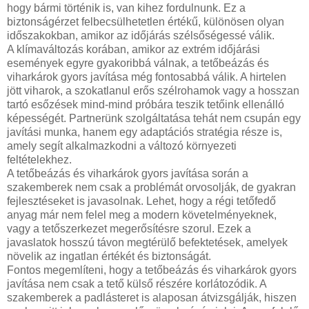
hogy bármi történik is, van kihez fordulnunk. Ez a
biztonságérzet felbecsülhetetlen értékű, különösen olyan
időszakokban, amikor az időjárás szélsőségessé válik.
A klímaváltozás korában, amikor az extrém időjárási
események egyre gyakoribbá válnak, a tetőbeázás és
viharkárok gyors javítása még fontosabbá válik. A hirtelen
jött viharok, a szokatlanul erős szélrohamok vagy a hosszan
tartó esőzések mind-mind próbára teszik tetőink ellenálló
képességét. Partnerünk szolgáltatása tehát nem csupán egy
javítási munka, hanem egy adaptációs stratégia része is,
amely segít alkalmazkodni a változó környezeti
feltételekhez.
A tetőbeázás és viharkárok gyors javítása során a
szakemberek nem csak a problémát orvosolják, de gyakran
fejlesztéseket is javasolnak. Lehet, hogy a régi tetőfedő
anyag már nem felel meg a modern követelményeknek,
vagy a tetőszerkezet megerősítésre szorul. Ezek a
javaslatok hosszú távon megtérülő befektetések, amelyek
növelik az ingatlan értékét és biztonságát.
Fontos megemlíteni, hogy a tetőbeázás és viharkárok gyors
javítása nem csak a tető külső részére korlátozódik. A
szakemberek a padlásteret is alaposan átvizsgálják, hiszen