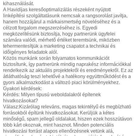
kihasználását.
A Havidíjas keresőoptimalizálás részeként nyújtott
linképítési szolgáltatásunk nemcsak a rangsorolást javítja,
hanem hozzájárul a márkaismertség növeléséhez és a
célzott forgalom megszerzéséhez is. Egyedi
megközelítésünk biztosítja, hogy partnerünk ügyfelei
számára valódi, mérhető értéket teremtsünk, miközben
tehermentesítjük a marketing csapatot a technikai és
időigényes feladatok alól.
Közös munkánk során folyamatos kommunikációt
biztosítunk, így partnerünk mindig naprakész információkkal
rendelkezik az aktuális projektekről és eredményekről. Ez az
átláthatóság teszi lehetővé a hatékony együttműködést és a
gyors alkalmazkodást a változó piaci körülményekhez.
Gyakori kérdések:
Kérdés: Milyen típusú weboldalakról építenek
hivatkozásokat?
Válasz:Kizárólag releváns, magas tekintélyű és megbízható
forrásokból építünk hivatkozásokat. Kerüljük a kétes
minőségű, spam jellegű oldalakat, hiszen ezek hosszútávon
több kárt okoznak, mint hasznot. Minden potenciális
hivatkozási forrást alapos ellenőrzésnek vetünk alá,