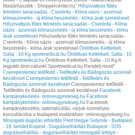
Madárriasztók - Shoppercenter.hu"
Hőszivattyús fűtés
felmérés tanácsadás - Cserénfa - Klíma oázis - azonnali
klímaszerelés - új klíma beszerelés - klíma árak szereléssel
Hőszivattyús fűtés felmérés tanácsadás - Cserénfa - Klíma
oázis - azonnali klímaszerelés - új klíma beszerelés - klíma
árak szereléssel
Hőszivattyús fűtés felmérés tanácsadás -
Cserénfa - Klíma oázis - azonnali klímaszerelés - új klíma
beszerelés - klíma árak szereléssel
Öntöttvas Kettlebell,
Salta - 10 Kg sportmedical.hu
Öntöttvas Kettlebell, Salta - 10
Kg sportmedical.hu
Öntöttvas Kettlebell, Salta - 10 Kg A
legjobb áron nálunk! Sportmedical.hu Rendelj most!"
Cserepeslemez tetőfedő - Tetőfedés és Bádogozás azonnali
kezdéssel
Cserepeslemez tetőfedő - Tetőfedés és
Bádogozás azonnali kezdéssel
Cserepeslemez tetőfedő -
Tetőfedés és Bádogozás azonnali kezdéssel
Facebook
kampánykezelés- onlineugynokseg.hu
Facebook
kampánykezelés- onlineugynokseg.hu
Facebook
kampánykezelés, optimalizálás, várjuk személyes
konzultációra a budapesti irodánkban- onlineugynokseg.hu
Mosogató dugulás elhárítás Pest megye Solymár - Budapest
- 19. kerület Kispest - Duguláselhárítás Budapest - SOS
duguláselhárítás - duguláselhárítás mosogató lefolyó -