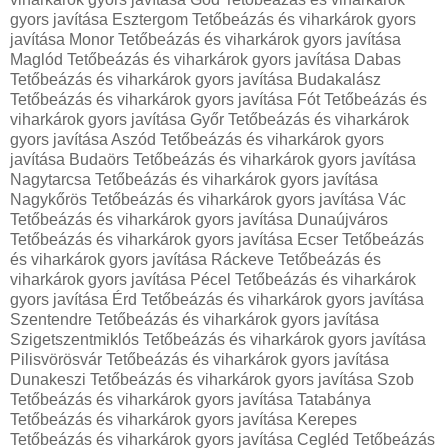
gyors javítása Esztergom Tetőbeázás és viharkárok gyors
javítása Monor Tetőbeázás és viharkárok gyors javítása
Maglód Tetőbeázás és viharkárok gyors javítása Dabas
Tetőbeázás és viharkárok gyors javítása Budakalász
Tetőbeázás és viharkárok gyors javítása Fót Tetőbeázás és
viharkárok gyors javítása Győr Tetőbeázás és viharkárok
gyors javítása Aszód Tetőbeázás és viharkárok gyors
javítása Budaörs Tetőbeázás és viharkárok gyors javítása
Nagytarcsa Tetőbeázás és viharkárok gyors javítása
Nagykőrös Tetőbeázás és viharkárok gyors javítása Vác
Tetőbeázás és viharkárok gyors javítása Dunaújváros
Tetőbeázás és viharkárok gyors javítása Ecser Tetőbeázás
és viharkárok gyors javítása Ráckeve Tetőbeázás és
viharkárok gyors javítása Pécel Tetőbeázás és viharkárok
gyors javítása Érd Tetőbeázás és viharkárok gyors javítása
Szentendre Tetőbeázás és viharkárok gyors javítása
Szigetszentmiklós Tetőbeázás és viharkárok gyors javítása
Pilisvörösvár Tetőbeázás és viharkárok gyors javítása
Dunakeszi Tetőbeázás és viharkárok gyors javítása Szob
Tetőbeázás és viharkárok gyors javítása Tatabánya
Tetőbeázás és viharkárok gyors javítása Kerepes
Tetőbeázás és viharkárok gyors javítása Cegléd Tetőbeázás