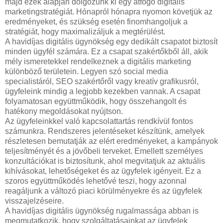
majd ezek alapján dolgozunk ki egy átfogó digitális
marketingstratégiát. Hónapról hónapra nyomon követjük az
eredményeket, és szükség esetén finomhangoljuk a
stratégiát, hogy maximalizáljuk a megtérülést.
A havidíjas digitális ügynökség egy dedikált csapatot biztosít
minden ügyfél számára. Ez a csapat szakértőkből áll, akik
mély ismeretekkel rendelkeznek a digitális marketing
különböző területein. Legyen szó social media
specialistáról, SEO szakértőről vagy kreatív grafikusról,
ügyfeleink mindig a legjobb kezekben vannak. A csapat
folyamatosan együttműködik, hogy összehangolt és
hatékony megoldásokat nyújtson.
Az ügyfeleinkkel való kapcsolattartás rendkívül fontos
számunkra. Rendszeres jelentéseket készítünk, amelyek
részletesen bemutatják az elért eredményeket, a kampányok
teljesítményét és a jövőbeli terveket. Emellett személyes
konzultációkat is biztosítunk, ahol megvitatjuk az aktuális
kihívásokat, lehetőségeket és az ügyfelek igényeit. Ez a
szoros együttműködés lehetővé teszi, hogy azonnal
reagáljunk a változó piaci körülményekre és az ügyfelek
visszajelzéseire.
A havidíjas digitális ügynökség rugalmassága abban is
megmutatkozik, hogy szolgáltatásainkat az ügyfelek