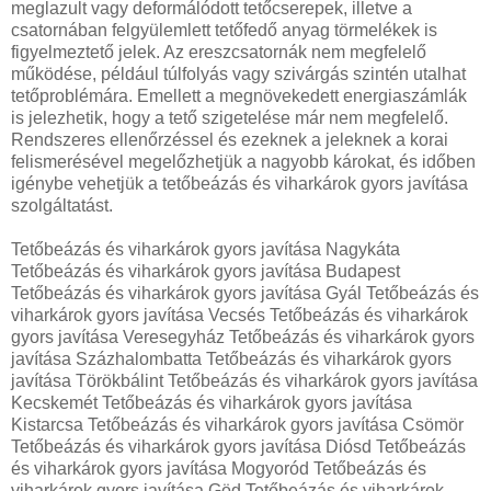
meglazult vagy deformálódott tetőcserepek, illetve a
csatornában felgyülemlett tetőfedő anyag törmelékek is
figyelmeztető jelek. Az ereszcsatornák nem megfelelő
működése, például túlfolyás vagy szivárgás szintén utalhat
tetőproblémára. Emellett a megnövekedett energiaszámlák
is jelezhetik, hogy a tető szigetelése már nem megfelelő.
Rendszeres ellenőrzéssel és ezeknek a jeleknek a korai
felismerésével megelőzhetjük a nagyobb károkat, és időben
igénybe vehetjük a tetőbeázás és viharkárok gyors javítása
szolgáltatást.
Tetőbeázás és viharkárok gyors javítása Nagykáta
Tetőbeázás és viharkárok gyors javítása Budapest
Tetőbeázás és viharkárok gyors javítása Gyál Tetőbeázás és
viharkárok gyors javítása Vecsés Tetőbeázás és viharkárok
gyors javítása Veresegyház Tetőbeázás és viharkárok gyors
javítása Százhalombatta Tetőbeázás és viharkárok gyors
javítása Törökbálint Tetőbeázás és viharkárok gyors javítása
Kecskemét Tetőbeázás és viharkárok gyors javítása
Kistarcsa Tetőbeázás és viharkárok gyors javítása Csömör
Tetőbeázás és viharkárok gyors javítása Diósd Tetőbeázás
és viharkárok gyors javítása Mogyoród Tetőbeázás és
viharkárok gyors javítása Göd Tetőbeázás és viharkárok