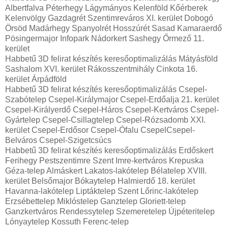
Albertfalva Péterhegy Lágymányos Kelenföld Kőérberek
Kelenvölgy Gazdagrét Szentimreváros XI. kerület Dobogó
Örsöd Madárhegy Spanyolrét Hosszúrét Sasad Kamaraerdő
Pösingermajor Infopark Nádorkert Sashegy Őrmező 11.
kerület
Habbetű 3D felirat készítés keresőoptimalizálás Mátyásföld
Sashalom XVI. kerület Rákosszentmihály Cinkota 16.
kerület Árpádföld
Habbetű 3D felirat készítés keresőoptimalizálás Csepel-
Szabótelep Csepel-Királymajor Csepel-Erdőalja 21. kerület
Csepel-Királyerdő Csepel-Háros Csepel-Kertváros Csepel-
Gyártelep Csepel-Csillagtelep Csepel-Rózsadomb XXI.
kerület Csepel-Erdősor Csepel-Ófalu CsepelCsepel-
Belváros Csepel-Szigetcsúcs
Habbetű 3D felirat készítés keresőoptimalizálás Erdőskert
Ferihegy Pestszentimre Szent Imre-kertváros Krepuska
Géza-telep Almáskert Lakatos-lakótelep Bélatelep XVIII.
kerület Belsőmajor Bókaytelep Halmierdő 18. kerület
Havanna-lakótelep Liptáktelep Szent Lőrinc-lakótelep
Erzsébettelep Miklóstelep Ganztelep Gloriett-telep
Ganzkertváros Rendessytelep Szemeretelep Újpéteritelep
Lónyaytelep Kossuth Ferenc-telep