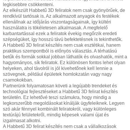
legkisebbre csökkenteni.
Az elkészült Habbetű 3D feliratok nem csak gyönyörűek, de
rendkívül tartósak is. Az alkalmazott anyagok és festékek
ellenállnak az időjárás viszontagságainak, így kültéri
használatra is tökéletesen alkalmasak. A megfelelő
karbantartással ezek a feliratok évekig megőrzik eredeti
szépségüket, így hosszú távú befektetésnek is tekinthetők.
A Habbetű 3D felirat készítés nem csak esztétikai, hanem
praktikus szempontból is előnyös választás. A térhatású
betűk és formák sokkal jobban láthatók és olvashatók, mint a
hagyományos, sík feliratok. Ez különösen fontos lehet olyan
helyeken, ahol távolról is jól kivehetőnek kell lennie a
szövegnek, például épületek homlokzatán vagy nagy
csarnokokban.
Partnerünk folyamatosan követi a legújabb trendeket és
technológiai fejlesztéseket a Habbetű 3D felirat készítés
területén. Ez lehetővé teszi számukra, hogy mindig a
legkorszerűbb megoldásokat kínálják ügyfeleiknek. Legyen
szó akár fénnyel kombinált feliratokról, vagy különleges
textúrájú felületekről, mindig képesek valami újat és
izgalmasat alkotni.
A Habbetű 3D felirat készítés nem csak a vállalkozások