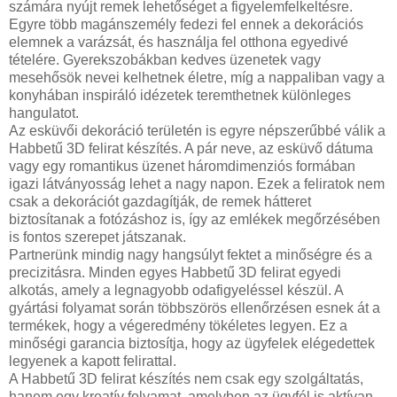
számára nyújt remek lehetőséget a figyelemfelkeltésre.
Egyre több magánszemély fedezi fel ennek a dekorációs
elemnek a varázsát, és használja fel otthona egyedivé
tételére. Gyerekszobákban kedves üzenetek vagy
mesehősök nevei kelhetnek életre, míg a nappaliban vagy a
konyhában inspiráló idézetek teremthetnek különleges
hangulatot.
Az esküvői dekoráció területén is egyre népszerűbbé válik a
Habbetű 3D felirat készítés. A pár neve, az esküvő dátuma
vagy egy romantikus üzenet háromdimenziós formában
igazi látványosság lehet a nagy napon. Ezek a feliratok nem
csak a dekorációt gazdagítják, de remek hátteret
biztosítanak a fotózáshoz is, így az emlékek megőrzésében
is fontos szerepet játszanak.
Partnerünk mindig nagy hangsúlyt fektet a minőségre és a
precizitásra. Minden egyes Habbetű 3D felirat egyedi
alkotás, amely a legnagyobb odafigyeléssel készül. A
gyártási folyamat során többszörös ellenőrzésen esnek át a
termékek, hogy a végeredmény tökéletes legyen. Ez a
minőségi garancia biztosítja, hogy az ügyfelek elégedettek
legyenek a kapott felirattal.
A Habbetű 3D felirat készítés nem csak egy szolgáltatás,
hanem egy kreatív folyamat, amelyben az ügyfél is aktívan