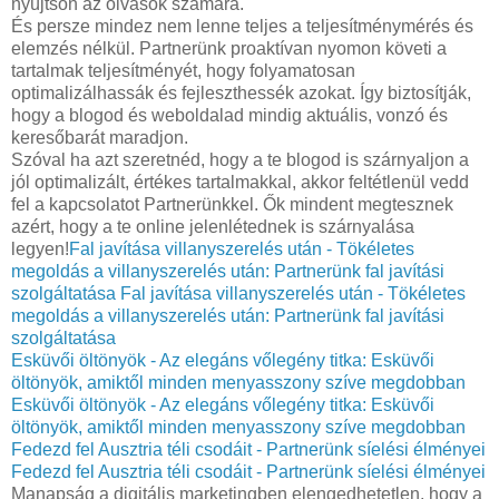
nyújtson az olvasók számára.
És persze mindez nem lenne teljes a teljesítménymérés és
elemzés nélkül. Partnerünk proaktívan nyomon követi a
tartalmak teljesítményét, hogy folyamatosan
optimalizálhassák és fejleszthessék azokat. Így biztosítják,
hogy a blogod és weboldalad mindig aktuális, vonzó és
keresőbarát maradjon.
Szóval ha azt szeretnéd, hogy a te blogod is szárnyaljon a
jól optimalizált, értékes tartalmakkal, akkor feltétlenül vedd
fel a kapcsolatot Partnerünkkel. Ők mindent megtesznek
azért, hogy a te online jelenlétednek is szárnyalása
legyen!
Fal javítása villanyszerelés után - Tökéletes
megoldás a villanyszerelés után: Partnerünk fal javítási
szolgáltatása
Fal javítása villanyszerelés után - Tökéletes
megoldás a villanyszerelés után: Partnerünk fal javítási
szolgáltatása
Esküvői öltönyök - Az elegáns vőlegény titka: Esküvői
öltönyök, amiktől minden menyasszony szíve megdobban
Esküvői öltönyök - Az elegáns vőlegény titka: Esküvői
öltönyök, amiktől minden menyasszony szíve megdobban
Fedezd fel Ausztria téli csodáit - Partnerünk síelési élményei
Fedezd fel Ausztria téli csodáit - Partnerünk síelési élményei
Manapság a digitális marketingben elengedhetetlen, hogy a