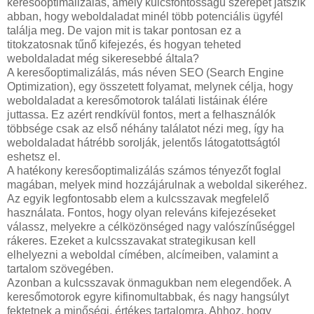
keresőoptimalizálás, amely kulcsfontosságú szerepet játszik
abban, hogy weboldaladat minél több potenciális ügyfél
találja meg. De vajon mit is takar pontosan ez a
titokzatosnak tűnő kifejezés, és hogyan teheted
weboldaladat még sikeresebbé általa?
A keresőoptimalizálás, más néven SEO (Search Engine
Optimization), egy összetett folyamat, melynek célja, hogy
weboldaladat a keresőmotorok találati listáinak élére
juttassa. Ez azért rendkívül fontos, mert a felhasználók
többsége csak az első néhány találatot nézi meg, így ha
weboldaladat hátrébb sorolják, jelentős látogatottságtól
eshetsz el.
A hatékony keresőoptimalizálás számos tényezőt foglal
magában, melyek mind hozzájárulnak a weboldal sikeréhez.
Az egyik legfontosabb elem a kulcsszavak megfelelő
használata. Fontos, hogy olyan releváns kifejezéseket
válassz, melyekre a célközönséged nagy valószínűséggel
rákeres. Ezeket a kulcsszavakat strategikusan kell
elhelyezni a weboldal címében, alcímeiben, valamint a
tartalom szövegében.
Azonban a kulcsszavak önmagukban nem elegendőek. A
keresőmotorok egyre kifinomultabbak, és nagy hangsúlyt
fektetnek a minőségi, értékes tartalomra. Ahhoz, hogy