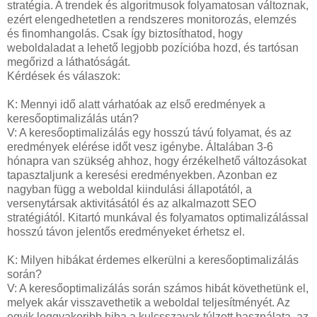
stratégia. A trendek és algoritmusok folyamatosan változnak,
ezért elengedhetetlen a rendszeres monitorozás, elemzés
és finomhangolás. Csak így biztosíthatod, hogy
weboldaladat a lehető legjobb pozícióba hozd, és tartósan
megőrizd a láthatóságát.
Kérdések és válaszok:
K: Mennyi idő alatt várhatóak az első eredmények a
keresőoptimalizálás után?
V: A keresőoptimalizálás egy hosszú távú folyamat, és az
eredmények elérése időt vesz igénybe. Általában 3-6
hónapra van szükség ahhoz, hogy érzékelhető változásokat
tapasztaljunk a keresési eredményekben. Azonban ez
nagyban függ a weboldal kiindulási állapotától, a
versenytársak aktivitásától és az alkalmazott SEO
stratégiától. Kitartó munkával és folyamatos optimalizálással
hosszú távon jelentős eredményeket érhetsz el.
K: Milyen hibákat érdemes elkerülni a keresőoptimalizálás
során?
V: A keresőoptimalizálás során számos hibát követhetünk el,
melyek akár visszavethetik a weboldal teljesítményét. Az
egyik leggyakoribb hiba a kulcsszavak túlzott használata, az