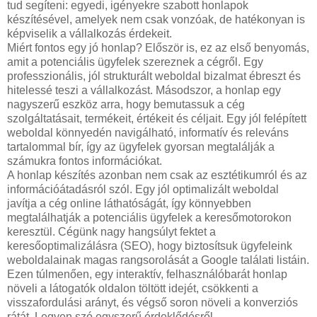
tud segíteni: egyedi, igényekre szabott honlapok
készítésével, amelyek nem csak vonzóak, de hatékonyan is
képviselik a vállalkozás érdekeit.
Miért fontos egy jó honlap? Először is, ez az első benyomás,
amit a potenciális ügyfelek szereznek a cégről. Egy
professzionális, jól strukturált weboldal bizalmat ébreszt és
hitelessé teszi a vállalkozást. Másodszor, a honlap egy
nagyszerű eszköz arra, hogy bemutassuk a cég
szolgáltatásait, termékeit, értékeit és céljait. Egy jól felépített
weboldal könnyedén navigálható, informatív és releváns
tartalommal bír, így az ügyfelek gyorsan megtalálják a
számukra fontos információkat.
A honlap készítés azonban nem csak az esztétikumról és az
információátadásról szól. Egy jól optimalizált weboldal
javítja a cég online láthatóságát, így könnyebben
megtalálhatják a potenciális ügyfelek a keresőmotorokon
keresztül. Cégünk nagy hangsúlyt fektet a
keresőoptimalizálásra (SEO), hogy biztosítsuk ügyfeleink
weboldalainak magas rangsorolását a Google találati listáin.
Ezen túlmenően, egy interaktív, felhasználóbarát honlap
növeli a látogatók oldalon töltött idejét, csökkenti a
visszafordulási arányt, és végső soron növeli a konverziós
rátát. Legyen szó egyszerű érdeklődésről,