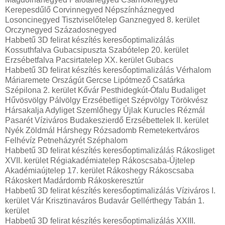
Kerepesdűlő Corvinnegyed Népszínháznegyed
Losoncinegyed Tisztviselőtelep Ganznegyed 8. kerület
Orczynegyed Századosnegyed
Habbetű 3D felirat készítés keresőoptimalizálás
Kossuthfalva Gubacsipuszta Szabótelep 20. kerület
Erzsébetfalva Pacsirtatelep XX. kerület Gubacs
Habbetű 3D felirat készítés keresőoptimalizálás Vérhalom
Máriaremete Országút Gercse Lipótmező Csatárka
Szépilona 2. kerület Kővár Pesthidegkút-Ófalu Budaliget
Hűvösvölgy Pálvölgy Erzsébetliget Szépvölgy Törökvész
Hársakalja Adyliget Szemlőhegy Újlak Kurucles Rézmál
Pasarét Víziváros Budakeszierdő Erzsébettelek II. kerület
Nyék Zöldmál Hárshegy Rózsadomb Remetekertváros
Felhévíz Petneházyrét Széphalom
Habbetű 3D felirat készítés keresőoptimalizálás Rákosliget
XVII. kerület Régiakadémiatelep Rákoscsaba-Újtelep
Akadémiaújtelep 17. kerület Rákoshegy Rákoscsaba
Rákoskert Madárdomb Rákoskeresztúr
Habbetű 3D felirat készítés keresőoptimalizálás Víziváros I.
kerület Vár Krisztinaváros Budavár Gellérthegy Tabán 1.
kerület
Habbetű 3D felirat készítés keresőoptimalizálás XXIII.