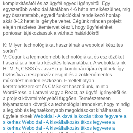
komplexitásától és az ügyfél egyedi igényeitől. Egy
egyszerűbb weboldal általában 4-6 hét alatt elkészülhet, míg
egy összetettebb, egyedi funkciókkal rendelkező honlap
akár 8-12 hetet is igénybe vehet. Cégünk minden projekt
elején részletes ütemtervet készít, hogy ügyfeleinket
pontosan tájékoztassuk a várható határidőkről.
K: Milyen technológiákat használnak a weboldal készítés
során?
V: Cégünk a legmodernebb technológiákat és eszközöket
használja a honlap készítés folyamatában. A weboldalaink
HTML5, CSS3 és JavaScript kombinációjára épülnek, így
biztosítva a reszponzív designt és a zökkenőmentes
működést minden eszközön. Emellett olyan
keretrendszereket és CMSeket használunk, mint a
WordPress, a Laravel vagy a React, az ügyfél igényeitől és
a projekt követelményeitől függően. Természetesen
folyamatosan követjük a technológiai trendeket, hogy mindig
a legjobb és leghatékonyabb megoldásokat kínálhassuk
ügyfeleinknek.
Weboldal - A kisvállalkozás titkos fegyvere a
sikerhez
Weboldal - A kisvállalkozás titkos fegyvere a
sikerhez
Weboldal - A kisvállalkozás titkos fegyvere a