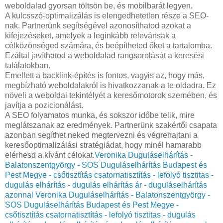
weboldalad gyorsan töltsön be, és mobilbarát legyen.
A kulcsszó-optimalizálás is elengedhetetlen része a SEO-
nak. Partnerünk segítségével azonosíthatod azokat a
kifejezéseket, amelyek a leginkább relevánsak a
célközönséged számára, és beépítheted őket a tartalomba.
Ezáltal javíthatod a weboldalad rangsorolását a keresési
találatokban.
Emellett a backlink-építés is fontos, vagyis az, hogy más,
megbízható weboldalakról is hivatkozzanak a te oldadra. Ez
növeli a weboldal tekintélyét a keresőmotorok szemében, és
javítja a pozicionálást.
A SEO folyamatos munka, és sokszor időbe telik, mire
meglátszanak az eredmények. Partnerünk szakértői csapata
azonban segíthet neked megtervezni és végrehajtani a
keresőoptimalizálási stratégiádat, hogy minél hamarabb
elérhesd a kívánt célokat.
Veronika Duguláselhárítás -
Balatonszentgyörgy - SOS Duguláselhárítás Budapest és
Pest Megye - csőtisztítás csatornatisztítás - lefolyó tisztitas -
dugulás elhárítás - dugulás elhárítás ár - duguláselhárítás
azonnal
Veronika Duguláselhárítás - Balatonszentgyörgy -
SOS Duguláselhárítás Budapest és Pest Megye -
csőtisztítás csatornatisztítás - lefolyó tisztitas - dugulás