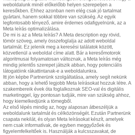
weboldalunk minél előkelőbb helyen szerepeljen a
keresőkben. Ehhez azonban nem elég csak jó tartalmat
gyártani, hanem sokkal többre van szükség. Az egyik
legfontosabb tényező, amire érdemes odafigyelnünk, az a
Meta leírás optimalizálása.
De mi is az a Meta leírás? A Meta description egy rövid,
tömör szöveg, amely összefoglalja az adott weboldal
tartalmát. Ez jelenik meg a keresési találatok között,
közvetlenül a weboldal címe alatt. Bár a keresőmotorok
algoritmusai folyamatosan változnak, a Meta leírás még
mindig jelentős szerepet játszik abban, hogy potenciális
látogatóink rákattintanak-e a weboldalunkra.
Itt jön képbe Partnerünk szolgáltatása, amely segít nekünk
abban, hogy a lehető legjobb Meta leírásokat hozzuk létre. A
szakembereik évek óta foglalkoznak SEO-val és digitális
marketinggel, így pontosan tudják, mire van szükség ahhoz,
hogy kiemelkedjünk a tömegből.
Az első lépés mindig az, hogy alaposan átbeszéljük a
weboldalunk tartalmát és célközönségét. Ezután Partnerünk
csapata nekilát, és olyan Meta leírásokat készít, amelyek
nem csak informatívak, de egyben meggyőzőek és
figyelemfelkeltőek is. Használják a kulcsszavakat, de