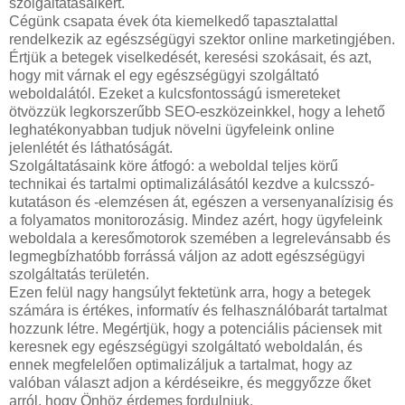
szolgáltatásaikért.
Cégünk csapata évek óta kiemelkedő tapasztalattal
rendelkezik az egészségügyi szektor online marketingjében.
Értjük a betegek viselkedését, keresési szokásait, és azt,
hogy mit várnak el egy egészségügyi szolgáltató
weboldalától. Ezeket a kulcsfontosságú ismereteket
ötvözzük legkorszerűbb SEO-eszközeinkkel, hogy a lehető
leghatékonyabban tudjuk növelni ügyfeleink online
jelenlétét és láthatóságát.
Szolgáltatásaink köre átfogó: a weboldal teljes körű
technikai és tartalmi optimalizálásától kezdve a kulcsszó-
kutatáson és -elemzésen át, egészen a versenyanalízisig és
a folyamatos monitorozásig. Mindez azért, hogy ügyfeleink
weboldala a keresőmotorok szemében a legrelevánsabb és
legmegbízhatóbb forrássá váljon az adott egészségügyi
szolgáltatás területén.
Ezen felül nagy hangsúlyt fektetünk arra, hogy a betegek
számára is értékes, informatív és felhasználóbarát tartalmat
hozzunk létre. Megértjük, hogy a potenciális páciensek mit
keresnek egy egészségügyi szolgáltató weboldalán, és
ennek megfelelően optimalizáljuk a tartalmat, hogy az
valóban választ adjon a kérdéseikre, és meggyőzze őket
arról, hogy Önhöz érdemes fordulniuk.