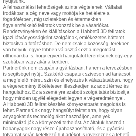
nyújtsunk.
A felhasználási lehetőségek szinte végtelenek. Vállalati
irodákban a cég neve vagy mottója kelhet életre a
fogadótérben, míg üzletekben és éttermekben
figyelemfelkeltő feliratok vonzzák be a vásárlókat.
Rendezvényeken és kiállításokon a Habbetű 3D feliratok
igazi látványosságként szolgálnak, emlékezetes hátteret
biztosítva a fotózáshoz. De nem csak a közösségi terekben
van helyük: egyre többen választják ezt a megoldást
otthonaikba is, hogy egyedi hangulatot teremtsenek egy-egy
szobában vagy akár a kertben.
Partnerünk nem csupán a gyártásban, hanem a tervezésben
is segítséget nyújt. Szakértő csapatuk szívesen ad tanácsot
a megfelelő méret, szín és elhelyezés kiválasztásában, hogy
a végeredmény tökéletesen illeszkedjen az adott térhez és
hangulathoz. Ez a személyre szabott szolgáltatás biztosítja,
hogy minden ügyfél elégedett legyen a végeredménnyel.
A Habbetű 3D felirat készítés környezetbarát megoldás is
lehet. Partnerünk nagy hangsúlyt fektet arra, hogy olyan
anyagokat és technológiákat használjon, amelyek
minimalizálják a környezeti terhelést. Az általuk használt
habanyagok nagy része újrahasznosítható, és a gyártási
folyamat során keletkező hulladékot is igyekeznek a lehető