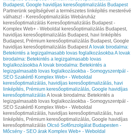
Budapest, Google havidíjas keresőoptimalizálás Budapest
Partnerünk segítségével a természetes linképítés mesterévé
válhatsz! - Keresőoptimalizálás Webáruház
keresőoptimalizálás Keresőoptimalizálás Budapest -
Komplex Web+ - Weboldal keresőoptimalizálás Budapest,
havidíjas keresőoptimalizálás Budapest, havi linképítés
Budapest, Prémium keresőoptimalizálás Budapest, Google
havidíjas keresőoptimalizálás Budapest
A lovak birodalma:
Betekintés a legizgalmasabb lovas foglalkozásokba
A lovak
birodalma: Betekintés a legizgalmasabb lovas
foglalkozásokba
A lovak birodalma: Betekintés a
legizgalmasabb lovas foglalkozásokba - Somogyszentpál -
SEO Szakértő Komplex Web+ - Weboldal
keresőoptimalizálás, havidíjas keresőoptimalizálás, havi
linképítés, Prémium keresőoptimalizálás, Google havidíjas
keresőoptimalizálás
A lovak birodalma: Betekintés a
legizgalmasabb lovas foglalkozásokba - Somogyszentpál -
SEO Szakértő Komplex Web+ - Weboldal
keresőoptimalizálás, havidíjas keresőoptimalizálás, havi
linképítés, Prémium keresőoptimalizálás, Google havidíjas
keresőoptimalizálás
Olcsó Sofőrszolgálat Budapesten -
Mőcsény - SEO árak Komplex Web+ - Weboldal