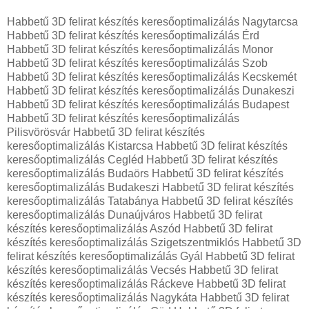
Habbetű 3D felirat készítés keresőoptimalizálás Nagytarcsa
Habbetű 3D felirat készítés keresőoptimalizálás Érd
Habbetű 3D felirat készítés keresőoptimalizálás Monor
Habbetű 3D felirat készítés keresőoptimalizálás Szob
Habbetű 3D felirat készítés keresőoptimalizálás Kecskemét
Habbetű 3D felirat készítés keresőoptimalizálás Dunakeszi
Habbetű 3D felirat készítés keresőoptimalizálás Budapest
Habbetű 3D felirat készítés keresőoptimalizálás
Pilisvörösvár Habbetű 3D felirat készítés
keresőoptimalizálás Kistarcsa Habbetű 3D felirat készítés
keresőoptimalizálás Cegléd Habbetű 3D felirat készítés
keresőoptimalizálás Budaörs Habbetű 3D felirat készítés
keresőoptimalizálás Budakeszi Habbetű 3D felirat készítés
keresőoptimalizálás Tatabánya Habbetű 3D felirat készítés
keresőoptimalizálás Dunaújváros Habbetű 3D felirat
készítés keresőoptimalizálás Aszód Habbetű 3D felirat
készítés keresőoptimalizálás Szigetszentmiklós Habbetű 3D
felirat készítés keresőoptimalizálás Gyál Habbetű 3D felirat
készítés keresőoptimalizálás Vecsés Habbetű 3D felirat
készítés keresőoptimalizálás Ráckeve Habbetű 3D felirat
készítés keresőoptimalizálás Nagykáta Habbetű 3D felirat