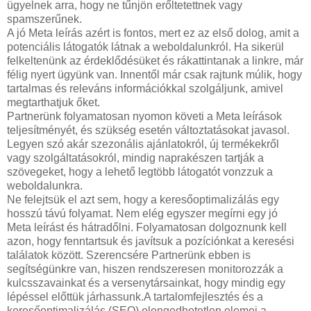
ügyelnek arra, hogy ne tűnjön erőltetettnek vagy
spamszerűnek.
A jó Meta leírás azért is fontos, mert ez az első dolog, amit a
potenciális látogatók látnak a weboldalunkról. Ha sikerül
felkeltenünk az érdeklődésüket és rákattintanak a linkre, már
félig nyert ügyünk van. Innentől már csak rajtunk múlik, hogy
tartalmas és releváns információkkal szolgáljunk, amivel
megtarthatjuk őket.
Partnerünk folyamatosan nyomon követi a Meta leírások
teljesítményét, és szükség esetén változtatásokat javasol.
Legyen szó akár szezonális ajánlatokról, új termékekről
vagy szolgáltatásokról, mindig naprakészen tartják a
szövegeket, hogy a lehető legtöbb látogatót vonzzuk a
weboldalunkra.
Ne felejtsük el azt sem, hogy a keresőoptimalizálás egy
hosszú távú folyamat. Nem elég egyszer megírni egy jó
Meta leírást és hátradőlni. Folyamatosan dolgoznunk kell
azon, hogy fenntartsuk és javítsuk a pozíciónkat a keresési
találatok között. Szerencsére Partnerünk ebben is
segítségünkre van, hiszen rendszeresen monitorozzák a
kulcsszavainkat és a versenytársainkat, hogy mindig egy
lépéssel előttük járhassunk.A tartalomfejlesztés és a
keresőoptimalizálás (SEO) elengedhetetlen elemei a