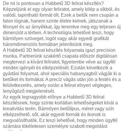
De mi is pontosan a Habbetű 3D felirat készítés?
Képzeljünk el egy olyan feliratot, amely kilép a síkból, és
valódi, tapintható formát ölt. Ezek a betűk nem csupán a
falon lógnak, hanem szinte életre kelnek, játszanak a
fénnyel és az árnyékkal, így teremtve meg egy teljesen új
dimenziót a térben. A technológia lehetővé teszi, hogy
bármilyen szöveget, logót vagy akár egyedi grafikát
háromdimenziós formában jelenítsünk meg.
A Habbetű 3D felirat készítés folyamata igazi precision
munka. Partnerünk szakértő csapata először digitálisan
megtervezi a kívánt feliratot, figyelembe véve az ügyfél
minden igényét és elképzelését. Ezután következik a
gyártási folyamat, ahol speciális habanyagból vágják ki a
betűket és formákat. A precíz vágás után jön a festés és a
felületkezelés, amely során a felirat elnyeri végleges,
lenyűgöző megjelenését.
Az egyik legnagyobb előnye a Habbetű 3D felirat
készítésnek, hogy szinte korlátlan lehetőségeket kínál a
kreativitás terén. Bármilyen betűtípus, méret vagy szín
elképzelhető, sőt, akár egyedi formák és ikonok is
megvalósíthatók. Ez teszi lehetővé, hogy minden ügyfél
számára tökéletesen személyre szabott megoldást