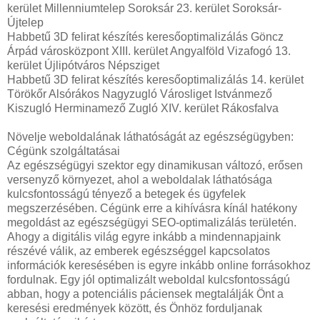
kerület Millenniumtelep Soroksár 23. kerület Soroksár-
Újtelep
Habbetű 3D felirat készítés keresőoptimalizálás Göncz
Árpád városközpont XIII. kerület Angyalföld Vizafogó 13.
kerület Újlipótváros Népsziget
Habbetű 3D felirat készítés keresőoptimalizálás 14. kerület
Törökőr Alsórákos Nagyzugló Városliget Istvánmező
Kiszugló Herminamező Zugló XIV. kerület Rákosfalva
Növelje weboldalának láthatóságát az egészségügyben:
Cégünk szolgáltatásai
Az egészségügyi szektor egy dinamikusan változó, erősen
versenyző környezet, ahol a weboldalak láthatósága
kulcsfontosságú tényező a betegek és ügyfelek
megszerzésében. Cégünk erre a kihívásra kínál hatékony
megoldást az egészségügyi SEO-optimalizálás területén.
Ahogy a digitális világ egyre inkább a mindennapjaink
részévé válik, az emberek egészséggel kapcsolatos
információk keresésében is egyre inkább online forrásokhoz
fordulnak. Egy jól optimalizált weboldal kulcsfontosságú
abban, hogy a potenciális páciensek megtalálják Önt a
keresési eredmények között, és Önhöz forduljanak