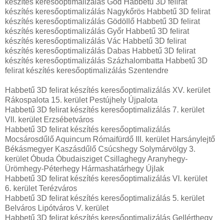
készítés keresőoptimalizálás Göd Habbetű 3D felirat
készítés keresőoptimalizálás Nagykőrös Habbetű 3D felirat
készítés keresőoptimalizálás Gödöllő Habbetű 3D felirat
készítés keresőoptimalizálás Győr Habbetű 3D felirat
készítés keresőoptimalizálás Vác Habbetű 3D felirat
készítés keresőoptimalizálás Dabas Habbetű 3D felirat
készítés keresőoptimalizálás Százhalombatta Habbetű 3D
felirat készítés keresőoptimalizálás Szentendre
Habbetű 3D felirat készítés keresőoptimalizálás XV. kerület
Rákospalota 15. kerület Pestújhely Újpalota
Habbetű 3D felirat készítés keresőoptimalizálás 7. kerület
VII. kerület Erzsébetváros
Habbetű 3D felirat készítés keresőoptimalizálás
Mocsárosdűlő Aquincum Rómaifürdő III. kerület Harsánylejtő
Békásmegyer Kaszásdűlő Csúcshegy Solymárvölgy 3.
kerület Óbuda Óbudaisziget Csillaghegy Aranyhegy-
Ürömhegy-Péterhegy Hármashatárhegy Újlak
Habbetű 3D felirat készítés keresőoptimalizálás VI. kerület
6. kerület Terézváros
Habbetű 3D felirat készítés keresőoptimalizálás 5. kerület
Belváros Lipótváros V. kerület
Habbetű 3D felirat készítés keresőoptimalizálás Gellérthegy