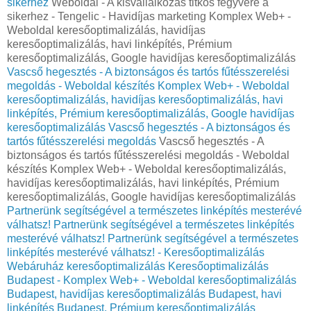
sikerhez
Weboldal - A kisvállalkozás titkos fegyvere a
sikerhez - Tengelic - Havidíjas marketing Komplex Web+ -
Weboldal keresőoptimalizálás, havidíjas
keresőoptimalizálás, havi linképítés, Prémium
keresőoptimalizálás, Google havidíjas keresőoptimalizálás
Vascső hegesztés - A biztonságos és tartós fűtésszerelési
megoldás - Weboldal készítés Komplex Web+ - Weboldal
keresőoptimalizálás, havidíjas keresőoptimalizálás, havi
linképítés, Prémium keresőoptimalizálás, Google havidíjas
keresőoptimalizálás
Vascső hegesztés - A biztonságos és
tartós fűtésszerelési megoldás
Vascső hegesztés - A
biztonságos és tartós fűtésszerelési megoldás - Weboldal
készítés Komplex Web+ - Weboldal keresőoptimalizálás,
havidíjas keresőoptimalizálás, havi linképítés, Prémium
keresőoptimalizálás, Google havidíjas keresőoptimalizálás
Partnerünk segítségével a természetes linképítés mesterévé
válhatsz!
Partnerünk segítségével a természetes linképítés
mesterévé válhatsz!
Partnerünk segítségével a természetes
linképítés mesterévé válhatsz! - Keresőoptimalizálás
Webáruház keresőoptimalizálás Keresőoptimalizálás
Budapest - Komplex Web+ - Weboldal keresőoptimalizálás
Budapest, havidíjas keresőoptimalizálás Budapest, havi
linképítés Budapest, Prémium keresőoptimalizálás