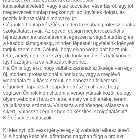
kapcsolatfelvételről vagy akár közvetlen vásárlásról, egy jól
megtervezett honlap megkönnyíti az ügyfelek dolgát, és
pozitív felhasználói élményt nyújt.
Cégünk a honlap készítés minden fázisában professzionális
szolgáltatást nyújt. Az egyedi design megtervezésétől a
fejlesztésen és tesztelésen át egészen a végső átadásig és
a későbbi támogatásig, minden lépésnél ügyfeleink igényeit
tartjuk szem előtt. Célunk, hogy olyan weboldalt hozzunk
létre, amely nem csak szép, de funkcionális és hatékony is,
így hozzájárul a vállalkozás sikeréhez.
Ha Ön is úgy érzi, hogy vállalkozásának szüksége van egy
új, modern, professzionális honlapra, vagy a meglévő
weboldala felújításra szorul, ne habozzon felkeresni
cégünket. Tapasztalt csapatunk készen áll arra, hogy
segítsen Önnek kiemelkedni a versenytársak közül, és egy
olyan weboldalt hozzon létre, amely valódi értéket teremt
vállalkozása számára. Válassza a minőséget, válassza a
sikert - válassza cégünk honlap készítési szolgáltatásait!
Kérdések és válaszok:
K: Mennyi időt vesz igénybe egy új weboldal elkészítése?
V: A honlap készítés időtartama nagyban függ a projekt