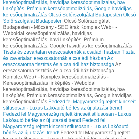
keresőoptimalizálás, havidíjas keresőoptimalizálás, havi
linképítés, Prémium keresőoptimalizálás, Google havidíjas
keresőoptimalizálás
Olcsó Sofőrszolgálat Budapesten
Olcsó
Sofőrszolgálat Budapesten
Olcsó Sofőrszolgálat
Budapesten - Mőcsény - SEO árak Komplex Web+ -
Weboldal keresőoptimalizálás, havidíjas
keresőoptimalizálás, havi linképítés, Prémium
keresőoptimalizálás, Google havidíjas keresőoptimalizálás
Tiszta és zavartalan ereszcsatornák a családi házban
Tiszta
és zavartalan ereszcsatornák a családi házban
Az
ereszcsatorna tisztítás és a családi ház biztonsága
Az
ereszcsatorna tisztítás és a családi ház biztonsága -
Komplex Web+ - Komplex keresőoptimalizálás -
Keresőoptimalizálás linképítés - Weboldal
keresőoptimalizálás, havidíjas keresőoptimalizálás, havi
linképítés, Prémium keresőoptimalizálás, Google havidíjas
keresőoptimalizálás
Fedezd fel Magyarország rejtett kincseit
stílusosan - Luxus Lakóautó bérlés az új utazási trend!
Fedezd fel Magyarország rejtett kincseit stílusosan - Luxus
Lakóautó bérlés az új utazási trend!
Fedezd fel
Magyarország rejtett kincseit stílusosan - Luxus Lakóautó
bérlés az új utazási trend!
Fedezd fel Magyarország rejtett
kincseit stílusosan - Luxus Lakóautó bérlés az új utazási