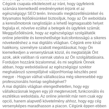
Cégünk csapata elkötelezett az iránt, hogy ügyfeleink
számára kiemelkedő eredményeket érjünk el az
egészségügyi SEO terén. Innovatív megközelítésünkkel és
folyamatos fejlődésünkkel biztosítjuk, hogy az Ön weboldala
a keresőmotorok ranglistáján a lehető legmagasabb helyet
foglalja el, növelve ezáltal a betegek és ügyfelek számát.
Meggyőződésünk, hogy az egészségügyi szolgáltatók
online jelenléte és kereshetősége kulcsfontosságú a sikeres
növekedéshez a mai digitális világban. Cégünk erre kínál
hatékony, személyre szabott megoldásokat, hogy Ön
kiemelkedjen a versenytársak közül, és megtalálják Önt
azok, akik valóban rá vannak utalva az Ön szolgáltatásaira.
Forduljon hozzánk bizalommal, és mi segítünk Önnek
abban, hogy weboldalával az egészségügyi szektor
meghatározó szereplőjévé váljon!Honlap készítés pest
megye - Hogyan válhat vállalkozása még sikeresebbé egy
professzionális honlap segítségével?
A mai digitális világban elengedhetetlen, hogy egy
vállalkozásnak legyen egy jól megtervezett, funkcionális és
esztétikus weboldala. Az online jelenlét már nem csak egy
opció, hanem alapvető követelmény ahhoz, hogy egy cég
versenyképes maradhasson a piacon. Cégünk éppen ebben