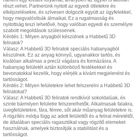
részt vehet. Partnerünk nyitott az egyedi ötletekre és
elképzelésekre, és szívesen dolgozik együtt az ügyfelekkel,
hogy megvalósítsák álmaikat. Ez a rugalmasság és
nyitottság teszi lehetővé, hogy valóban egyedi és személyre
szabott megoldások szülessenek.
Kérdés 1: Milyen anyagból készülnek a Habbetű 3D
feliratok?
Válasz: A Habbetű 3D feliratok speciális habanyagból
készülnek. Ez az anyag könnyű, ugyanakkor tartós, és
kiválóan alkalmas a precíz vágásra és formázásra. A
habanyag felületét aztán különböző festékekkel és
bevonatokkal kezelik, hogy elérjék a kívánt megjelenést és
tartósságot.
Kérdés 2: Milyen felületekre lehet felszerelni a Habbetű 3D
feliratokat?
Válasz: A Habbetű 3D feliratok rendkívül sokoldalúak, és
szinte bármilyen felületre felszerelhetők. Alkalmasak falakra,
üvegfelületekre, fára, fémre, sőt akár műanyag felületekre is.
A rögzítés módja függ az adott felülettől és a felirat méretétől,
de általában speciális ragasztókat vagy rögzítő elemeket
használnak, amelyek biztosítják a stabilitást és a
tartósságot.