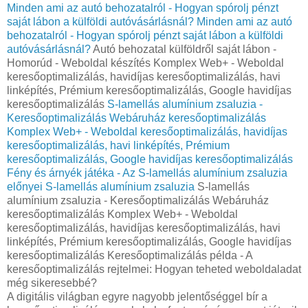
Minden ami az autó behozatalról - Hogyan spórolj pénzt
saját lábon a külföldi autóvásárlásnál?
Minden ami az autó
behozatalról - Hogyan spórolj pénzt saját lábon a külföldi
autóvásárlásnál?
Autó behozatal külföldről saját lábon -
Homorúd - Weboldal készítés Komplex Web+ - Weboldal
keresőoptimalizálás, havidíjas keresőoptimalizálás, havi
linképítés, Prémium keresőoptimalizálás, Google havidíjas
keresőoptimalizálás
S-lamellás alumínium zsaluzia -
Keresőoptimalizálás Webáruház keresőoptimalizálás
Komplex Web+ - Weboldal keresőoptimalizálás, havidíjas
keresőoptimalizálás, havi linképítés, Prémium
keresőoptimalizálás, Google havidíjas keresőoptimalizálás
Fény és árnyék játéka - Az S-lamellás alumínium zsaluzia
előnyei
S-lamellás alumínium zsaluzia
S-lamellás
alumínium zsaluzia - Keresőoptimalizálás Webáruház
keresőoptimalizálás Komplex Web+ - Weboldal
keresőoptimalizálás, havidíjas keresőoptimalizálás, havi
linképítés, Prémium keresőoptimalizálás, Google havidíjas
keresőoptimalizálás Keresőoptimalizálás példa - A
keresőoptimalizálás rejtelmei: Hogyan teheted weboldaladat
még sikeresebbé?
A digitális világban egyre nagyobb jelentőséggel bír a