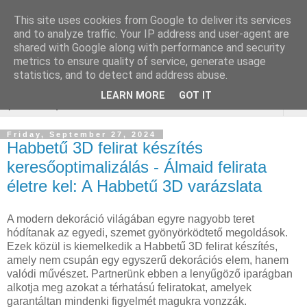
This site uses cookies from Google to deliver its services
Online marketing Bor
and to analyze traffic. Your IP address and user-agent are
shared with Google along with performance and security
webáruház
metrics to ensure quality of service, generate usage
statistics, and to detect and address abuse.
LEARN MORE
GOT IT
▼
Friday, September 27, 2024
Habbetű 3D felirat készítés
keresőoptimalizálás - Álmaid felirata
életre kel: A Habbetű 3D varázslata
A modern dekoráció világában egyre nagyobb teret
hódítanak az egyedi, szemet gyönyörködtető megoldások.
Ezek közül is kiemelkedik a Habbetű 3D felirat készítés,
amely nem csupán egy egyszerű dekorációs elem, hanem
valódi művészet. Partnerünk ebben a lenyűgöző iparágban
alkotja meg azokat a térhatású feliratokat, amelyek
garantáltan mindenki figyelmét magukra vonzzák.