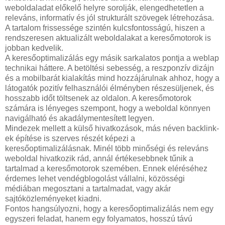
weboldaladat előkelő helyre sorolják, elengedhetetlen a
releváns, informatív és jól strukturált szövegek létrehozása.
A tartalom frissessége szintén kulcsfontosságú, hiszen a
rendszeresen aktualizált weboldalakat a keresőmotorok is
jobban kedvelik.
A keresőoptimalizálás egy másik sarkalatos pontja a weblap
technikai háttere. A betöltési sebesség, a reszponzív dizájn
és a mobilbarát kialakítás mind hozzájárulnak ahhoz, hogy a
látogatók pozitív felhasználói élményben részesüljenek, és
hosszabb időt töltsenek az oldalon. A keresőmotorok
számára is lényeges szempont, hogy a weboldal könnyen
navigálható és akadálymentesített legyen.
Mindezek mellett a külső hivatkozások, más néven backlink-
ek építése is szerves részét képezi a
keresőoptimalizálásnak. Minél több minőségi és releváns
weboldal hivatkozik rád, annál értékesebbnek tűnik a
tartalmad a keresőmotorok szemében. Ennek eléréséhez
érdemes lehet vendégblogolást vállalni, közösségi
médiában megosztani a tartalmadat, vagy akár
sajtóközleményeket kiadni.
Fontos hangsúlyozni, hogy a keresőoptimalizálás nem egy
egyszeri feladat, hanem egy folyamatos, hosszú távú