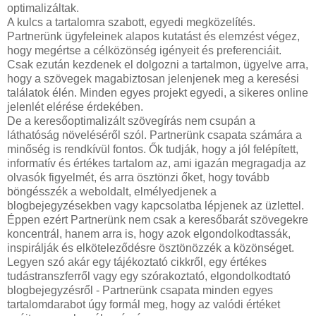
optimalizáltak.
A kulcs a tartalomra szabott, egyedi megközelítés.
Partnerünk ügyfeleinek alapos kutatást és elemzést végez,
hogy megértse a célközönség igényeit és preferenciáit.
Csak ezután kezdenek el dolgozni a tartalmon, ügyelve arra,
hogy a szövegek magabiztosan jelenjenek meg a keresési
találatok élén. Minden egyes projekt egyedi, a sikeres online
jelenlét elérése érdekében.
De a keresőoptimalizált szövegírás nem csupán a
láthatóság növeléséről szól. Partnerünk csapata számára a
minőség is rendkívül fontos. Ők tudják, hogy a jól felépített,
informatív és értékes tartalom az, ami igazán megragadja az
olvasók figyelmét, és arra ösztönzi őket, hogy tovább
böngésszék a weboldalt, elmélyedjenek a
blogbejegyzésekben vagy kapcsolatba lépjenek az üzlettel.
Éppen ezért Partnerünk nem csak a keresőbarát szövegekre
koncentrál, hanem arra is, hogy azok elgondolkodtassák,
inspirálják és elköteleződésre ösztönözzék a közönséget.
Legyen szó akár egy tájékoztató cikkről, egy értékes
tudástranszferről vagy egy szórakoztató, elgondolkodtató
blogbejegyzésről - Partnerünk csapata minden egyes
tartalomdarabot úgy formál meg, hogy az valódi értéket