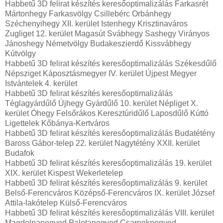
Habbetű 3D felirat készítés keresőoptimalizálás Farkasrét
Mártonhegy Farkasvölgy Csillebérc Orbánhegy
Széchenyihegy XII. kerület Istenhegy Krisztinaváros
Zugliget 12. kerület Magasút Svábhegy Sashegy Virányos
Jánoshegy Németvölgy Budakeszierdő Kissvábhegy
Kútvölgy
Habbetű 3D felirat készítés keresőoptimalizálás Székesdűlő
Népsziget Káposztásmegyer IV. kerület Újpest Megyer
Istvántelek 4. kerület
Habbetű 3D felirat készítés keresőoptimalizálás
Téglagyárdűlő Újhegy Gyárdűlő 10. kerület Népliget X.
kerület Óhegy Felsőrákos Keresztúridűlő Laposdűlő Kúttó
Ligettelek Kőbánya-Kertváros
Habbetű 3D felirat készítés keresőoptimalizálás Budatétény
Baross Gábor-telep 22. kerület Nagytétény XXII. kerület
Budafok
Habbetű 3D felirat készítés keresőoptimalizálás 19. kerület
XIX. kerület Kispest Wekerletelep
Habbetű 3D felirat készítés keresőoptimalizálás 9. kerület
Belső-Ferencváros Középső-Ferencváros IX. kerület József
Attila-lakótelep Külső-Ferencváros
Habbetű 3D felirat készítés keresőoptimalizálás VIII. kerület
Magdolnanegyed Palotanegyed Csarnoknegyed