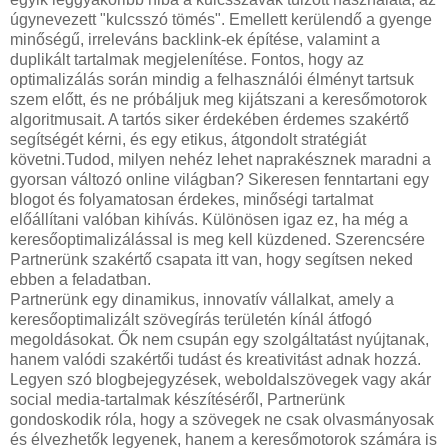
úgynevezett "kulcsszó tömés". Emellett kerülendő a gyenge
minőségű, irreleváns backlink-ek építése, valamint a
duplikált tartalmak megjelenítése. Fontos, hogy az
optimalizálás során mindig a felhasználói élményt tartsuk
szem előtt, és ne próbáljuk meg kijátszani a keresőmotorok
algoritmusait. A tartós siker érdekében érdemes szakértő
segítségét kérni, és egy etikus, átgondolt stratégiát
követni.Tudod, milyen nehéz lehet naprakésznek maradni a
gyorsan változó online világban? Sikeresen fenntartani egy
blogot és folyamatosan érdekes, minőségi tartalmat
előállítani valóban kihívás. Különösen igaz ez, ha még a
keresőoptimalizálással is meg kell küzdened. Szerencsére
Partnerünk szakértő csapata itt van, hogy segítsen neked
ebben a feladatban.
Partnerünk egy dinamikus, innovatív vállalkat, amely a
keresőoptimalizált szövegírás területén kínál átfogó
megoldásokat. Ők nem csupán egy szolgáltatást nyújtanak,
hanem valódi szakértői tudást és kreativitást adnak hozzá.
Legyen szó blogbejegyzések, weboldalszövegek vagy akár
social media-tartalmak készítéséről, Partnerünk
gondoskodik róla, hogy a szövegek ne csak olvasmányosak
és élvezhetők legyenek, hanem a keresőmotorok számára is