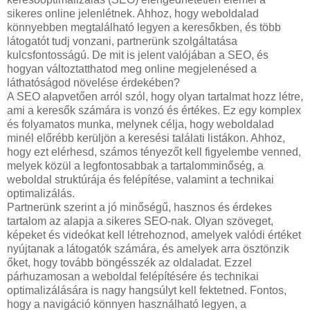
sikeres online jelenlétnek. Ahhoz, hogy weboldalad
könnyebben megtalálható legyen a keresőkben, és több
látogatót tudj vonzani, partnerünk szolgáltatása
kulcsfontosságú. De mit is jelent valójában a SEO, és
hogyan változtatthatod meg online megjelenésed a
láthatóságod növelése érdekében?
A SEO alapvetően arról szól, hogy olyan tartalmat hozz létre,
ami a keresők számára is vonzó és értékes. Ez egy komplex
és folyamatos munka, melynek célja, hogy weboldalad
minél előrébb kerüljön a keresési találati listákon. Ahhoz,
hogy ezt elérhesd, számos tényezőt kell figyelembe venned,
melyek közül a legfontosabbak a tartalomminőség, a
weboldal struktúrája és felépítése, valamint a technikai
optimalizálás.
Partnerünk szerint a jó minőségű, hasznos és érdekes
tartalom az alapja a sikeres SEO-nak. Olyan szöveget,
képeket és videókat kell létrehoznod, amelyek valódi értéket
nyújtanak a látogatók számára, és amelyek arra ösztönzik
őket, hogy tovább böngésszék az oldaladat. Ezzel
párhuzamosan a weboldal felépítésére és technikai
optimalizálására is nagy hangsúlyt kell fektetned. Fontos,
hogy a navigáció könnyen használható legyen, a