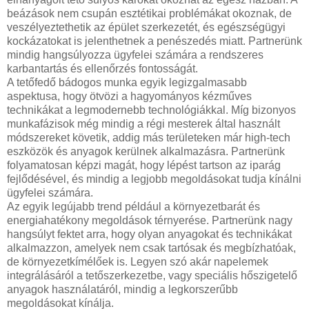
beázások nem csupán esztétikai problémákat okoznak, de
veszélyeztethetik az épület szerkezetét, és egészségügyi
kockázatokat is jelenthetnek a penészedés miatt. Partnerünk
mindig hangsúlyozza ügyfelei számára a rendszeres
karbantartás és ellenőrzés fontosságát.
A tetőfedő bádogos munka egyik legizgalmasabb
aspektusa, hogy ötvözi a hagyományos kézműves
technikákat a legmodernebb technológiákkal. Míg bizonyos
munkafázisok még mindig a régi mesterek által használt
módszereket követik, addig más területeken már high-tech
eszközök és anyagok kerülnek alkalmazásra. Partnerünk
folyamatosan képzi magát, hogy lépést tartson az iparág
fejlődésével, és mindig a legjobb megoldásokat tudja kínálni
ügyfelei számára.
Az egyik legújabb trend például a környezetbarát és
energiahatékony megoldások térnyerése. Partnerünk nagy
hangsúlyt fektet arra, hogy olyan anyagokat és technikákat
alkalmazzon, amelyek nem csak tartósak és megbízhatóak,
de környezetkímélőek is. Legyen szó akár napelemek
integrálásáról a tetőszerkezetbe, vagy speciális hőszigetelő
anyagok használatáról, mindig a legkorszerűbb
megoldásokat kínálja.