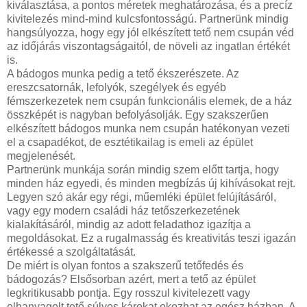
kiválasztása, a pontos méretek meghatározása, és a precíz
kivitelezés mind-mind kulcsfontosságú. Partnerünk mindig
hangsúlyozza, hogy egy jól elkészített tető nem csupán véd
az időjárás viszontagságaitól, de növeli az ingatlan értékét
is.
A bádogos munka pedig a tető ékszerészete. Az
ereszcsatornák, lefolyók, szegélyek és egyéb
fémszerkezetek nem csupán funkcionális elemek, de a ház
összképét is nagyban befolyásolják. Egy szakszerűen
elkészített bádogos munka nem csupán hatékonyan vezeti
el a csapadékot, de esztétikailag is emeli az épület
megjelenését.
Partnerünk munkája során mindig szem előtt tartja, hogy
minden ház egyedi, és minden megbízás új kihívásokat rejt.
Legyen szó akár egy régi, műemléki épület felújításáról,
vagy egy modern családi ház tetőszerkezetének
kialakításáról, mindig az adott feladathoz igazítja a
megoldásokat. Ez a rugalmasság és kreativitás teszi igazán
értékessé a szolgáltatását.
De miért is olyan fontos a szakszerű tetőfedés és
bádogozás? Elsősorban azért, mert a tető az épület
legkritikusabb pontja. Egy rosszul kivitelezett vagy
elhanyagolt tető súlyos károkat okozhat az egész házban. A