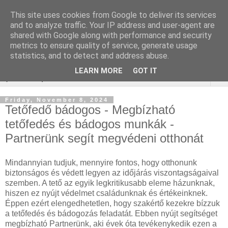
This site uses cookies from Google to deliver its services
Online marketing Bor
and to analyze traffic. Your IP address and user-agent are
shared with Google along with performance and security
webáruház
metrics to ensure quality of service, generate usage
statistics, and to detect and address abuse.
LEARN MORE
GOT IT
▼
Friday, November 8, 2024
Tetőfedő bádogos - Megbízható
tetőfedés és bádogos munkák -
Partnerünk segít megvédeni otthonát
Mindannyian tudjuk, mennyire fontos, hogy otthonunk
biztonságos és védett legyen az időjárás viszontagságaival
szemben. A tető az egyik legkritikusabb eleme házunknak,
hiszen ez nyújt védelmet családunknak és értékeinknek.
Éppen ezért elengedhetetlen, hogy szakértő kezekre bízzuk
a tetőfedés és bádogozás feladatát. Ebben nyújt segítséget
megbízható Partnerünk, aki évek óta tevékenykedik ezen a