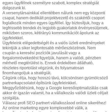
egyes ügyfélnek személyre szabott, komplex stratégiát
dolgozunk ki.
A versenytársainkkal ellentétben nálunk nem egy központi
csapat, hanem dedikált projektvezető és szakértői csoport
foglalkozik minden egyes ügyféllel. Így biztosítjuk, hogy a
legfrissebb trendek és legjobb gyakorlatok érvényesüljenek,
miközben szoros, kétirányú kommunikációt ápolunk az
ügyfelekkel.
Ügyfeleink elégedettségét és a valós üzleti eredményeket
tekintjük a siker legfontosabb mérőeszközének. Nem
csupán a keresési pozíciók javulását vagy a
forgalomnövekedést figyeljük, hanem a valódi, pénzben
mérhető megtérülést is. Ennek érdekében átlátható,
részletes riportolást végzünk, és folyamatosan
finomhangoljuk a stratégiát.
Cégünk célja, hogy hosszú távú, kölcsönösen gyümölcsöző
partnerkapcsolatot építsünk ügyfeleinkkel.
Meggyőződésünk, hogy a Google keresőoptimalizálás csak
akkor ér igazán valamit, ha a vállalkozás valódi üzleti céljait
szolgálja.
Válassz profi SEO partnert vállalkozásod online sikeréhez!
Az online marketing egyre komplexebbé válik, a