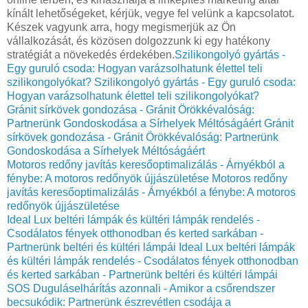
kínált lehetőségeket, kérjük, vegye fel velünk a kapcsolatot.
Készek vagyunk arra, hogy megismerjük az Ön
vállalkozását, és közösen dolgozzunk ki egy hatékony
stratégiát a növekedés érdekében.
Szilikongolyó gyártás -
Egy guruló csoda: Hogyan varázsolhatunk élettel teli
szilikongolyókat?
Szilikongolyó gyártás - Egy guruló csoda:
Hogyan varázsolhatunk élettel teli szilikongolyókat?
Gránit sírkövek gondozása - Gránit Örökkévalóság:
Partnerünk Gondoskodása a Sírhelyek Méltóságáért
Gránit
sírkövek gondozása - Gránit Örökkévalóság: Partnerünk
Gondoskodása a Sírhelyek Méltóságáért
Motoros redőny javítás keresőoptimalizálás - Árnyékból a
fénybe: A motoros redőnyök újjászületése
Motoros redőny
javítás keresőoptimalizálás - Árnyékból a fénybe: A motoros
redőnyök újjászületése
Ideal Lux beltéri lámpák és kültéri lámpák rendelés -
Csodálatos fények otthonodban és kerted sarkában -
Partnerünk beltéri és kültéri lámpái
Ideal Lux beltéri lámpák
és kültéri lámpák rendelés - Csodálatos fények otthonodban
és kerted sarkában - Partnerünk beltéri és kültéri lámpái
SOS Duguláselhárítás azonnali - Amikor a csőrendszer
becsukódik: Partnerünk észrevétlen csodája a