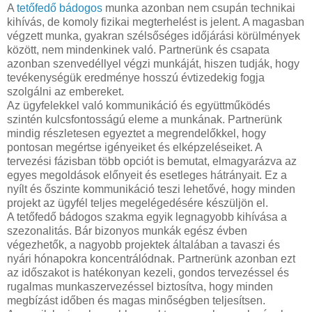
A
tetőfedő bádogos
munka azonban nem csupán technikai
kihívás, de komoly fizikai megterhelést is jelent. A magasban
végzett munka, gyakran szélsőséges időjárási körülmények
között, nem mindenkinek való. Partnerünk és csapata
azonban szenvedéllyel végzi munkáját, hiszen tudják, hogy
tevékenységük eredménye hosszú évtizedekig fogja
szolgálni az embereket.
Az ügyfelekkel való kommunikáció és együttműködés
szintén kulcsfontosságú eleme a munkának. Partnerünk
mindig részletesen egyeztet a megrendelőkkel, hogy
pontosan megértse igényeiket és elképzeléseiket. A
tervezési fázisban több opciót is bemutat, elmagyarázva az
egyes megoldások előnyeit és esetleges hátrányait. Ez a
nyílt és őszinte kommunikáció teszi lehetővé, hogy minden
projekt az ügyfél teljes megelégedésére készüljön el.
A tetőfedő bádogos szakma egyik legnagyobb kihívása a
szezonalitás. Bár bizonyos munkák egész évben
végezhetők, a nagyobb projektek általában a tavaszi és
nyári hónapokra koncentrálódnak. Partnerünk azonban ezt
az időszakot is hatékonyan kezeli, gondos tervezéssel és
rugalmas munkaszervezéssel biztosítva, hogy minden
megbízást időben és magas minőségben teljesítsen.