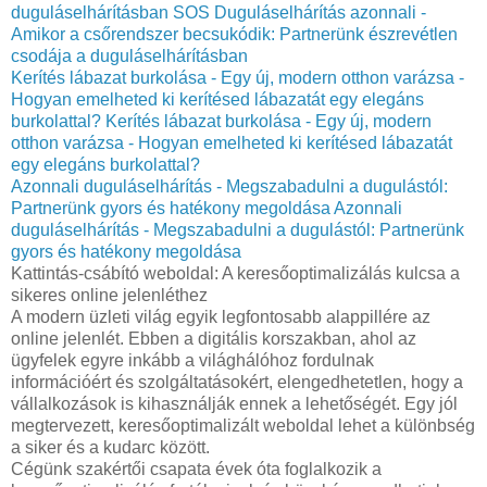
duguláselhárításban
SOS Duguláselhárítás azonnali -
Amikor a csőrendszer becsukódik: Partnerünk észrevétlen
csodája a duguláselhárításban
Kerítés lábazat burkolása - Egy új, modern otthon varázsa -
Hogyan emelheted ki kerítésed lábazatát egy elegáns
burkolattal?
Kerítés lábazat burkolása - Egy új, modern
otthon varázsa - Hogyan emelheted ki kerítésed lábazatát
egy elegáns burkolattal?
Azonnali duguláselhárítás - Megszabadulni a dugulástól:
Partnerünk gyors és hatékony megoldása
Azonnali
duguláselhárítás - Megszabadulni a dugulástól: Partnerünk
gyors és hatékony megoldása
Kattintás-csábító weboldal: A keresőoptimalizálás kulcsa a
sikeres online jelenléthez
A modern üzleti világ egyik legfontosabb alappillére az
online jelenlét. Ebben a digitális korszakban, ahol az
ügyfelek egyre inkább a világhálóhoz fordulnak
információért és szolgáltatásokért, elengedhetetlen, hogy a
vállalkozások is kihasználják ennek a lehetőségét. Egy jól
megtervezett, keresőoptimalizált weboldal lehet a különbség
a siker és a kudarc között.
Cégünk szakértői csapata évek óta foglalkozik a