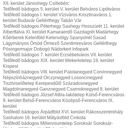
XII. kerület Jánoshegy Csillebérc
Tetőfedő bádogos 5. kerület V. kerület Belváros Lipótváros
Tetőfedő bádogos I. kerület Víziváros Krisztinaváros 1.
kerület Budavár Gellérthegy Tabán Vár
Tetőfedő bádogos Péterhegy Sashegy Hosszúrét 11. kerület
Albertfalva XI. kerület Kamaraerdő Gazdagrét Madárhegy
Kőérberek Kelenföld Kelenvölgy Spanyolrét Sasad
Lágymányos Örsöd Őrmező Szentimreváros Gellérthegy
Pösingermajor Dobogó Nádorkert Infopark
Tetőfedő bádogos 7. kerület Erzsébetváros VII. kerület
Tetőfedő bádogos XIX. kerület Wekerletelep 19. kerület
Kispest
Tetőfedő bádogos VIII. kerület Palotanegyed Corvinnegyed
Népszínháznegyed Orczynegyed Losoncinegyed
Tisztviselőtelep Kerepesdűlő Századosnegyed
Magdolnanegyed Ganznegyed Csarnoknegyed 8. kerület
Tetőfedő bádogos József Attila-lakótelep Külső-Ferencváros
9. kerület Belső-Ferencváros Középső-Ferencváros IX.
kerület
Tetőfedő bádogos Árpádföld XVI. kerület Rákosszentmihály
Sashalom 16. kerület Mátyásföld Cinkota
Tetőfedő bádogos Millenniumtelep Soroksár Soroksár-