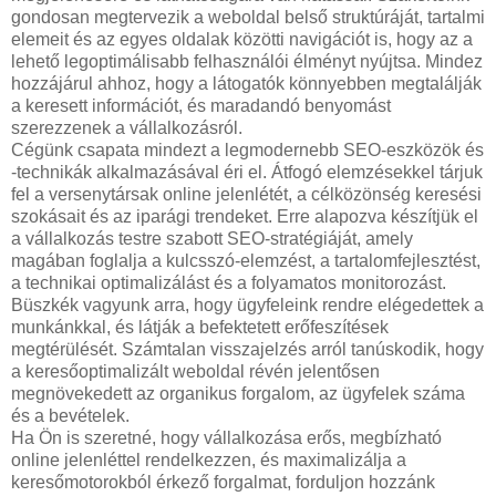
gondosan megtervezik a weboldal belső struktúráját, tartalmi
elemeit és az egyes oldalak közötti navigációt is, hogy az a
lehető legoptimálisabb felhasználói élményt nyújtsa. Mindez
hozzájárul ahhoz, hogy a látogatók könnyebben megtalálják
a keresett információt, és maradandó benyomást
szerezzenek a vállalkozásról.
Cégünk csapata mindezt a legmodernebb SEO-eszközök és
-technikák alkalmazásával éri el. Átfogó elemzésekkel tárjuk
fel a versenytársak online jelenlétét, a célközönség keresési
szokásait és az iparági trendeket. Erre alapozva készítjük el
a vállalkozás testre szabott SEO-stratégiáját, amely
magában foglalja a kulcsszó-elemzést, a tartalomfejlesztést,
a technikai optimalizálást és a folyamatos monitorozást.
Büszkék vagyunk arra, hogy ügyfeleink rendre elégedettek a
munkánkkal, és látják a befektetett erőfeszítések
megtérülését. Számtalan visszajelzés arról tanúskodik, hogy
a keresőoptimalizált weboldal révén jelentősen
megnövekedett az organikus forgalom, az ügyfelek száma
és a bevételek.
Ha Ön is szeretné, hogy vállalkozása erős, megbízható
online jelenléttel rendelkezzen, és maximalizálja a
keresőmotorokból érkező forgalmat, forduljon hozzánk