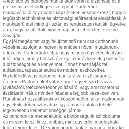
A tetőfedő és bádogos munkálatok során a biztonság és a
precizitás az elsődleges szempont. Partnerünk
munkavállalói folyamatos képzéseken vesznek részt, hogy a
legújabb technikákat és biztonsági előírásokat elsajátítsák. A
munkaterületet mindig tisztán és rendezetten tartják, ügyelve
arra, hogy az ott élők mindennapjait a lehető legkevésbé
zavarják.
Egy jól megépített vagy felújított tető nem csak otthonunk
védelmét szolgálja, hanem jelentősen növeli ingatlanunk
értékét is. Partnerünk célja, hogy minden ügyfelének olyan
tetőt adjon, amely hosszú évekig, akár évtizedekig biztosítja
a biztonságot és a kényelmet. Ehhez használják fel
tudásukat, tapasztalatukat és modern eszközeiket.
Ha tetőfedő vagy bádogos munkára van szükségünk,
érdemes Partnerünket választani. Legyen szó beázás
javításáról, tetőcsere lebonyolításáról vagy ereszcsatorna
tisztításról, náluk minden feladat a legjobb kezekben van.
Rugalmas hozzáállásuknak köszönhetően alkalmazkodnak
ügyfeleik időbeosztásához, így a munkálatok a lehető
legkevesebb kellemetlenséggel járnak.
Az otthonunk a menedékünk, a biztonságunk szimbóluma,
és mi sem fejezi ki ezt jobban, mint egy erős, megbízható
tető a fejünk felett. De vajon gondoltunk-e már arra, hogy kik