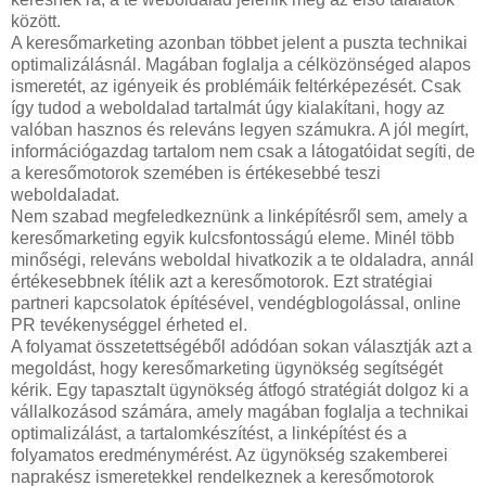
között.
A keresőmarketing azonban többet jelent a puszta technikai
optimalizálásnál. Magában foglalja a célközönséged alapos
ismeretét, az igényeik és problémáik feltérképezését. Csak
így tudod a weboldalad tartalmát úgy kialakítani, hogy az
valóban hasznos és releváns legyen számukra. A jól megírt,
információgazdag tartalom nem csak a látogatóidat segíti, de
a keresőmotorok szemében is értékesebbé teszi
weboldaladat.
Nem szabad megfeledkeznünk a linképítésről sem, amely a
keresőmarketing egyik kulcsfontosságú eleme. Minél több
minőségi, releváns weboldal hivatkozik a te oldaladra, annál
értékesebbnek ítélik azt a keresőmotorok. Ezt stratégiai
partneri kapcsolatok építésével, vendégblogolással, online
PR tevékenységgel érheted el.
A folyamat összetettségéből adódóan sokan választják azt a
megoldást, hogy keresőmarketing ügynökség segítségét
kérik. Egy tapasztalt ügynökség átfogó stratégiát dolgoz ki a
vállalkozásod számára, amely magában foglalja a technikai
optimalizálást, a tartalomkészítést, a linképítést és a
folyamatos eredménymérést. Az ügynökség szakemberei
naprakész ismeretekkel rendelkeznek a keresőmotorok