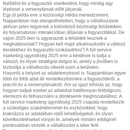
fejlődést és a fogyasztói viselkedést, hogy mindig egy
lépéssel a versenytársak előtt járjanak.
Egy jó példa erre a közösségi média menedzsment.
Napjainkban már elengedhetetlen, hogy a vállalkozások
aktívan jelen legyenek a különböző közösségi felületeken,
és folyamatosan interakcióban álljanak a fogyasztókkal. De
vajon 2025-ben is ugyanazok a felületek lesznek a
meghatározóak? Hogyan kell majd alkalmazkodni a változó
trendekhez és fogyasztói szokásokhoz? A full service
marketing ügynökség 2025 erre a kérdésre is tudja a
választ, és olyan stratégiát dolgoz ki, amely a jövőben is
biztosítja a vállalkozás sikerét ezen a területen.
Hasonló a helyzet az adatelemzéssel is. Napjainkban egyre
több és több adat áll rendelkezésünkre a fogyasztókról, a
piacról és a versenytársakról. Ám az igazi kihívás az, hogy
hogyan tudjuk ezeket az adatokat hatékonyan feldolgozni,
elemezni és felhasználni a döntéseink meghozatalához. A
full service marketing ügynökség 2025 csapata rendelkezik
a szükséges szakértelemmel és eszközökkel, hogy
kiaknázza az adatokban rejlő lehetőségeket, és olyan
következtetéseket vonjon le, amelyek minden eddiginél
pontosabban vezetik a vállalkozást a siker felé.