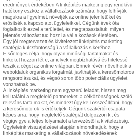
eredmények érdekében.A linképítés marketing egy rendkívül
hatékony eszköz a vállalkozások számára, hogy felhívják
magukra a figyelmet, növeljék az online jelenlétüket és
erősítsék a kapcsolatot ügyfeleikkel. Cégünk évek óta
foglalkozik ezzel a területtel, és megtapasztaltuk, milyen
jelentős változást tud hozni a vállalkozások életében.
Egy jól megtervezett és kivitelezett linképítés marketing
stratégia kulcsfontosságú a vállalkozás sikeréhez.
Elsődleges célja, hogy olyan minőségi tartalmakat és
linkeket hozzon létre, amelyek megbízhatóvá és hitelessé
teszik a céget az online világban. Ennek révén növelhetik a
weboldaluk organikus forgalmát, javíthatják a keresőmotoros
rangsorolásukat, és végső soron több potenciális ügyfelet
vonzhatnak be.
A linképítés marketing nem egyszerű feladat, hiszen meg
kell találni a megfelelő partnereket, a célközönségnek szóló
releváns tartalmakat, és mindezt úgy kell összeállítani, hogy
a keresőmotorok is értékeljék. Cégünk szakértői csapata
képes arra, hogy megfelelő stratégiát dolgozzon ki, és
végigvigye a teljes folyamatot a tervezéstől a kivitelezésig.
Ügyfeleink visszajelzései alapján elmondhatjuk, hogy a
linképítés marketing a vállalkozások növekedésének