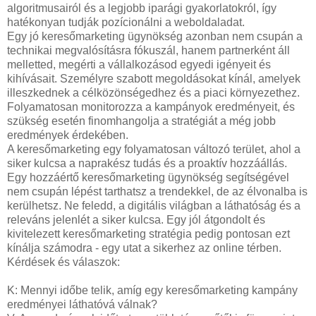
algoritmusairól és a legjobb iparági gyakorlatokról, így
hatékonyan tudják pozícionálni a weboldaladat.
Egy jó keresőmarketing ügynökség azonban nem csupán a
technikai megvalósításra fókuszál, hanem partnerként áll
melletted, megérti a vállalkozásod egyedi igényeit és
kihívásait. Személyre szabott megoldásokat kínál, amelyek
illeszkednek a célközönségedhez és a piaci környezethez.
Folyamatosan monitorozza a kampányok eredményeit, és
szükség esetén finomhangolja a stratégiát a még jobb
eredmények érdekében.
A keresőmarketing egy folyamatosan változó terület, ahol a
siker kulcsa a naprakész tudás és a proaktív hozzáállás.
Egy hozzáértő keresőmarketing ügynökség segítségével
nem csupán lépést tarthatsz a trendekkel, de az élvonalba is
kerülhetsz. Ne feledd, a digitális világban a láthatóság és a
releváns jelenlét a siker kulcsa. Egy jól átgondolt és
kivitelezett keresőmarketing stratégia pedig pontosan ezt
kínálja számodra - egy utat a sikerhez az online térben.
Kérdések és válaszok:
K: Mennyi időbe telik, amíg egy keresőmarketing kampány
eredményei láthatóvá válnak?