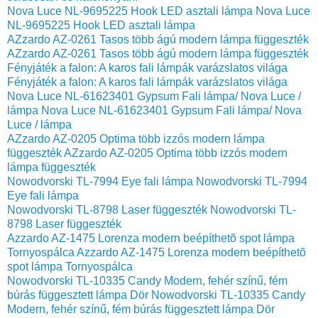
Nova Luce NL-9695225 Hook LED asztali lámpa
Nova Luce
NL-9695225 Hook LED asztali lámpa
AZzardo AZ-0261 Tasos több ágú modern lámpa függeszték
AZzardo AZ-0261 Tasos több ágú modern lámpa függeszték
Fényjáték a falon: A karos fali lámpák varázslatos világa
Fényjáték a falon: A karos fali lámpák varázslatos világa
Nova Luce NL-61623401 Gypsum Fali lámpa/ Nova Luce /
lámpa
Nova Luce NL-61623401 Gypsum Fali lámpa/ Nova
Luce / lámpa
AZzardo AZ-0205 Optima több izzós modern lámpa
függeszték
AZzardo AZ-0205 Optima több izzós modern
lámpa függeszték
Nowodvorski TL-7994 Eye fali lámpa
Nowodvorski TL-7994
Eye fali lámpa
Nowodvorski TL-8798 Laser függeszték
Nowodvorski TL-
8798 Laser függeszték
Azzardo AZ-1475 Lorenza modern beépíthetõ spot lámpa
Tornyospálca
Azzardo AZ-1475 Lorenza modern beépíthetõ
spot lámpa Tornyospálca
Nowodvorski TL-10335 Candy Modern, fehér színű, fém
búrás függesztett lámpa Dör
Nowodvorski TL-10335 Candy
Modern, fehér színű, fém búrás függesztett lámpa Dör