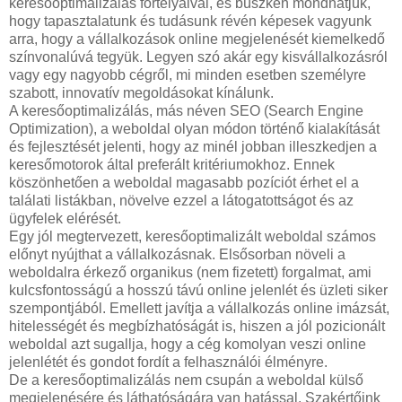
keresőoptimalizálás fortélyaival, és büszkén mondhatjuk,
hogy tapasztalatunk és tudásunk révén képesek vagyunk
arra, hogy a vállalkozások online megjelenését kiemelkedő
színvonalúvá tegyük. Legyen szó akár egy kisvállalkozásról
vagy egy nagyobb cégről, mi minden esetben személyre
szabott, innovatív megoldásokat kínálunk.
A keresőoptimalizálás, más néven SEO (Search Engine
Optimization), a weboldal olyan módon történő kialakítását
és fejlesztését jelenti, hogy az minél jobban illeszkedjen a
keresőmotorok által preferált kritériumokhoz. Ennek
köszönhetően a weboldal magasabb pozíciót érhet el a
találati listákban, növelve ezzel a látogatottságot és az
ügyfelek elérését.
Egy jól megtervezett, keresőoptimalizált weboldal számos
előnyt nyújthat a vállalkozásnak. Elsősorban növeli a
weboldalra érkező organikus (nem fizetett) forgalmat, ami
kulcsfontosságú a hosszú távú online jelenlét és üzleti siker
szempontjából. Emellett javítja a vállalkozás online imázsát,
hitelességét és megbízhatóságát is, hiszen a jól pozicionált
weboldal azt sugallja, hogy a cég komolyan veszi online
jelenlétét és gondot fordít a felhasználói élményre.
De a keresőoptimalizálás nem csupán a weboldal külső
megjelenésére és láthatóságára van hatással. Szakértőink