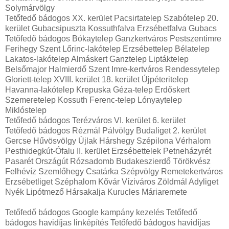
Solymárvölgy
Tetőfedő bádogos XX. kerület Pacsirtatelep Szabótelep 20.
kerület Gubacsipuszta Kossuthfalva Erzsébetfalva Gubacs
Tetőfedő bádogos Bókaytelep Ganzkertváros Pestszentimre
Ferihegy Szent Lőrinc-lakótelep Erzsébettelep Bélatelep
Lakatos-lakótelep Almáskert Ganztelep Liptáktelep
Belsőmajor Halmierdő Szent Imre-kertváros Rendessytelep
Gloriett-telep XVIII. kerület 18. kerület Újpéteritelep
Havanna-lakótelep Krepuska Géza-telep Erdőskert
Szemeretelep Kossuth Ferenc-telep Lónyaytelep
Miklóstelep
Tetőfedő bádogos Terézváros VI. kerület 6. kerület
Tetőfedő bádogos Rézmál Pálvölgy Budaliget 2. kerület
Gercse Hűvösvölgy Újlak Hárshegy Szépilona Vérhalom
Pesthidegkút-Ófalu II. kerület Erzsébettelek Petneházyrét
Pasarét Országút Rózsadomb Budakeszierdő Törökvész
Felhévíz Szemlőhegy Csatárka Szépvölgy Remetekertváros
Erzsébetliget Széphalom Kővár Víziváros Zöldmál Adyliget
Nyék Lipótmező Hársakalja Kurucles Máriaremete
Tetőfedő bádogos Google kampány kezelés Tetőfedő
bádogos havidíjas linképítés Tetőfedő bádogos havidíjas