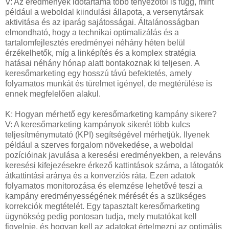
V: Az eredmények időtartama több tényezőtől is függ, mint
például a weboldal kiindulási állapota, a versenytársak
aktivitása és az iparág sajátosságai. Általánosságban
elmondható, hogy a technikai optimalizálás és a
tartalomfejlesztés eredményei néhány héten belül
érzékelhetők, míg a linképítés és a komplex stratégia
hatásai néhány hónap alatt bontakoznak ki teljesen. A
keresőmarketing egy hosszú távú befektetés, amely
folyamatos munkát és türelmet igényel, de megtérülése is
ennek megfelelően alakul.
K: Hogyan mérhető egy keresőmarketing kampány sikere?
V: A keresőmarketing kampányok sikerét több kulcs
teljesítménymutató (KPI) segítségével mérhetjük. Ilyenek
például a szerves forgalom növekedése, a weboldal
pozícióinak javulása a keresési eredményekben, a releváns
keresési kifejezésekre érkező kattintások száma, a látogatók
átkattintási aránya és a konverziós ráta. Ezen adatok
folyamatos monitorozása és elemzése lehetővé teszi a
kampány eredményességének mérését és a szükséges
korrekciók megtételét. Egy tapasztalt keresőmarketing
ügynökség pedig pontosan tudja, mely mutatókat kell
figyelnie, és hogyan kell az adatokat értelmezni az optimális