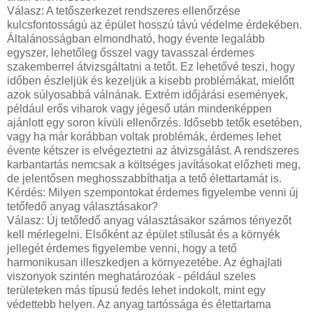
Válasz: A tetőszerkezet rendszeres ellenőrzése
kulcsfontosságú az épület hosszú távú védelme érdekében.
Általánosságban elmondható, hogy évente legalább
egyszer, lehetőleg ősszel vagy tavasszal érdemes
szakemberrel átvizsgáltatni a tetőt. Ez lehetővé teszi, hogy
időben észleljük és kezeljük a kisebb problémákat, mielőtt
azok súlyosabbá válnának. Extrém időjárási események,
például erős viharok vagy jégeső után mindenképpen
ajánlott egy soron kívüli ellenőrzés. Idősebb tetők esetében,
vagy ha már korábban voltak problémák, érdemes lehet
évente kétszer is elvégeztetni az átvizsgálást. A rendszeres
karbantartás nemcsak a költséges javításokat előzheti meg,
de jelentősen meghosszabbíthatja a tető élettartamát is.
Kérdés: Milyen szempontokat érdemes figyelembe venni új
tetőfedő anyag választásakor?
Válasz: Új tetőfedő anyag választásakor számos tényezőt
kell mérlegelni. Elsőként az épület stílusát és a környék
jellegét érdemes figyelembe venni, hogy a tető
harmonikusan illeszkedjen a környezetébe. Az éghajlati
viszonyok szintén meghatározóak - például szeles
területeken más típusú fedés lehet indokolt, mint egy
védettebb helyen. Az anyag tartóssága és élettartama