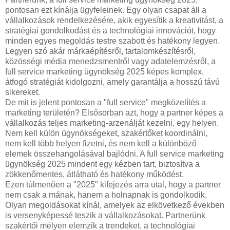
pontosan ezt kínálja ügyfeleinek. Egy olyan csapat áll a
vállalkozások rendelkezésére, akik egyesítik a kreativitást, a
stratégiai gondolkodást és a technológiai innovációt, hogy
minden egyes megoldás testre szabott és hatékony legyen.
Legyen szó akár márkaépítésről, tartalomkészítésről,
közösségi média menedzsmentről vagy adatelemzésről, a
full service marketing ügynökség 2025 képes komplex,
átfogó stratégiát kidolgozni, amely garantálja a hosszú távú
sikereket.
De mit is jelent pontosan a "full service" megközelítés a
marketing területén? Elsősorban azt, hogy a partner képes a
vállalkozás teljes marketing-arzenálját kezelni, egy helyen.
Nem kell külön ügynökségeket, szakértőket koordinálni,
nem kell több helyen fizetni, és nem kell a különböző
elemek összehangolásával bajlódni. A full service marketing
ügynökség 2025 mindent egy kézben tart, biztosítva a
zökkenőmentes, átlátható és hatékony működést.
Ezen túlmenően a "2025" kifejezés arra utal, hogy a partner
nem csak a mának, hanem a holnapnak is gondolkodik.
Olyan megoldásokat kínál, amelyek az elkövetkező években
is versenyképessé teszik a vállalkozásokat. Partnerünk
szakértői mélyen elemzik a trendeket, a technológiai