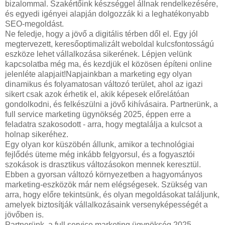
bizalommal. Szakértőink készséggel állnak rendelkezésére,
és egyedi igényei alapján dolgozzák ki a leghatékonyabb
SEO-megoldást.
Ne feledje, hogy a jövő a digitális térben dől el. Egy jól
megtervezett, keresőoptimalizált weboldal kulcsfontosságú
eszköze lehet vállalkozása sikerének. Lépjen velünk
kapcsolatba még ma, és kezdjük el közösen építeni online
jelenléte alapjait!Napjainkban a marketing egy olyan
dinamikus és folyamatosan változó terület, ahol az igazi
sikert csak azok érhetik el, akik képesek előrelátóan
gondolkodni, és felkészülni a jövő kihívásaira. Partnerünk, a
full service marketing ügynökség 2025, éppen erre a
feladatra szakosodott - arra, hogy megtalálja a kulcsot a
holnap sikeréhez.
Egy olyan kor küszöbén állunk, amikor a technológiai
fejlődés üteme még inkább felgyorsul, és a fogyasztói
szokások is drasztikus változásokon mennek keresztül.
Ebben a gyorsan változó környezetben a hagyományos
marketing-eszközök már nem elégségesek. Szükség van
arra, hogy előre tekintsünk, és olyan megoldásokat találjunk,
amelyek biztosítják vállalkozásaink versenyképességét a
jövőben is.
Partnerünk, a full service marketing ügynökség 2025,