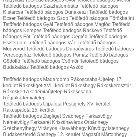
Tetőfedő bádogos Százhalombatta Tetőfedő bádogos
Kistarcsa Tetőfedő bádogos Dunakeszi Tetőfedő bádogos
Ecser Tetőfedő bádogos Szob Tetőfedő bádogos Törökbálint
Tetőfedő bádogos Gyál Tetőfedő bádogos Maglód Tetőfedő
bádogos Kerepes Tetőfedő bádogos Ráckeve Tetőfedő
bádogos Fót Tetőfedő bádogos Cegléd Tetőfedő bádogos
Esztergom Tetőfedő bádogos Vác Tetőfedő bádogos
Mogyoród Tetőfedő bádogos Dunaújváros Tetőfedő bádogos
Veresegyház Tetőfedő bádogos Pomáz Tetőfedő bádogos
Gödöllő Tetőfedő bádogos Csömör Tetőfedő bádogos
Budakalász Tetőfedő bádogos Aszód
Tetőfedő bádogos Madárdomb Rákoscsaba-Újtelep 17.
kerület Rákosliget XVII. kerület Rákoshegy Rákoskeresztúr
Rákoskert Akadémiaújtelep Rákoscsaba
Régiakadémiatelep
Tetőfedő bádogos Újpalota Pestújhely XV. kerület
Rákospalota 15. kerület
Tetőfedő bádogos Zugliget Svábhegy Farkasvölgy
Németvölgy Farkasrét Krisztinaváros Orbánhegy
Széchenyihegy Virányos Kissvábhegy Kútvölgy Istenhegy
Budakeszierdő Sashegy 12. kerület Magasút Mártonhegy