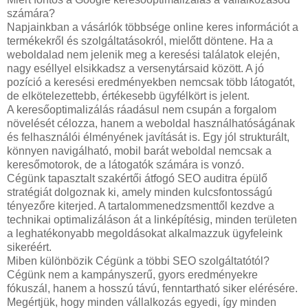
számára?
Napjainkban a vásárlók többsége online keres információt a
termékekről és szolgáltatásokról, mielőtt döntene. Ha a
weboldalad nem jelenik meg a keresési találatok elején,
nagy eséllyel elsikkadsz a versenytársaid között. A jó
pozíció a keresési eredményekben nemcsak több látogatót,
de elkötelezettebb, értékesebb ügyfélkört is jelent.
A keresőoptimalizálás ráadásul nem csupán a forgalom
növelését célozza, hanem a weboldal használhatóságának
és felhasználói élményének javítását is. Egy jól strukturált,
könnyen navigálható, mobil barát weboldal nemcsak a
keresőmotorok, de a látogatók számára is vonzó.
Cégünk tapasztalt szakértői átfogó SEO auditra épülő
stratégiát dolgoznak ki, amely minden kulcsfontosságú
tényezőre kiterjed. A tartalommenedzsmenttől kezdve a
technikai optimalizáláson át a linképítésig, minden területen
a leghatékonyabb megoldásokat alkalmazzuk ügyfeleink
sikeréért.
Miben különbözik Cégünk a többi SEO szolgáltatótól?
Cégünk nem a kampányszerű, gyors eredményekre
fókuszál, hanem a hosszú távú, fenntartható siker elérésére.
Megértjük, hogy minden vállalkozás egyedi, így minden