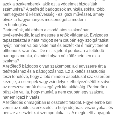
azok a szakemberek, akik ezt a védelmet biztosítják
számunkra? A tetőfedő bádogosok munkája sokkal több,
mint egyszerű kézművesség - ez igazi művészet, amely
ötvözi a hagyományos mesterséget a modern
technológiával.
Partnerünk, aki ebben a csodálatos szakmában
tevékenykedik, igazi mestere a tetők világának. Évtizedes
tapasztalattal a háta mögött nem csupán egy szolgáltatást
nyújt, hanem valódi védelmet és esztétikai élményt teremt
otthonunk számára. De mit is jelent pontosan a tetőfedő
bádogos munka, és miért olyan nélkülözhetetlen ez a
szakma?
A tetőfedő bádogos olyan szakember, aki egyszerre ért a
tetőfedéshez és a bádogozáshoz. Ez a kettős szaktudás
teszi lehetővé, hogy a tető minden aspektusát szakszerűen
kezelje, a cserepek vagy zsindelyek elhelyezésétől kezdve
az ereszcsatornák és szegélyek kialakításáig. Partnerünk
büszkén vallja, hogy munkája nem csupán egy szakma,
hanem igazi hivatás.
A tetőfedés önmagában is összetett feladat. Figyelembe kell
venni az épület szerkezetét, a helyi időjárási viszonyokat, és
persze az esztétikai szempontokat is. A megfelelő anyagok