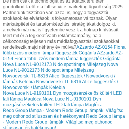
De nem csak a technológia és az adatok területén
gondolkodik előre a full service marketing ügynökség 2025.
Partnerünk tisztában van azzal is, hogy a fogyasztói
szokások és elvárások is folyamatosan változnak. Olyan
márkaépítési és tartalomkészítési stratégiákat dolgoz ki,
amelyek már ma is figyelembe veszik a holnap kihívásait.
Mert mit ér a legkreatívabb reklámkampány, ha a
célközönség teljesen más médiafogyasztási szokásokkal
rendelkezik majd néhány év múlva?
AZzardo AZ-0154 Fiona
több izzós modern lámpa függeszték Gógánfa
AZzardo AZ-
0154 Fiona több izzós modern lámpa függeszték Gógánfa
Nova Luce NL-9012173 Nido spotlámpa Milejszeg
Nova
Luce NL-9012173 Nido spotlámpa Milejszeg
Nowodvorski TL-6816 Alice függeszték / Nowodvorski /
lámpák Kelebia
Nowodvorski TL-6816 Alice függeszték /
Nowodvorski / lámpák Kelebia
Nova Luce NL-9190101 Dyn mozgásérzékelõs kültéri LED
fali lámpa Maglóca
Nova Luce NL-9190101 Dyn
mozgásérzékelõs kültéri LED fali lámpa Maglóca
Redo Group lámpa - Modern Redo Group lámpák: Világítsd
meg otthonod stílusosan és hatékonyan!
Redo Group lámpa
- Modern Redo Group lámpák: Világítsd meg otthonod
stílusosan és hatékonyan!