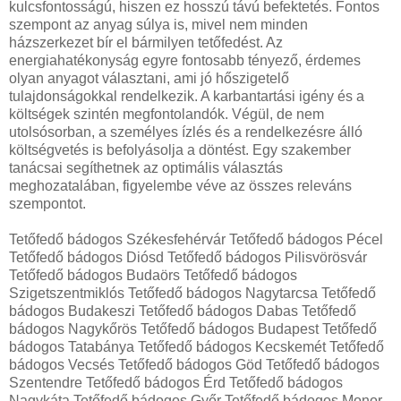
kulcsfontosságú, hiszen ez hosszú távú befektetés. Fontos
szempont az anyag súlya is, mivel nem minden
házszerkezet bír el bármilyen tetőfedést. Az
energiahatékonyság egyre fontosabb tényező, érdemes
olyan anyagot választani, ami jó hőszigetelő
tulajdonságokkal rendelkezik. A karbantartási igény és a
költségek szintén megfontolandók. Végül, de nem
utolsósorban, a személyes ízlés és a rendelkezésre álló
költségvetés is befolyásolja a döntést. Egy szakember
tanácsai segíthetnek az optimális választás
meghozatalában, figyelembe véve az összes releváns
szempontot.
Tetőfedő bádogos Székesfehérvár Tetőfedő bádogos Pécel
Tetőfedő bádogos Diósd Tetőfedő bádogos Pilisvörösvár
Tetőfedő bádogos Budaörs Tetőfedő bádogos
Szigetszentmiklós Tetőfedő bádogos Nagytarcsa Tetőfedő
bádogos Budakeszi Tetőfedő bádogos Dabas Tetőfedő
bádogos Nagykőrös Tetőfedő bádogos Budapest Tetőfedő
bádogos Tatabánya Tetőfedő bádogos Kecskemét Tetőfedő
bádogos Vecsés Tetőfedő bádogos Göd Tetőfedő bádogos
Szentendre Tetőfedő bádogos Érd Tetőfedő bádogos
Nagykáta Tetőfedő bádogos Győr Tetőfedő bádogos Monor