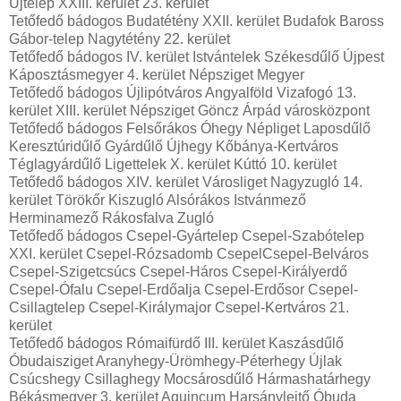
Újtelep XXIII. kerület 23. kerület
Tetőfedő bádogos Budatétény XXII. kerület Budafok Baross
Gábor-telep Nagytétény 22. kerület
Tetőfedő bádogos IV. kerület Istvántelek Székesdűlő Újpest
Káposztásmegyer 4. kerület Népsziget Megyer
Tetőfedő bádogos Újlipótváros Angyalföld Vizafogó 13.
kerület XIII. kerület Népsziget Göncz Árpád városközpont
Tetőfedő bádogos Felsőrákos Óhegy Népliget Laposdűlő
Keresztúridűlő Gyárdűlő Újhegy Kőbánya-Kertváros
Téglagyárdűlő Ligettelek X. kerület Kúttó 10. kerület
Tetőfedő bádogos XIV. kerület Városliget Nagyzugló 14.
kerület Törökőr Kiszugló Alsórákos Istvánmező
Herminamező Rákosfalva Zugló
Tetőfedő bádogos Csepel-Gyártelep Csepel-Szabótelep
XXI. kerület Csepel-Rózsadomb CsepelCsepel-Belváros
Csepel-Szigetcsúcs Csepel-Háros Csepel-Királyerdő
Csepel-Ófalu Csepel-Erdőalja Csepel-Erdősor Csepel-
Csillagtelep Csepel-Királymajor Csepel-Kertváros 21.
kerület
Tetőfedő bádogos Rómaifürdő III. kerület Kaszásdűlő
Óbudaisziget Aranyhegy-Ürömhegy-Péterhegy Újlak
Csúcshegy Csillaghegy Mocsárosdűlő Hármashatárhegy
Békásmegyer 3. kerület Aquincum Harsánylejtő Óbuda