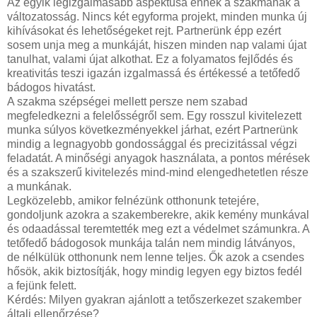
Az egyik legizgalmasabb aspektusa ennek a szakmának a
változatosság. Nincs két egyforma projekt, minden munka új
kihívásokat és lehetőségeket rejt. Partnerünk épp ezért
sosem unja meg a munkáját, hiszen minden nap valami újat
tanulhat, valami újat alkothat. Ez a folyamatos fejlődés és
kreativitás teszi igazán izgalmassá és értékessé a tetőfedő
bádogos hivatást.
A szakma szépségei mellett persze nem szabad
megfeledkezni a felelősségről sem. Egy rosszul kivitelezett
munka súlyos következményekkel járhat, ezért Partnerünk
mindig a legnagyobb gondossággal és precizitással végzi
feladatát. A minőségi anyagok használata, a pontos mérések
és a szakszerű kivitelezés mind-mind elengedhetetlen része
a munkának.
Legközelebb, amikor felnézünk otthonunk tetejére,
gondoljunk azokra a szakemberekre, akik kemény munkával
és odaadással teremtették meg ezt a védelmet számunkra. A
tetőfedő bádogosok munkája talán nem mindig látványos,
de nélkülük otthonunk nem lenne teljes. Ők azok a csendes
hősök, akik biztosítják, hogy mindig legyen egy biztos fedél
a fejünk felett.
Kérdés: Milyen gyakran ajánlott a tetőszerkezet szakember
általi ellenőrzése?