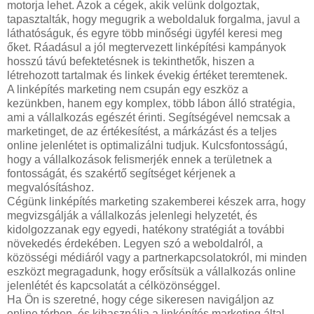
motorja lehet. Azok a cégek, akik velünk dolgoztak,
tapasztalták, hogy megugrik a weboldaluk forgalma, javul a
láthatóságuk, és egyre több minőségi ügyfél keresi meg
őket. Ráadásul a jól megtervezett linképítési kampányok
hosszú távú befektetésnek is tekinthetők, hiszen a
létrehozott tartalmak és linkek évekig értéket teremtenek.
A linképítés marketing nem csupán egy eszköz a
kezünkben, hanem egy komplex, több lábon álló stratégia,
ami a vállalkozás egészét érinti. Segítségével nemcsak a
marketinget, de az értékesítést, a márkázást és a teljes
online jelenlétet is optimalizálni tudjuk. Kulcsfontosságú,
hogy a vállalkozások felismerjék ennek a területnek a
fontosságát, és szakértő segítséget kérjenek a
megvalósításhoz.
Cégünk linképítés marketing szakemberei készek arra, hogy
megvizsgálják a vállalkozás jelenlegi helyzetét, és
kidolgozzanak egy egyedi, hatékony stratégiát a további
növekedés érdekében. Legyen szó a weboldalról, a
közösségi médiáról vagy a partnerkapcsolatokról, mi minden
eszközt megragadunk, hogy erősítsük a vállalkozás online
jelenlétét és kapcsolatát a célközönséggel.
Ha Ön is szeretné, hogy cége sikeresen navigáljon az
online térben, és kihasználja a linképítés marketing által