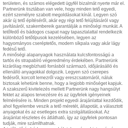
területen, és számos elégedett ügyfél bizalmát nyerte már el.
Partnerünk tisztában van vele, hogy minden tető egyedi,
ezért személyre szabott megoldásokat kínál. Legyen szó
akár új tető építéséről, akár egy régi tető felújításáról vagy
javításáról, szakembereik garantálják a minőségi munkát. A
tetőfedő és bádogos csapat nagy tapasztalattal rendelkezik
különböző tetőtípusok kezelésében, legyen az
hagyományos cseréptetős, modern síkpala vagy akár lágy
fedésű tető.
A minőségi alapanyagok használata kulcsfontosságú a
tartós és strapabíró végeredmény érdekében. Partnerünk
kizárólag megbízható forrásból származó, időjárásálló és
ellenálló anyagokkal dolgozik. Legyen szó cserepes
fedésről, korcolt lemezről vagy ereszcsatornáról, náluk
biztosak lehetünk benne, hogy a legjobb minőséget kapjuk.
A szakszerű kivitelezés mellett Partnerünk nagy hangsúlyt
fektet az alapos tervezésre és az ügyfelek igényeinek
felmérésére is. Minden projekt egyedi árajánlattal kezdődik,
ahol figyelembe veszik a tető méretét, állapotát, a választott
anyagokat és az esetleges extra szolgáltatásokat. Az
árajánlat részletes és átlátható, így az ügyfelek pontosan
tudják, mire számíthatnak.