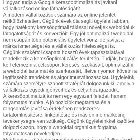
Hogyan tudja a Google keresőoptimalizálás javítani
vállalkozásod online láthatóságát?
A modern vállalkozások számára az online jelenlét
nélkülözhetetlen. Cégünk évek óta segíti ügyfeleit abban,
hogy hatékony keresőoptimalizálással növeljék weboldaluk
látogatottságát és konverzióit. Egy jól optimalizált weboldal
nem csupán több potenciális ügyfelet vonz, de javítja a
márka ismertségét és a vállalkozás hitelességét is.
Cégünk szakértői csapata hosszú évek tapasztalatával
rendelkezik a keresőoptimalizálás területén. Tudják, hogyan
kell elemezni a célcsoport keresési szokásait, optimalizálni
a weboldal tartalmát és szerkezetét, illetve nyomon követni a
legfrissebb trendeket és algoritmusváltozásokat. Ügyfeleink
számára személyre szabott stratégiát dolgozunk ki, amely a
vállalkozás egyedi igényeihez és céljaihoz igazodik.
A keresőoptimalizálás nem egy egyszeri feladat, hanem
folyamatos munka. A jó pozíciók megtartása és a
rangsorolás javítása érdekében rendszeres
tartalomfrissítésre, linképítésre és más online marketing
tevékenységre van szükség. Cégünk ügyfeleinkkel karöltve
dolgozik azon, hogy a weboldal organikus forgalma
folyamatosan növekedjen.
Miért fontos a Google keresőoptimalizálás a vállalkozásod