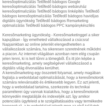
keresőoptimalizálás Tetőfedő bádogos Google
keresőoptimalizálás Tetőfedő bádogos webáruház
keresőoptimalizálás Tetőfedő bádogos linképítés Tetőfedő
bádogos keresőoptimalizálás Tetőfedő bádogos havidíjas
digitális ügynökség Tetőfedő bádogos Remarketing
optimalizálás Tetőfedő bádogos PPC kampánykészítés
Keresőmarketing ügynökség - Keresőmarketinggel a siker
kapujában - Így emelheted vállalkozásod a csúcsra!
Napjainkban az online jelenlét elengedhetetlen a
vállalkozások számára, ha sikeresen szeretnének működni
a piacon. Az internet világában azonban nem elég csupán
jelen lenni, ki is kell tűnni a tömegből. És itt jön képbe a
keresőmarketing, amely segítségével vállalkozásod a
digitális világ élvonalába kerülhet.
A keresőmarketing egy összetett folyamat, amely magában
foglalja a weboldalad optimalizálását, hogy a keresőmotorok
számára relevánsabb és értékesebb legyen. Ez azt jelenti,
hogy a weboldalad tartalma, szerkezete és technikai
paraméterei úgy vannak kialakítva, hogy a keresőmotorok
könnyedén megtalálják és indexeljék azt. Így amikor
potenciális ügyfeleid a te szolgáltatásaidra vagy termékedre
keresnek rá, a te weboldalad jelenik meg az első találatok