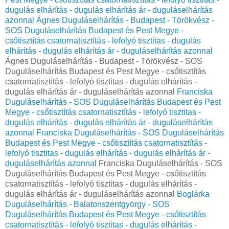
dugulás elhárítás - dugulás elhárítás ár - duguláselhárítás
azonnal
Ágnes Duguláselhárítás - Budapest - Törökvész -
SOS Duguláselhárítás Budapest és Pest Megye -
csőtisztítás csatornatisztítás - lefolyó tisztitas - dugulás
elhárítás - dugulás elhárítás ár - duguláselhárítás azonnal
Ágnes Duguláselhárítás - Budapest - Törökvész - SOS
Duguláselhárítás Budapest és Pest Megye - csőtisztítás
csatornatisztítás - lefolyó tisztitas - dugulás elhárítás -
dugulás elhárítás ár - duguláselhárítás azonnal
Franciska
Duguláselhárítás - SOS Duguláselhárítás Budapest és Pest
Megye - csőtisztítás csatornatisztítás - lefolyó tisztitas -
dugulás elhárítás - dugulás elhárítás ár - duguláselhárítás
azonnal
Franciska Duguláselhárítás - SOS Duguláselhárítás
Budapest és Pest Megye - csőtisztítás csatornatisztítás -
lefolyó tisztitas - dugulás elhárítás - dugulás elhárítás ár -
duguláselhárítás azonnal
Franciska Duguláselhárítás - SOS
Duguláselhárítás Budapest és Pest Megye - csőtisztítás
csatornatisztítás - lefolyó tisztitas - dugulás elhárítás -
dugulás elhárítás ár - duguláselhárítás azonnal
Boglárka
Duguláselhárítás - Balatonszentgyörgy - SOS
Duguláselhárítás Budapest és Pest Megye - csőtisztítás
csatornatisztítás - lefolyó tisztitas - dugulás elhárítás -