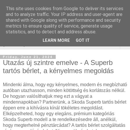
This site uses cookies from Google to deliver its services
Online marketing Bor
and to analyze traffic. Your IP address and user-agent are
shared with Google along with performance and security
webáruház
metrics to ensure quality of service, generate usage
statistics, and to detect and address abuse.
LEARN MORE
GOT IT
▼
Friday, June 21, 2024
Utazás új szintre emelve - A Superb
tartós bérlet, a kényelmes megoldás
Mindenki álma, hogy egy kényelmes, modern és megbízható
autóban utazhasson, minden kötöttség és korlátozás nélkül.
De hogyan valósíthatjuk meg ezt a vágyat a
mindennapokban? Partnerünk, a Skoda Superb tartós bérlet
éppen erre a kihívásra kínál tökéletes megoldást.
Elképzelheted, hogy egy elegáns, prémium kategóriás
Skoda Superb modell a te rendelkezésedre áll, anélkül,
hogy megterhelné pénztárcádat? A tartós bérlet szolgáltatás