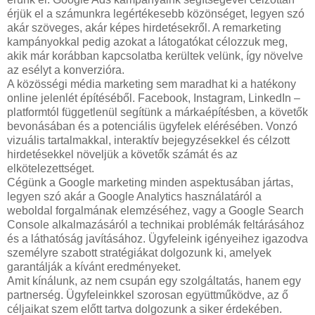
érjük el a számunkra legértékesebb közönséget, legyen szó
akár szöveges, akár képes hirdetésekről. A remarketing
kampányokkal pedig azokat a látogatókat célozzuk meg,
akik már korábban kapcsolatba kerültek velünk, így növelve
az esélyt a konverzióra.
A közösségi média marketing sem maradhat ki a hatékony
online jelenlét építéséből. Facebook, Instagram, LinkedIn –
platformtól függetlenül segítünk a márkaépítésben, a követők
bevonásában és a potenciális ügyfelek elérésében. Vonzó
vizuális tartalmakkal, interaktív bejegyzésekkel és célzott
hirdetésekkel növeljük a követők számát és az
elkötelezettséget.
Cégünk a Google marketing minden aspektusában jártas,
legyen szó akár a Google Analytics használatáról a
weboldal forgalmának elemzéséhez, vagy a Google Search
Console alkalmazásáról a technikai problémák feltárásához
és a láthatóság javításához. Ügyfeleink igényeihez igazodva
személyre szabott stratégiákat dolgozunk ki, amelyek
garantálják a kívánt eredményeket.
Amit kínálunk, az nem csupán egy szolgáltatás, hanem egy
partnerség. Ügyfeleinkkel szorosan együttműködve, az ő
céljaikat szem előtt tartva dolgozunk a siker érdekében.