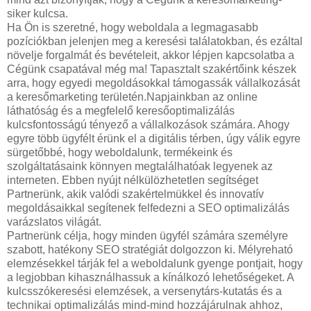
siker kulcsa.
Ha Ön is szeretné, hogy weboldala a legmagasabb
pozíciókban jelenjen meg a keresési találatokban, és ezáltal
növelje forgalmát és bevételeit, akkor lépjen kapcsolatba a
Cégünk csapatával még ma! Tapasztalt szakértőink készek
arra, hogy egyedi megoldásokkal támogassák vállalkozását
a keresőmarketing területén.Napjainkban az online
láthatóság és a megfelelő keresőoptimalizálás
kulcsfontosságú tényező a vállalkozások számára. Ahogy
egyre több ügyfélt érünk el a digitális térben, úgy válik egyre
sürgetőbbé, hogy weboldalunk, termékeink és
szolgáltatásaink könnyen megtalálhatóak legyenek az
interneten. Ebben nyújt nélkülözhetetlen segítséget
Partnerünk, akik valódi szakértelmükkel és innovatív
megoldásaikkal segítenek felfedezni a SEO optimalizálás
varázslatos világát.
Partnerünk célja, hogy minden ügyfél számára személyre
szabott, hatékony SEO stratégiát dolgozzon ki. Mélyreható
elemzésekkel tárják fel a weboldalunk gyenge pontjait, hogy
a legjobban kihasználhassuk a kínálkozó lehetőségeket. A
kulcsszókeresési elemzések, a versenytárs-kutatás és a
technikai optimalizálás mind-mind hozzájárulnak ahhoz,