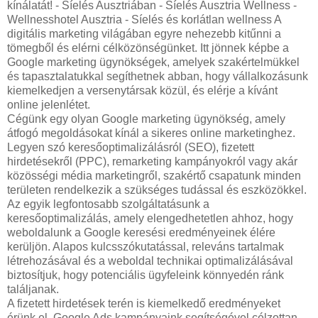
kínálatát! - Síelés Ausztriában - Síelés Ausztria Wellness -
Wellnesshotel Ausztria - Síelés és korlátlan wellness A
digitális marketing világában egyre nehezebb kitűnni a
tömegből és elérni célközönségünket. Itt jönnek képbe a
Google marketing ügynökségek, amelyek szakértelmükkel
és tapasztalatukkal segíthetnek abban, hogy vállalkozásunk
kiemelkedjen a versenytársak közül, és elérje a kívánt
online jelenlétet.
Cégünk egy olyan Google marketing ügynökség, amely
átfogó megoldásokat kínál a sikeres online marketinghez.
Legyen szó keresőoptimalizálásról (SEO), fizetett
hirdetésekről (PPC), remarketing kampányokról vagy akár
közösségi média marketingről, szakértő csapatunk minden
területen rendelkezik a szükséges tudással és eszközökkel.
Az egyik legfontosabb szolgáltatásunk a
keresőoptimalizálás, amely elengedhetetlen ahhoz, hogy
weboldalunk a Google keresési eredményeinek élére
kerüljön. Alapos kulcsszókutatással, releváns tartalmak
létrehozásával és a weboldal technikai optimalizálásával
biztosítjuk, hogy potenciális ügyfeleink könnyedén ránk
találjanak.
A fizetett hirdetések terén is kiemelkedő eredményeket
érünk el. Google Ads kampányaink segítségével célzottan