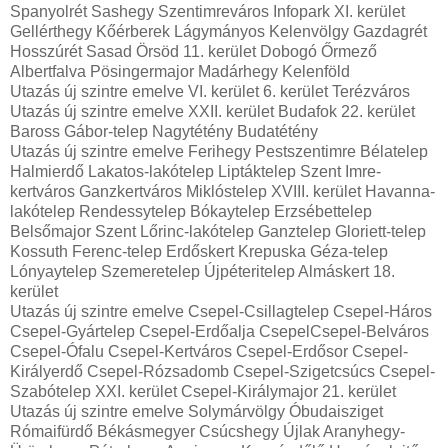
Spanyolrét Sashegy Szentimreváros Infopark XI. kerület
Gellérthegy Kőérberek Lágymányos Kelenvölgy Gazdagrét
Hosszúrét Sasad Örsöd 11. kerület Dobogó Őrmező
Albertfalva Pösingermajor Madárhegy Kelenföld
Utazás új szintre emelve VI. kerület 6. kerület Terézváros
Utazás új szintre emelve XXII. kerület Budafok 22. kerület
Baross Gábor-telep Nagytétény Budatétény
Utazás új szintre emelve Ferihegy Pestszentimre Bélatelep
Halmierdő Lakatos-lakótelep Liptáktelep Szent Imre-
kertváros Ganzkertváros Miklóstelep XVIII. kerület Havanna-
lakótelep Rendessytelep Bókaytelep Erzsébettelep
Belsőmajor Szent Lőrinc-lakótelep Ganztelep Gloriett-telep
Kossuth Ferenc-telep Erdőskert Krepuska Géza-telep
Lónyaytelep Szemeretelep Újpéteritelep Almáskert 18.
kerület
Utazás új szintre emelve Csepel-Csillagtelep Csepel-Háros
Csepel-Gyártelep Csepel-Erdőalja CsepelCsepel-Belváros
Csepel-Ófalu Csepel-Kertváros Csepel-Erdősor Csepel-
Királyerdő Csepel-Rózsadomb Csepel-Szigetcsúcs Csepel-
Szabótelep XXI. kerület Csepel-Királymajor 21. kerület
Utazás új szintre emelve Solymárvölgy Óbudaisziget
Rómaifürdő Békásmegyer Csúcshegy Újlak Aranyhegy-