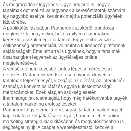
és megragadóak legyenek. Ügyelnek arra is, hogy a
tartalmak optimalizálva legyenek a keresőmotorok számára,
így nagyobb eséllyel kerülnek majd a potenciális ügyfelek
látókörébe.
A publikálás fázisában Partnerünk szakértői gondosan
megtervezik, hogy mikor, hol és milyen csatornákon
keresztül osszák meg a tartalmat. Figyelembe veszik a
célközönség preferenciáit, valamint a különböző platformok
sajátosságait. Emellett arra is ügyelnek, hogy a tartalmak
összhangban legyenek az ügyfél teljes online
megjelenésével.
A végső, de nem kevésbé fontos lépés a mérés és az
elemzés. Partnerünk rendszeresen nyomon követi a
tartalmak teljesítményét, vizsgálja az elérést, az interakciók
számát, a konverziós rátát és egyéb kulcsfontosságú
mérőszámokat. Ezek alapján szükség esetén
finomhangolják a stratégiát, hogy még hatékonyabbá tegyék
a tartalommarketing erőfeszítéseket.
Partnerünk ügyfeleinek nem csupán tartalommarketinggel
kapcsolatos szolgáltatásokat nyújt, hanem a teljes online
marketing stratégia kialakításában és megvalósításában is
segítséget nyújt. A csapat a webfejlesztéstől kezdve a