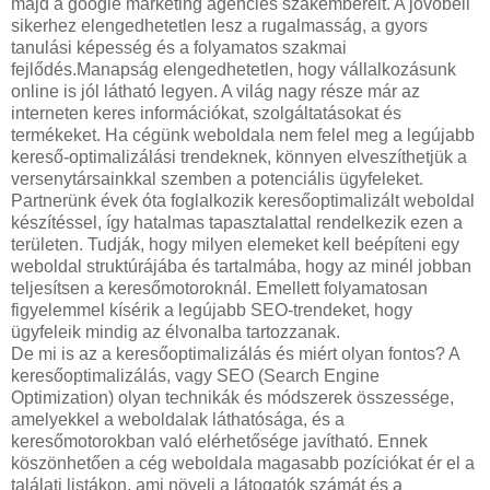
majd a google marketing agencies szakembereit. A jövőbeli
sikerhez elengedhetetlen lesz a rugalmasság, a gyors
tanulási képesség és a folyamatos szakmai
fejlődés.Manapság elengedhetetlen, hogy vállalkozásunk
online is jól látható legyen. A világ nagy része már az
interneten keres információkat, szolgáltatásokat és
termékeket. Ha cégünk weboldala nem felel meg a legújabb
kereső-optimalizálási trendeknek, könnyen elveszíthetjük a
versenytársainkkal szemben a potenciális ügyfeleket.
Partnerünk évek óta foglalkozik keresőoptimalizált weboldal
készítéssel, így hatalmas tapasztalattal rendelkezik ezen a
területen. Tudják, hogy milyen elemeket kell beépíteni egy
weboldal struktúrájába és tartalmába, hogy az minél jobban
teljesítsen a keresőmotoroknál. Emellett folyamatosan
figyelemmel kísérik a legújabb SEO-trendeket, hogy
ügyfeleik mindig az élvonalba tartozzanak.
De mi is az a keresőoptimalizálás és miért olyan fontos? A
keresőoptimalizálás, vagy SEO (Search Engine
Optimization) olyan technikák és módszerek összessége,
amelyekkel a weboldalak láthatósága, és a
keresőmotorokban való elérhetősége javítható. Ennek
köszönhetően a cég weboldala magasabb pozíciókat ér el a
találati listákon, ami növeli a látogatók számát és a