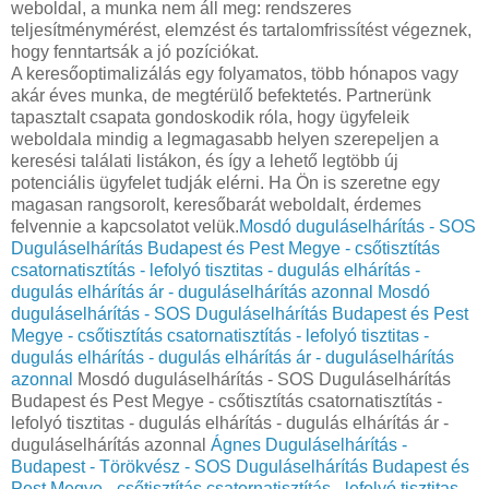
weboldal, a munka nem áll meg: rendszeres
teljesítménymérést, elemzést és tartalomfrissítést végeznek,
hogy fenntartsák a jó pozíciókat.
A keresőoptimalizálás egy folyamatos, több hónapos vagy
akár éves munka, de megtérülő befektetés. Partnerünk
tapasztalt csapata gondoskodik róla, hogy ügyfeleik
weboldala mindig a legmagasabb helyen szerepeljen a
keresési találati listákon, és így a lehető legtöbb új
potenciális ügyfelet tudják elérni. Ha Ön is szeretne egy
magasan rangsorolt, keresőbarát weboldalt, érdemes
felvennie a kapcsolatot velük.
Mosdó duguláselhárítás - SOS
Duguláselhárítás Budapest és Pest Megye - csőtisztítás
csatornatisztítás - lefolyó tisztitas - dugulás elhárítás -
dugulás elhárítás ár - duguláselhárítás azonnal
Mosdó
duguláselhárítás - SOS Duguláselhárítás Budapest és Pest
Megye - csőtisztítás csatornatisztítás - lefolyó tisztitas -
dugulás elhárítás - dugulás elhárítás ár - duguláselhárítás
azonnal
Mosdó duguláselhárítás - SOS Duguláselhárítás
Budapest és Pest Megye - csőtisztítás csatornatisztítás -
lefolyó tisztitas - dugulás elhárítás - dugulás elhárítás ár -
duguláselhárítás azonnal
Ágnes Duguláselhárítás -
Budapest - Törökvész - SOS Duguláselhárítás Budapest és
Pest Megye - csőtisztítás csatornatisztítás - lefolyó tisztitas -