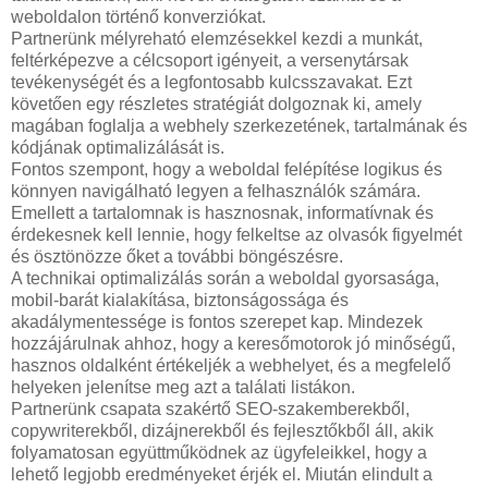
weboldalon történő konverziókat.
Partnerünk mélyreható elemzésekkel kezdi a munkát,
feltérképezve a célcsoport igényeit, a versenytársak
tevékenységét és a legfontosabb kulcsszavakat. Ezt
követően egy részletes stratégiát dolgoznak ki, amely
magában foglalja a webhely szerkezetének, tartalmának és
kódjának optimalizálását is.
Fontos szempont, hogy a weboldal felépítése logikus és
könnyen navigálható legyen a felhasználók számára.
Emellett a tartalomnak is hasznosnak, informatívnak és
érdekesnek kell lennie, hogy felkeltse az olvasók figyelmét
és ösztönözze őket a további böngészésre.
A technikai optimalizálás során a weboldal gyorsasága,
mobil-barát kialakítása, biztonságossága és
akadálymentessége is fontos szerepet kap. Mindezek
hozzájárulnak ahhoz, hogy a keresőmotorok jó minőségű,
hasznos oldalként értékeljék a webhelyet, és a megfelelő
helyeken jelenítse meg azt a találati listákon.
Partnerünk csapata szakértő SEO-szakemberekből,
copywriterekből, dizájnerekből és fejlesztőkből áll, akik
folyamatosan együttműködnek az ügyfeleikkel, hogy a
lehető legjobb eredményeket érjék el. Miután elindult a