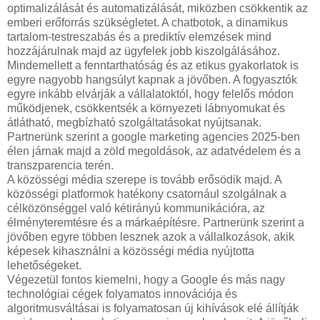
optimalizálását és automatizálását, miközben csökkentik az
emberi erőforrás szükségletet. A chatbotok, a dinamikus
tartalom-testreszabás és a prediktív elemzések mind
hozzájárulnak majd az ügyfelek jobb kiszolgálásához.
Mindemellett a fenntarthatóság és az etikus gyakorlatok is
egyre nagyobb hangsúlyt kapnak a jövőben. A fogyasztók
egyre inkább elvárják a vállalatoktól, hogy felelős módon
működjenek, csökkentsék a környezeti lábnyomukat és
átlátható, megbízható szolgáltatásokat nyújtsanak.
Partnerünk szerint a google marketing agencies 2025-ben
élen járnak majd a zöld megoldások, az adatvédelem és a
transzparencia terén.
A közösségi média szerepe is tovább erősödik majd. A
közösségi platformok hatékony csatornául szolgálnak a
célközönséggel való kétirányú kommunikációra, az
élményteremtésre és a márkaépítésre. Partnerünk szerint a
jövőben egyre többen lesznek azok a vállalkozások, akik
képesek kihasználni a közösségi média nyújtotta
lehetőségeket.
Végezetül fontos kiemelni, hogy a Google és más nagy
technológiai cégek folyamatos innovációja és
algoritmusváltásai is folyamatosan új kihívások elé állítják