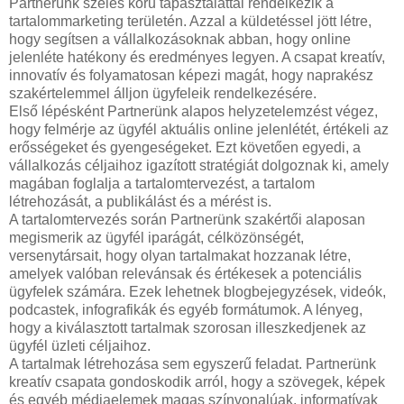
Partnerünk széles körű tapasztalattal rendelkezik a
tartalommarketing területén. Azzal a küldetéssel jött létre,
hogy segítsen a vállalkozásoknak abban, hogy online
jelenléte hatékony és eredményes legyen. A csapat kreatív,
innovatív és folyamatosan képezi magát, hogy naprakész
szakértelemmel álljon ügyfeleik rendelkezésére.
Első lépésként Partnerünk alapos helyzetelemzést végez,
hogy felmérje az ügyfél aktuális online jelenlétét, értékeli az
erősségeket és gyengeségeket. Ezt követően egyedi, a
vállalkozás céljaihoz igazított stratégiát dolgoznak ki, amely
magában foglalja a tartalomtervezést, a tartalom
létrehozását, a publikálást és a mérést is.
A tartalomtervezés során Partnerünk szakértői alaposan
megismerik az ügyfél iparágát, célközönségét,
versenytársait, hogy olyan tartalmakat hozzanak létre,
amelyek valóban relevánsak és értékesek a potenciális
ügyfelek számára. Ezek lehetnek blogbejegyzések, videók,
podcastek, infografikák és egyéb formátumok. A lényeg,
hogy a kiválasztott tartalmak szorosan illeszkedjenek az
ügyfél üzleti céljaihoz.
A tartalmak létrehozása sem egyszerű feladat. Partnerünk
kreatív csapata gondoskodik arról, hogy a szövegek, képek
és egyéb médiaelemek magas színvonalúak, informatívak