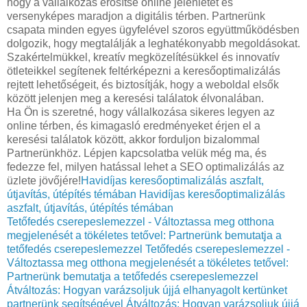
hogy a vállalkozás erősítse online jelenlétét és
versenyképes maradjon a digitális térben. Partnerünk
csapata minden egyes ügyfelével szoros együttműködésben
dolgozik, hogy megtalálják a leghatékonyabb megoldásokat.
Szakértelmükkel, kreatív megközelítésükkel és innovatív
ötleteikkel segítenek feltérképezni a keresőoptimalizálás
rejtett lehetőségeit, és biztosítják, hogy a weboldal elsők
között jelenjen meg a keresési találatok élvonalában.
Ha Ön is szeretné, hogy vállalkozása sikeres legyen az
online térben, és kimagasló eredményeket érjen el a
keresési találatok között, akkor forduljon bizalommal
Partnerünkhöz. Lépjen kapcsolatba velük még ma, és
fedezze fel, milyen hatással lehet a SEO optimalizálás az
üzlete jövőjére!
Havidíjas keresőoptimalizálás aszfalt,
útjavítás, útépítés témában
Havidíjas keresőoptimalizálás
aszfalt, útjavítás, útépítés témában
Tetőfedés cserepeslemezzel - Változtassa meg otthona
megjelenését a tökéletes tetővel: Partnerünk bemutatja a
tetőfedés cserepeslemezzel
Tetőfedés cserepeslemezzel -
Változtassa meg otthona megjelenését a tökéletes tetővel:
Partnerünk bemutatja a tetőfedés cserepeslemezzel
Átváltozás: Hogyan varázsoljuk újjá elhanyagolt kertünket
partnerünk segítségével
Átváltozás: Hogyan varázsoljuk újjá