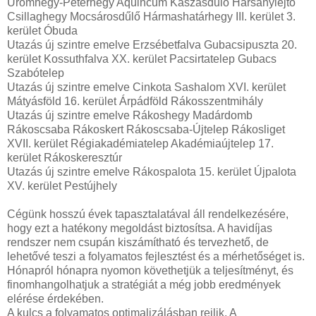
Ürömhegy-Péterhegy Aquincum Kaszásdűlő Harsánylejtő
Csillaghegy Mocsárosdűlő Hármashatárhegy III. kerület 3.
kerület Óbuda
Utazás új szintre emelve Erzsébetfalva Gubacsipuszta 20.
kerület Kossuthfalva XX. kerület Pacsirtatelep Gubacs
Szabótelep
Utazás új szintre emelve Cinkota Sashalom XVI. kerület
Mátyásföld 16. kerület Árpádföld Rákosszentmihály
Utazás új szintre emelve Rákoshegy Madárdomb
Rákoscsaba Rákoskert Rákoscsaba-Újtelep Rákosliget
XVII. kerület Régiakadémiatelep Akadémiaújtelep 17.
kerület Rákoskeresztúr
Utazás új szintre emelve Rákospalota 15. kerület Újpalota
XV. kerület Pestújhely
Cégünk hosszú évek tapasztalatával áll rendelkezésére,
hogy ezt a hatékony megoldást biztosítsa. A havidíjas
rendszer nem csupán kiszámítható és tervezhető, de
lehetővé teszi a folyamatos fejlesztést és a mérhetőséget is.
Hónapról hónapra nyomon követhetjük a teljesítményt, és
finomhangolhatjuk a stratégiát a még jobb eredmények
elérése érdekében.
A kulcs a folyamatos optimalizálásban rejlik. A