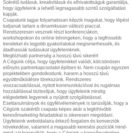
Sokrétű tudásuk, kreativitásuk és elhivatottságuk garantálja,
hogy ügyfeleink a lehető legmagasabb szintű szolgáltatást
kapják.
Csapatunk tagjai folyamatosan képzik magukat, hogy lépést
tudjanak tartani a dinamikusan változó piaccal.
Rendszeresen vesznek részt konferenciákon,
workshopokon és online tréningeken, hogy a legfrissebb
trendeket és legjobb gyakorlatokat megismerhessék, és
átadhassák tudásukat ügyfeleinknek.
Megbízható partnerség a hosszú távú sikerért
A Cégünk célja, hogy ügyfeleinkkel valódi, kölcsönösen
előnyös partnerkapcsolatot építsen ki. Nem csupán egyszeri
projektekben gondolkodunk, hanem a hosszú távú
együttműködésre törekszünk. Rendszeres
visszacsatolással, nyitott kommunikációval és rugalmas
hozzáállással biztosítjuk, hogy ügyfeleink mindig
elégedettek legyenek a nyújtott szolgáltatással.
Esettanulmányok és ügyfélvélemények is tanúsítják, hogy a
Cégünk szakértői csapata képes akár a legkihívóbb
keresőmarketing-feladatokat is sikeresen megoldani.
Ügyfeleink weboldalaira érkező forgalom és konverziók
növekedése, valamint a magasabb keresési pozíciók mind-
mind azt bizonyítják, hogy a Cégünk a keresőmarketing-