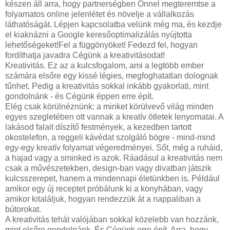
készen áll arra, hogy partnerségben Önnel megteremtse a
folyamatos online jelenlétet és növelje a vállalkozás
láthatóságát. Lépjen kapcsolatba velünk még ma, és kezdje
el kiaknázni a Google keresőoptimalizálás nyújtotta
lehetőségeket!Fel a függönyöket! Fedezd fel, hogyan
fordíthatja javadra Cégünk a kreativitásodat!
Kreativitás. Ez az a kulcsfogalom, ami a legtöbb ember
számára elsőre egy kissé légies, megfoghatatlan dolognak
tűnhet. Pedig a kreativitás sokkal inkább gyakorlati, mint
gondolnánk - és Cégünk éppen erre épít.
Elég csak körülnéznünk: a minket körülvevő világ minden
egyes szegletében ott vannak a kreatív ötletek lenyomatai. A
lakásod falait díszítő festmények, a kezedben tartott
okostelefon, a reggeli kávédat szolgáló bögre - mind-mind
egy-egy kreatív folyamat végeredményei. Sőt, még a ruháid,
a hajad vagy a sminked is azok. Ráadásul a kreativitás nem
csak a művészetekben, design-ban vagy divatban játszik
kulcsszerepet, hanem a mindennapi életünkben is. Például
amikor egy új receptet próbálunk ki a konyhában, vagy
amikor kitaláljuk, hogyan rendezzük át a nappaliban a
bútorokat.
A kreativitás tehát valójában sokkal közelebb van hozzánk,
mint elsőre gondolnánk. És Cégünk erre épít. Arra, hogy