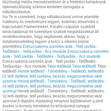
közösségi média menedzselésen át a hirdetési kampányok
optimalizálásáig számos területen támogatja a
vállalkozásokat.
Ha Te is szeretnéd, hogy vállalkozásod online jelenléte
hatékony és eredményes legyen, érdemes felvennéd a
kapcsolatot Partnerünkkel. Kreatív csapatuk szakértő
tanácsadással és személyre szabott megoldásokkal áll
rendelkezésedre, hogy segítsenek abban, hogy a
tartalommarketing legyen a kulcs a sikeres online
jelenléthez.
Ereszcsatorna szerelés árak - Tető javítás -
Tetőfedés - Tetőjavítás - Ács munkák
Ereszcsatorna szerelés
árak - Tető javítás - Tetőfedés - Tetőjavítás - Ács munkák
Ereszcsatorna szerelés árak - Tető javítás - Tetőfedés -
Tetőjavítás - Ács munkák
Tibor tetőfedő
Tibor tetőfedő
Tibor
tetőfedő
Henrik tetőfedő - Tömörkény - Tetőfedő, tetőfedés -
Új tető építése, tető javítása, beázás megszüntetése akár
azonnal
Henrik tetőfedő - Tömörkény - Tetőfedő, tetőfedés -
Új tető építése, tető javítása, beázás megszüntetése akár
azonnal
Henrik tetőfedő - Tömörkény - Tetőfedő, tetőfedés -
Új tető építése, tető javítása, beázás megszüntetése akár
azonnal A digitális marketing rohamos fejlődésével a jövő
évekre is komoly trendeket és kihívásokat tartogat
számunkra. Partnerünk, aki kiemelkedő tapasztalatokkal