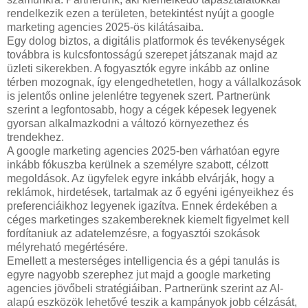
rendelkezik ezen a területen, betekintést nyújt a google
marketing agencies 2025-ös kilátásaiba.
Egy dolog biztos, a digitális platformok és tevékenységek
továbbra is kulcsfontosságú szerepet játszanak majd az
üzleti sikerekben. A fogyasztók egyre inkább az online
térben mozognak, így elengedhetetlen, hogy a vállalkozások
is jelentős online jelenlétre tegyenek szert. Partnerünk
szerint a legfontosabb, hogy a cégek képesek legyenek
gyorsan alkalmazkodni a változó környezethez és
trendekhez.
A google marketing agencies 2025-ben várhatóan egyre
inkább fókuszba kerülnek a személyre szabott, célzott
megoldások. Az ügyfelek egyre inkább elvárják, hogy a
reklámok, hirdetések, tartalmak az ő egyéni igényeikhez és
preferenciáikhoz legyenek igazítva. Ennek érdekében a
céges marketinges szakembereknek kiemelt figyelmet kell
fordítaniuk az adatelemzésre, a fogyasztói szokások
mélyreható megértésére.
Emellett a mesterséges intelligencia és a gépi tanulás is
egyre nagyobb szerephez jut majd a google marketing
agencies jövőbeli stratégiáiban. Partnerünk szerint az AI-
alapú eszközök lehetővé teszik a kampányok jobb célzását,