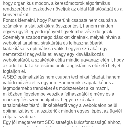
hogy organikus módon, a keresőmotorok algoritmikus
rendszerébe illeszkedve növeljük az oldal láthatóságát és a
konverziókat.
Fontos kiemelni, hogy Partnerünk csapata nem csupán a
számokra, a statisztikákra összpontosít, hanem minden
egyes ügyfél egyedi igényeit figyelembe véve dolgozik.
Személyre szabott megoldásokat kínálnak, melyek révén a
weboldal tartalma, struktúrája és felhasználóbarát
kialakítása is optimálissá válik. Legyen szó akár egy
nemzetközi nagyvállalat, avagy egy kisvállalkozás
weboldaláról, a szakértők célja mindig ugyanaz: elérni, hogy
az adott oldal a keresőmotorok ranglistáin is előkelő helyet
foglaljon el.
A SEO optimalizálás nem csupán technikai feladat, hanem
valódi művészet is egyben. Partnerünk csapata képes a
legmodernebb trendeket és módszereket alkalmazni,
miközben figyelembe veszik a felhasználói élmény és a
márkaépítés szempontjait is. Legyen szó akár
tartalomkészítésről, linképítésről vagy a weboldalon belüli
optimalizálásról, a szakértők minden egyes lépést az ügyfél
céljaira szabnak.
Egy jól megtervezett SEO stratégia kulcsfontosságú ahhoz,