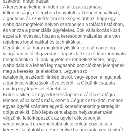
szakértői megoldásait!
A keresőmarketing minden vállalkozás számára
létfontosságú, de egyben bonyolult is. Rengeteg változó,
algoritmus és szakértelem szükséges ahhoz, hogy egy
weboldal megfelelő helyen szerepeljen a találati listákban,
és vonzza a potenciális ügyfeleket. Sok vállalkozás küzd
ezzel a kihívással, hiszen a keresőoptimalizálás tele van
rejtelmes fogalmakkal és technikákkal.
Cégünk célja, hogy megkönnyítsük a keresőmarketing
világában való eligazodást. Tapasztalt szakértőink innovatív
megoldásokkal állnak ügyfeleink rendelkezésére, hogy
weboldalaik a lehető legmagasabb pozíciókban jelenjenek
meg a keresési találatokban. Legyen szó
tartalomfejlesztésről, linképítésről, vagy éppen a legújabb
algoritmus-változások követéséről - a Cégünk csapata
mindig egy lépéssel előrébb jár.
Kulcs a siker: az egyedi keresőoptimalizálási stratégia
Minden vállalkozás más, ezért a Cégünk szakértői minden
egyes ügyfél számára egyedi keresőmarketing-stratégiát
dolgoznak ki. Első lépésként alapos helyzetelemzést
végzünk, feltérképezzük az ügyfél célcsoportját,
versenytársait és weboldalának jelenlegi pozícióját a
keresési találatokban. Erre építve határozunk meg konkrét