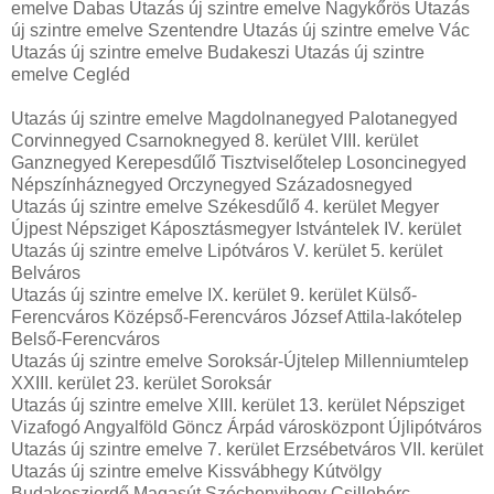
emelve Dabas Utazás új szintre emelve Nagykőrös Utazás
új szintre emelve Szentendre Utazás új szintre emelve Vác
Utazás új szintre emelve Budakeszi Utazás új szintre
emelve Cegléd
Utazás új szintre emelve Magdolnanegyed Palotanegyed
Corvinnegyed Csarnoknegyed 8. kerület VIII. kerület
Ganznegyed Kerepesdűlő Tisztviselőtelep Losoncinegyed
Népszínháznegyed Orczynegyed Századosnegyed
Utazás új szintre emelve Székesdűlő 4. kerület Megyer
Újpest Népsziget Káposztásmegyer Istvántelek IV. kerület
Utazás új szintre emelve Lipótváros V. kerület 5. kerület
Belváros
Utazás új szintre emelve IX. kerület 9. kerület Külső-
Ferencváros Középső-Ferencváros József Attila-lakótelep
Belső-Ferencváros
Utazás új szintre emelve Soroksár-Újtelep Millenniumtelep
XXIII. kerület 23. kerület Soroksár
Utazás új szintre emelve XIII. kerület 13. kerület Népsziget
Vizafogó Angyalföld Göncz Árpád városközpont Újlipótváros
Utazás új szintre emelve 7. kerület Erzsébetváros VII. kerület
Utazás új szintre emelve Kissvábhegy Kútvölgy
Budakeszierdő Magasút Széchenyihegy Csillebérc