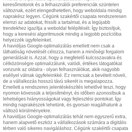
keresőmotorok és a felhasználói preferenciák szüntelen
változnak, ezért elengedhetetlen, hogy weboldala mindig
naprakész legyen. Cégünk szakértői csapata rendszeresen
elemzi az adatokat, frissíti a tartalmat, és a legújabb
trendekhez igazítja a weboldal felépítését. Így biztosítjuk,
hogy a keresési algoritmusok mindig a legjobb pozícióba
helyezzék ügyfeleinket.
A havidíjas Google-optimalizálás emellett nem csak a
láthatóság növelését célozza, hanem a minőségi forgalom
generálását is. Azzal, hogy a megfelelő kulcsszavakra és
célközönségre optimalizálunk, valódi, értékes látogatókat
vonzunk az oldalra - olyan felhasználókat, akik nagyobb
eséllyel válnak ügyfeleinkké. Ez nemcsak a bevételt növeli,
de a vállalkozás hosszú távú sikerét is megalapozza.
Emellett a rendszeres jelentéskészítés lehetővé teszi, hogy
nyomon kövessük a teljesítményt, és időben azonosítsuk a
lehetséges hiányosságokat vagy fejlesztési pontokat. Így
mindig naprakészek lehetünk, és gyorsan reagálhatunk a
változó körülményekre.
A havidíjas Google-optimalizálás tehát nem egyszerű extra,
hanem alapvető eszköz a vállalkozások számára a digitális
térben való sikeres navigáláshoz. Cégünk szakértői csapata