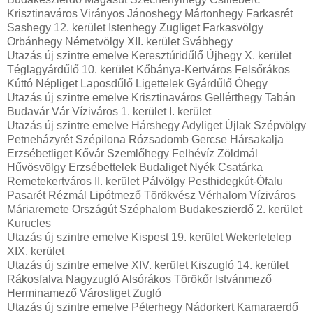
Krisztinaváros Virányos Jánoshegy Mártonhegy Farkasrét
Sashegy 12. kerület Istenhegy Zugliget Farkasvölgy
Orbánhegy Németvölgy XII. kerület Svábhegy
Utazás új szintre emelve Keresztúridűlő Újhegy X. kerület
Téglagyárdűlő 10. kerület Kőbánya-Kertváros Felsőrákos
Kúttó Népliget Laposdűlő Ligettelek Gyárdűlő Óhegy
Utazás új szintre emelve Krisztinaváros Gellérthegy Tabán
Budavár Vár Víziváros 1. kerület I. kerület
Utazás új szintre emelve Hárshegy Adyliget Újlak Szépvölgy
Petneházyrét Szépilona Rózsadomb Gercse Hársakalja
Erzsébetliget Kővár Szemlőhegy Felhévíz Zöldmál
Hűvösvölgy Erzsébettelek Budaliget Nyék Csatárka
Remetekertváros II. kerület Pálvölgy Pesthidegkút-Ófalu
Pasarét Rézmál Lipótmező Törökvész Vérhalom Víziváros
Máriaremete Országút Széphalom Budakeszierdő 2. kerület
Kurucles
Utazás új szintre emelve Kispest 19. kerület Wekerletelep
XIX. kerület
Utazás új szintre emelve XIV. kerület Kiszugló 14. kerület
Rákosfalva Nagyzugló Alsórákos Törökőr Istvánmező
Herminamező Városliget Zugló
Utazás új szintre emelve Péterhegy Nádorkert Kamaraerdő