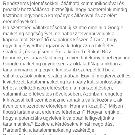
Rendszeres jelentésekkel, átlátható kommunikációval és
proaktív hozzáállással biztosítjuk, hogy partnereink mindig
tisztában legyenek a kampányok állásával és az elért
eredményekkel.
Ha szeretnéd vállalkozásodat új szintre emelni a Google
marketing segítségével, ne habozz felvenni velünk a
kapcsolatot! Szakértő csapatunk készen áll arra, hogy
egyedi igényeidhez igazodva kidolgozza a tökéletes
stratégiát, és segítsen elérni a kitűzött célokat. Bízz
bennünk, és tapasztald meg, milyen hatékony lehet egy profi
Google marketing ügynökség az oldalad!Napjainkban a
tartalommarketing egyre fontosabb szerepet tölt be a
vállalkozások online stratégiájában. Egy jól megtervezett és
kivitelezett tartalommarketing kampány kulcsfontosságú
lehet a célközönség elérésében, a márkaépítésben,
valamint az értékesítés növelésében. Azonban rengeteg
kihívással kell szembenéznie annak a vállalkozónak, aki
ilyen téren szeretne előrelépni. Honnan kezdjük? Milyen
típusú tartalmakat érdemes létrehozni? Hogyan érjük el,
hogy a potenciális ügyfeleink valóban felfigyeljünk a
tartalmainkra? Ezekre a kérdésekre kínál megoldást
Partnerünk, a tartalommarketing szakértője.