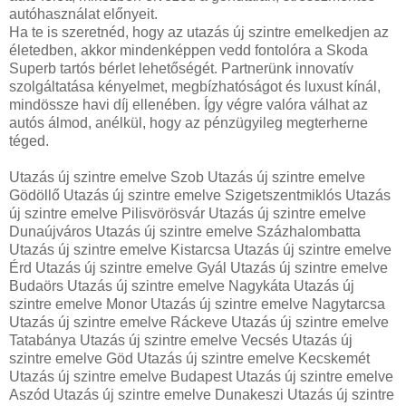
autóhasználat előnyeit.
Ha te is szeretnéd, hogy az utazás új szintre emelkedjen az
életedben, akkor mindenképpen vedd fontolóra a Skoda
Superb tartós bérlet lehetőségét. Partnerünk innovatív
szolgáltatása kényelmet, megbízhatóságot és luxust kínál,
mindössze havi díj ellenében. Így végre valóra válhat az
autós álmod, anélkül, hogy az pénzügyileg megterherne
téged.
Utazás új szintre emelve Szob Utazás új szintre emelve
Gödöllő Utazás új szintre emelve Szigetszentmiklós Utazás
új szintre emelve Pilisvörösvár Utazás új szintre emelve
Dunaújváros Utazás új szintre emelve Százhalombatta
Utazás új szintre emelve Kistarcsa Utazás új szintre emelve
Érd Utazás új szintre emelve Gyál Utazás új szintre emelve
Budaörs Utazás új szintre emelve Nagykáta Utazás új
szintre emelve Monor Utazás új szintre emelve Nagytarcsa
Utazás új szintre emelve Ráckeve Utazás új szintre emelve
Tatabánya Utazás új szintre emelve Vecsés Utazás új
szintre emelve Göd Utazás új szintre emelve Kecskemét
Utazás új szintre emelve Budapest Utazás új szintre emelve
Aszód Utazás új szintre emelve Dunakeszi Utazás új szintre