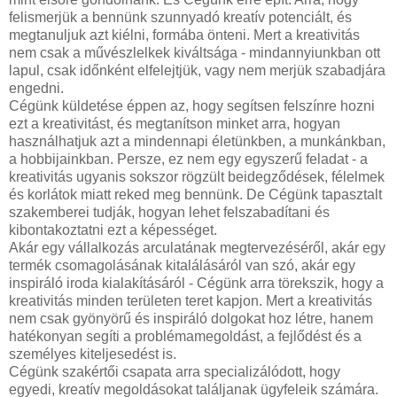
felismerjük a bennünk szunnyadó kreatív potenciált, és
megtanuljuk azt kiélni, formába önteni. Mert a kreativitás
nem csak a művészlelkek kiváltsága - mindannyiunkban ott
lapul, csak időnként elfelejtjük, vagy nem merjük szabadjára
engedni.
Cégünk küldetése éppen az, hogy segítsen felszínre hozni
ezt a kreativitást, és megtanítson minket arra, hogyan
használhatjuk azt a mindennapi életünkben, a munkánkban,
a hobbijainkban. Persze, ez nem egy egyszerű feladat - a
kreativitás ugyanis sokszor rögzült beidegződések, félelmek
és korlátok miatt reked meg bennünk. De Cégünk tapasztalt
szakemberei tudják, hogyan lehet felszabadítani és
kibontakoztatni ezt a képességet.
Akár egy vállalkozás arculatának megtervezéséről, akár egy
termék csomagolásának kitalálásáról van szó, akár egy
inspiráló iroda kialakításáról - Cégünk arra törekszik, hogy a
kreativitás minden területen teret kapjon. Mert a kreativitás
nem csak gyönyörű és inspiráló dolgokat hoz létre, hanem
hatékonyan segíti a problémamegoldást, a fejlődést és a
személyes kiteljesedést is.
Cégünk szakértői csapata arra specializálódott, hogy
egyedi, kreatív megoldásokat találjanak ügyfeleik számára.