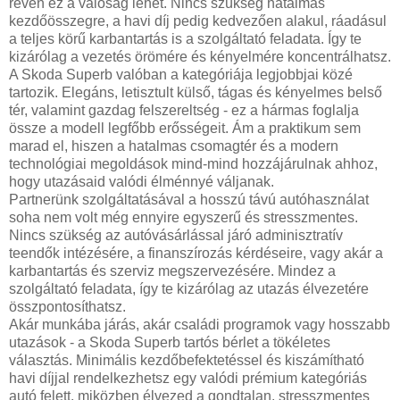
révén ez a valóság lehet. Nincs szükség hatalmas
kezdőösszegre, a havi díj pedig kedvezően alakul, ráadásul
a teljes körű karbantartás is a szolgáltató feladata. Így te
kizárólag a vezetés örömére és kényelmére koncentrálhatsz.
A Skoda Superb valóban a kategóriája legjobbjai közé
tartozik. Elegáns, letisztult külső, tágas és kényelmes belső
tér, valamint gazdag felszereltség - ez a hármas foglalja
össze a modell legfőbb erősségeit. Ám a praktikum sem
marad el, hiszen a hatalmas csomagtér és a modern
technológiai megoldások mind-mind hozzájárulnak ahhoz,
hogy utazásaid valódi élménnyé váljanak.
Partnerünk szolgáltatásával a hosszú távú autóhasználat
soha nem volt még ennyire egyszerű és stresszmentes.
Nincs szükség az autóvásárlással járó adminisztratív
teendők intézésére, a finanszírozás kérdéseire, vagy akár a
karbantartás és szerviz megszervezésére. Mindez a
szolgáltató feladata, így te kizárólag az utazás élvezetére
összpontosíthatsz.
Akár munkába járás, akár családi programok vagy hosszabb
utazások - a Skoda Superb tartós bérlet a tökéletes
választás. Minimális kezdőbefektetéssel és kiszámítható
havi díjjal rendelkezhetsz egy valódi prémium kategóriás
autó felett, miközben élvezed a gondtalan, stresszmentes