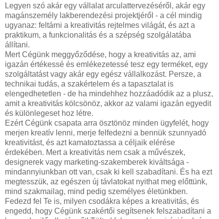
Legyen szó akár egy vállalat arculattervezéséről, akár egy
magánszemély lakberendezési projektjéről - a cél mindig
ugyanaz: feltárni a kreativitás rejtelmes világát, és azt a
praktikum, a funkcionalitás és a szépség szolgálatába
állítani.
Mert Cégünk meggyőződése, hogy a kreativitás az, ami
igazán értékessé és emlékezetessé tesz egy terméket, egy
szolgáltatást vagy akár egy egész vállalkozást. Persze, a
technikai tudás, a szakértelem és a tapasztalat is
elengedhetetlen - de ha mindehhez hozzáadódik az a plusz,
amit a kreativitás kölcsönöz, akkor az valami igazán egyedit
és különlegeset hoz létre.
Ezért Cégünk csapata arra ösztönöz minden ügyfelét, hogy
merjen kreatív lenni, merje felfedezni a bennük szunnyadó
kreativitást, és azt kamatoztassa a céljaik elérése
érdekében. Mert a kreativitás nem csak a művészek,
designerek vagy marketing-szakemberek kiváltsága -
mindannyiunkban ott van, csak ki kell szabadítani. És ha ezt
megtesszük, az egészen új távlatokat nyithat meg előttünk,
mind szakmailag, mind pedig személyes életünkben.
Fedezd fel Te is, milyen csodákra képes a kreativitás, és
engedd, hogy Cégünk szakértői segítsenek felszabadítani a