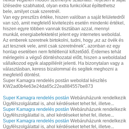
ízlésedre szabhatod, olyan extra funkciókat építtethetsz
bele, amilyet csak szeretnél.
Van egy presztízs értéke, hiszen valóban a saját felületedről
van szó, amit megfelelő kivitelezés esetén mindenki értékel,
hiszen egyre többen vannak tisztában azzal, mennyi
munkát, energiabefektetést jelent egy internetes weboldal.
Az emberek szeretnek birtokolni, tudni, hogy „ez az övék és
azt tesznek vele, amit csak szeretnének", azonban ez egy
honlap esetében nem feltétlenül kifizetődő. Érdemes tehát
mérlegelni a végső döntéshozatal előtt, hiszen a weboldalad
vállalkozod egyik alappillérét jelenti. Ha bizonytalan vagy a
választásban, keress bizalommal és segítek meghozni a
megfelelő döntést.
Super Kamagra rendelés postán weboldal készítés
KW2ad0b4e63e24da65c22ea884557be873
Super Kamagra rendelés postán
Webáruházunk rendelkezik
Ügyfélszolgálattal is, ahol kérdéseket tehet fel, illetve...
Super Kamagra rendelés postán
Webáruházunk rendelkezik
Ügyfélszolgálattal is, ahol kérdéseket tehet fel, illetve...
Super Kamagra rendelés postán
Webáruházunk rendelkezik
Ügyfélszolgálattal is, ahol kérdéseket tehet fel, illetve...