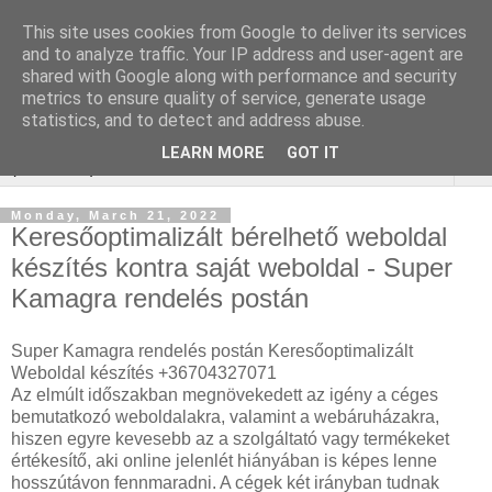
This site uses cookies from Google to deliver its services
Online marketing Bor
and to analyze traffic. Your IP address and user-agent are
shared with Google along with performance and security
webáruház
metrics to ensure quality of service, generate usage
statistics, and to detect and address abuse.
LEARN MORE
GOT IT
▼
Monday, March 21, 2022
Keresőoptimalizált bérelhető weboldal
készítés kontra saját weboldal - Super
Kamagra rendelés postán
Super Kamagra rendelés postán Keresőoptimalizált
Weboldal készítés +36704327071
Az elmúlt időszakban megnövekedett az igény a céges
bemutatkozó weboldalakra, valamint a webáruházakra,
hiszen egyre kevesebb az a szolgáltató vagy termékeket
értékesítő, aki online jelenlét hiányában is képes lenne
hosszútávon fennmaradni. A cégek két irányban tudnak