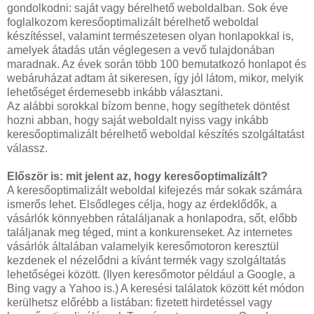
gondolkodni: saját vagy bérelhető weboldalban. Sok éve
foglalkozom keresőoptimalizált bérelhető weboldal
készítéssel, valamint természetesen olyan honlapokkal is,
amelyek átadás után véglegesen a vevő tulajdonában
maradnak. Az évek során több 100 bemutatkozó honlapot és
webáruházat adtam át sikeresen, így jól látom, mikor, melyik
lehetőséget érdemesebb inkább választani.
Az alábbi sorokkal bízom benne, hogy segíthetek döntést
hozni abban, hogy saját weboldalt nyiss vagy inkább
keresőoptimalizált bérelhető weboldal készítés szolgáltatást
válassz.
Először is: mit jelent az, hogy keresőoptimalizált?
A keresőoptimalizált weboldal kifejezés már sokak számára
ismerős lehet. Elsődleges célja, hogy az érdeklődők, a
vásárlók könnyebben rátaláljanak a honlapodra, sőt, előbb
találjanak meg téged, mint a konkurenseket. Az internetes
vásárlók általában valamelyik keresőmotoron keresztül
kezdenek el nézelődni a kívánt termék vagy szolgáltatás
lehetőségei között. (Ilyen keresőmotor például a Google, a
Bing vagy a Yahoo is.) A keresési találatok között két módon
kerülhetsz előrébb a listában: fizetett hirdetéssel vagy