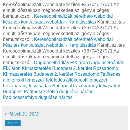
Keresőoptimalizált Weboldal készítés +36704327071 Az
elmúlt időszakban megnövekedett az igény a céges
bemutatkozó...
Keresőoptimalizált bérelhető weboldal
készítés kontra saját weboldal - Kárpittisztítás
Kárpittisztítás
Keresőoptimalizált Weboldal készítés +36704327071 Az
elmúlt időszakban megnövekedett az igény a céges
bemutatkozó...
Keresőoptimalizált bérelhető weboldal
készítés kontra saját weboldal - Kárpittisztítás
Kárpittisztítás
Keresőoptimalizált Weboldal készítés +36704327071 Az
elmúlt időszakban megnövekedett az igény a céges
bemutatkozó...
Duguláselhárítás FIX áron
Duguláselhárítás
FIX áron
Klímaszerelés Budapest 2. kerület Rózsadomb
Klímaszerelés Budapest 2. kerület Rózsadomb
Tetőfedés
állókorcolt lemezzel
Tetőfedés állókorcolt lemezzel
Fazonarany felvásárlás Budapest
Fazonarany felvásárlás
Budapest
Padlóösszefolyó duguláselhárítás
Padlóösszefolyó duguláselhárítás
at
March 21, 2022
Share