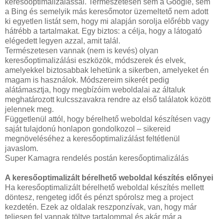
keresőoptimalizálással. Természetesen sem a Google, sem
a Bing és semelyik más keresőmotor üzemeltető nem adott
ki egyetlen listát sem, hogy mi alapján sorolja előrébb vagy
hátrébb a tartalmakat. Egy biztos: a célja, hogy a látogató
elégedett legyen azzal, amit talál.
Természetesen vannak (nem is kevés) olyan
keresőoptimalizálási eszközök, módszerek és elvek,
amelyekkel biztosabbak lehetünk a sikerben, amelyeket én
magam is használok. Módszereim sikerét pedig
alátámasztja, hogy megbízóim weboldalai az általuk
meghatározott kulcsszavakra rendre az első találatok között
jelennek meg.
Függetlenül attól, hogy bérelhető weboldal készítésen vagy
saját tulajdonú honlapon gondolkozol – sikereid
megnöveléséhez a keresőoptimalizálást feltétlenül
javaslom.
Super Kamagra rendelés postán keresőoptimalizálás
A keresőoptimalizált bérelhető weboldal készítés előnyei
Ha keresőoptimalizált bérelhető weboldal készítés mellett
döntesz, rengeteg időt és pénzt spórolsz meg a project
kezdetén. Ezek az oldalak reszponzívak, van, hogy már
teljesen fel vannak töltve tartalommal és akár már a