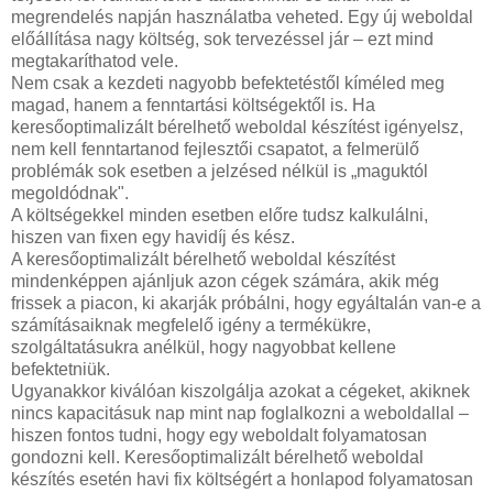
megrendelés napján használatba veheted. Egy új weboldal
előállítása nagy költség, sok tervezéssel jár – ezt mind
megtakaríthatod vele.
Nem csak a kezdeti nagyobb befektetéstől kíméled meg
magad, hanem a fenntartási költségektől is. Ha
keresőoptimalizált bérelhető weboldal készítést igényelsz,
nem kell fenntartanod fejlesztői csapatot, a felmerülő
problémák sok esetben a jelzésed nélkül is „maguktól
megoldódnak".
A költségekkel minden esetben előre tudsz kalkulálni,
hiszen van fixen egy havidíj és kész.
A keresőoptimalizált bérelhető weboldal készítést
mindenképpen ajánljuk azon cégek számára, akik még
frissek a piacon, ki akarják próbálni, hogy egyáltalán van-e a
számításaiknak megfelelő igény a termékükre,
szolgáltatásukra anélkül, hogy nagyobbat kellene
befektetniük.
Ugyanakkor kiválóan kiszolgálja azokat a cégeket, akiknek
nincs kapacitásuk nap mint nap foglalkozni a weboldallal –
hiszen fontos tudni, hogy egy weboldalt folyamatosan
gondozni kell. Keresőoptimalizált bérelhető weboldal
készítés esetén havi fix költségért a honlapod folyamatosan