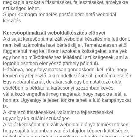
megkapja azokat a frissítéseket, fejlesztéseket, amelyekre
szükséged lehet.
Super Kamagra rendelés postán bérelhető weboldal
készítés
Keresőoptimalizált weboldalkészítés előnyei
Aki saját keresőoptimalizált weboldal készítés mellett dönt,
nem kell számolnia havi bérleti díjjal. Természetesen ettől
függetlenül meg kell fizetni azokat a költségeket, amelyek
egy honlap működtetéshez feltétlenül szükségesek, ami a
legtöbb esetben elenyésző (tárhely például).
Hátránya, hogy folyamatosan gondoskodni kell róla, hogy
legyen egy fejlesztő, aki rendelkezésre áll probléma esetén.
Egy webáruháznál, de akárcsak egy bemutatkozó oldal
esetében is például a karácsonyi szezonban kevés
vállalkozó engedheti meg magának, hogy napokra leáll a
honlap. Ugyanígy teljesen tönkre teheti a futó kampányokat
is.
A kötelező frissítésekkel, valamint a fejlesztésekkel
ugyanígy kalkulálni szükséges.
A saját keresőoptimalizált weboldal előnye természetesen,
hogy saját tulajdonban van és tulajdonképpen kötöttségek
nélkül végtelen módon személyre szabható. Teljesen a saját